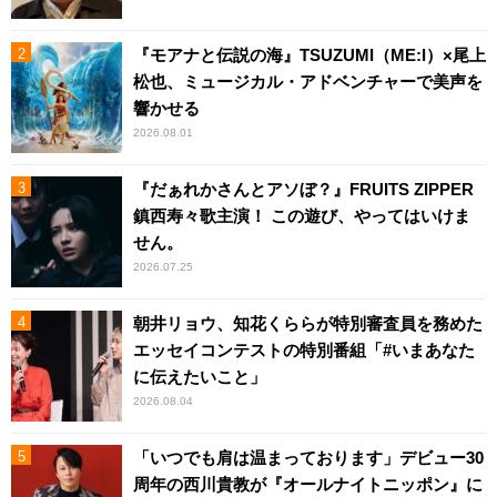
『モアナと伝説の海』TSUZUMI（ME:I）×尾上
松也、ミュージカル・アドベンチャーで美声を
響かせる
2026.08.01
『だぁれかさんとアソぼ？』FRUITS ZIPPER
鎮西寿々歌主演！ この遊び、やってはいけま
せん。
2026.07.25
朝井リョウ、知花くららが特別審査員を務めた
エッセイコンテストの特別番組「#いまあなた
に伝えたいこと」
2026.08.04
「いつでも肩は温まっております」デビュー30
周年の西川貴教が『オールナイトニッポン』に