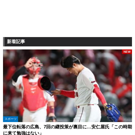
新着記事
NEW
スポーツ
最下位転落の広島、7回の継投策が裏目に…安仁屋氏「この時期
に来て勉強はない」