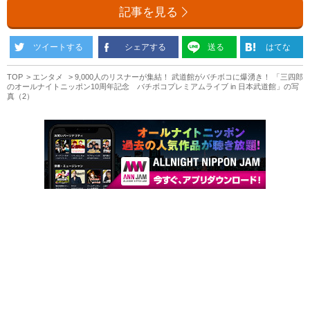
記事を見る
ツイートする
シェアする
送る
はてな
TOP
エンタメ
9,000人のリスナーが集結！ 武道館がバチボコに爆湧き！ 「三四郎
のオールナイトニッポン10周年記念 バチボコプレミアムライブ in 日本武道館」の写
真（2）