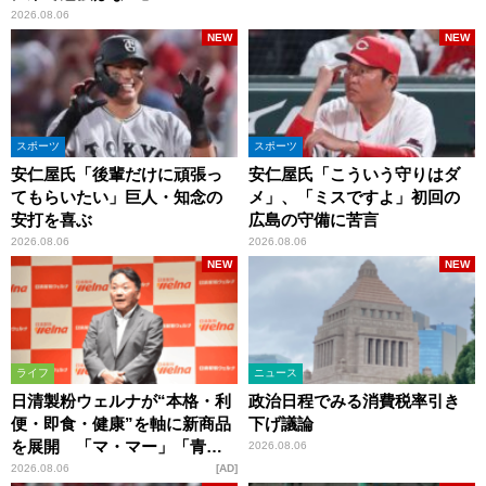
2026.08.06
NEW
NEW
スポーツ
スポーツ
安仁屋氏「後輩だけに頑張っ
安仁屋氏「こういう守りはダ
てもらいたい」巨人・知念の
メ」、「ミスですよ」初回の
安打を喜ぶ
広島の守備に苦言
2026.08.06
2026.08.06
NEW
NEW
ライフ
ニュース
日清製粉ウェルナが“本格・利
政治日程でみる消費税率引き
便・即食・健康”を軸に新商品
下げ議論
を展開 「マ・マー」「青の
2026.08.06
洞窟」ブランドを強化
2026.08.06
AD