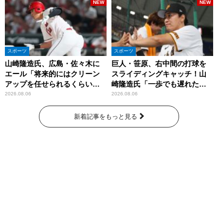
NEW
NEW
スポーツ
スポーツ
山崎隆造氏、広島・佐々木に
巨人・笹原、右中間の打球を
エール「将来的にはクリーン
スライディングキャッチ！山
アップを任せられるくらいま
崎隆造氏「一歩でも遅れた
では成長して」
ら…」
2026.08.06
2026.08.06
新着記事をもっと見る