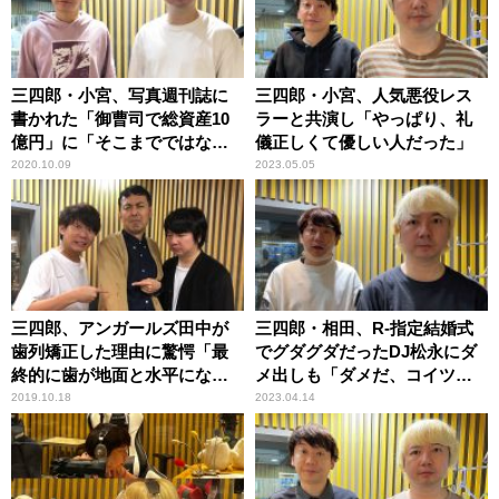
三四郎・小宮、写真週刊誌に
三四郎・小宮、人気悪役レス
書かれた「御曹司で総資産10
ラーと共演し「やっぱり、礼
億円」に「そこまでではない
儀正しくて優しい人だった」
ね」
2020.10.09
2023.05.05
三四郎、アンガールズ田中が
三四郎・相田、R-指定結婚式
歯列矯正した理由に驚愕「最
でグダグダだったDJ松永にダ
終的に歯が地面と水平にな
メ出しも「ダメだ、コイツ！
る」
（笑）」
2019.10.18
2023.04.14