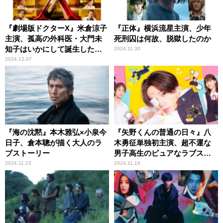
『劇場版ドクターX』米倉涼子
『正体』横浜流星主演、少年
主演、孤高の外科医・大門未
死刑囚は何故、脱獄したのか
知子はいかにして誕生したの
2024.11.30
か
2024.12.07
『海の沈黙』本木雅弘×小泉今
『矢野くんの普通の日々』八
日子、倉本聰が描く大人のラ
木勇征単独初主演、超不運な
ブストーリー
男子高生のピュアなラブスト
ーリー
2024.11.23
2024.11.16