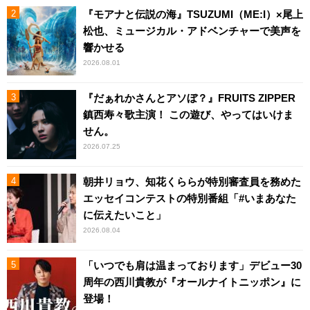
『モアナと伝説の海』TSUZUMI（ME:I）×尾上
松也、ミュージカル・アドベンチャーで美声を
響かせる
2026.08.01
『だぁれかさんとアソぼ？』FRUITS ZIPPER
鎮西寿々歌主演！ この遊び、やってはいけま
せん。
2026.07.25
朝井リョウ、知花くららが特別審査員を務めた
エッセイコンテストの特別番組「#いまあなた
に伝えたいこと」
2026.08.04
「いつでも肩は温まっております」デビュー30
周年の西川貴教が『オールナイトニッポン』に
登場！