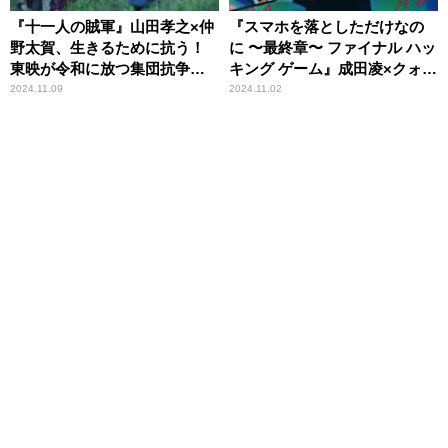
『十一人の賊軍』山田孝之×仲
『スマホを落としただけなの
野太賀、生きるために抗う！
に 〜最終章〜 ファイナル ハッ
東映が令和に放つ集団抗争時
キング ゲーム』成田凌×クォ
代劇
ン・ウンビ×千葉雄大、ネット
2024.11.09
2024.11.02
社会に警鐘を鳴らす大人気シ
リーズ最新作