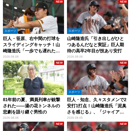
NEW
NEW
スポーツ
スポーツ
巨人・笹原、右中間の打球を
山崎隆造氏「引き出しがひと
スライディングキャッチ！山
つあるんだなと実証」巨人期
崎隆造氏「一歩でも遅れた
待の高卒2年目が技あり安打
ら…」
2026.08.06
2026.08.06
NEW
NEW
ライフ
スポーツ
81年前の夏、満員列車が銃撃
巨人・知念、久々スタメンで2
された――湯の花トンネルの
安打1打点！山崎隆造氏「泥臭
悲劇を語り継ぐ男性の
さを感じる」、「ジャイアン
ツには少ないタイプ」
2026.08.06
2026.08.05
NEW
NEW