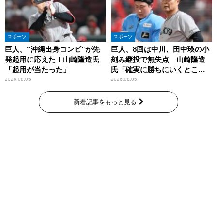
スポーツ
スポーツ
巨人、“沖縄出身コンビ”が先
巨人、8回は中川、田中瑛の小
発起用に応えた！山崎隆造氏
刻み継投で無失点 山崎隆造
「起用が当たった」
氏「確実に勝ちにいくとこ
ろ」
2026.08.05
2026.08.05
新着記事をもっと見る