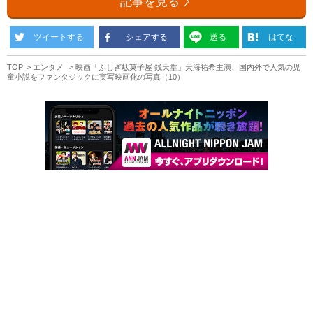
記事を見る
ツイートする
シェアする
送る
はてな
TOP
エンタメ
映画「ふしぎ駄菓子屋 銭天堂」天海祐希主演、国内外で人気の児
童小説をファンタジックに実写映画化の写真（10）