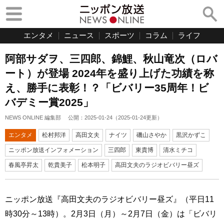
エンタメ
ニュース
スポーツ
コラム
ライフ
阿部サダヲ、三四郎、錦鯉、秋山竜次（ロバ
ート）が登場 2024年を盛り上げた功績を称
え、勝手に表彰！？「ビバリー35周年！ビ
バデミー賞2025」
NEWS ONLINE 編集部
公開：
2025-01-24
（
2025-01-24
更新）
エンタメ
松村邦洋
高田文夫
ナイツ
磯山さやか
黒沢かずこ
ニッポン放送インフォメーション
三四郎
東貴博
清水ミチコ
春風亭昇太
乾貴美子
松本明子
高田文夫のラジオビバリー昼ズ
ニッポン放送『高田文夫のラジオビバリー昼ズ』（平日11
時30分～13時）。2月3日（月）～2月7日（金）は「ビバリ