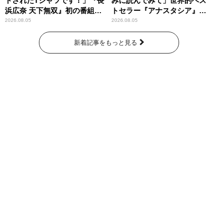
トされたTシャツです！」『長
みに読んでみて」世界的ベス
浜広奈 天下無双』初の番組グ
トセラー『アナスタシア』を
ッズ発売
紹介
2026.08.05
2026.08.05
新着記事をもっと見る