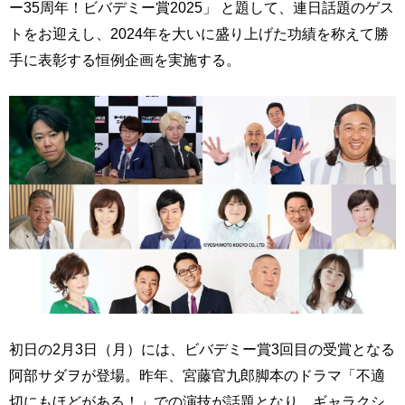
ー35周年！ビバデミー賞2025」 と題して、連日話題のゲス
トをお迎えし、2024年を大いに盛り上げた功績を称えて勝
手に表彰する恒例企画を実施する。
初日の2月3日（月）には、ビバデミー賞3回目の受賞となる
阿部サダヲが登場。昨年、宮藤官九郎脚本のドラマ「不適
切にもほどがある！」での演技が話題となり、ギャラクシ