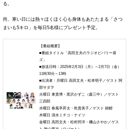
る。
尚、寒い日には熱々ほくほく心も身体もあたたまる「さつ
まいも5キロ」を毎日5名様にプレゼント予定。
【番組概要】
■番組タイトル「高田文夫のラジオビバリー昼
ズ」
■放送日時：2025年2月3日（月）～2月7日（金）
11時30分～13時
■出演者：月曜日 高田文夫・松本明子／ゲスト 阿
部サダヲ
火曜日 東貴博・黒沢かずこ（森三中）／ゲスト
三四郎
水曜日 春風亭昇太・乾貴美子／ゲスト 錦鯉
木曜日 清水ミチコ・ナイツ
金曜日 高田文夫・松村邦洋・磯山さやか／ゲス
ト 秋山竜次（ロバート）