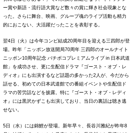
ー賞や新語・流行語大賞など数々の賞に輝き社会現象とな
った。さらに舞台、映画、グループ魂のライブ活動も精力
的におこない、大活躍だったことを表彰する。
翌4日（火）は今年コンビ結成20周年目を迎える三四郎が登
場。昨年「ニッポン放送開局70周年 三四郎のオールナイト
ニッポン10周年記念 バチボコプレミアムライブ in 日本武道
館」を成功させ、更に生配信ドラマ『ゴースト・オブ・レ
ディオ』にも出演するなど話題の多かった2人が、今だから
話せる、初めての日本武道館での番組イベントや生配信ド
ラマの苦労話などを披露。特に『ゴースト・オブ・レディ
オ』には黒沢かずこも出演しており、当日の裏話は聴き逃
せない。
5日（水）には錦鯉が登場。新年早々、長谷川雅紀が昨年8