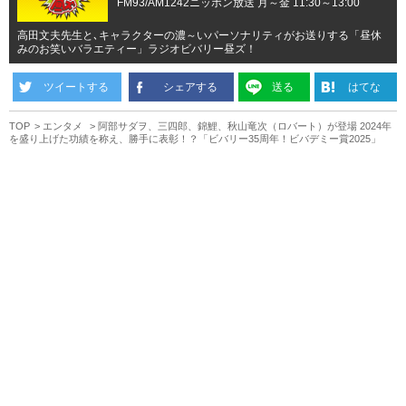
FM93/AM1242ニッポン放送 月～金 11:30～13:00
高田文夫先生と､キャラクターの濃～いパーソナリティがお送りする「昼休
みのお笑いバラエティー」ラジオビバリー昼ズ！
ツイートする
シェアする
送る
はてな
TOP
エンタメ
阿部サダヲ、三四郎、錦鯉、秋山竜次（ロバート）が登場 2024年
を盛り上げた功績を称え、勝手に表彰！？「ビバリー35周年！ビバデミー賞2025」