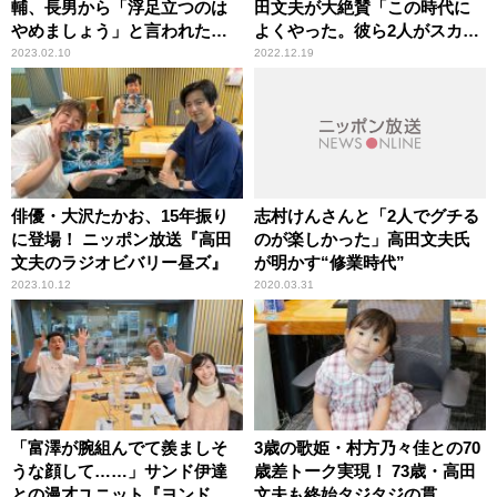
輔、長男から「浮足立つのは
田文夫が大絶賛「この時代に
やめましょう」と言われたこ
よくやった。彼ら2人がスカッ
とを明かす 高田文夫と軽快
としてくれた」
2023.02.10
2022.12.19
トーク
俳優・大沢たかお、15年振り
志村けんさんと「2人でグチる
に登場！ ニッポン放送『高田
のが楽しかった」高田文夫氏
文夫のラジオビバリー昼ズ』
が明かす“修業時代”
2023.10.12
2020.03.31
「富澤が腕組んでて羨ましそ
3歳の歌姫・村方乃々佳との70
うな顔して……」サンド伊達
歳差トーク実現！ 73歳・高田
との漫才ユニット『ヨンドウ
文夫も終始タジタジの貫