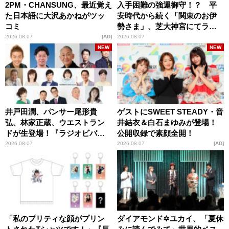
2PM・CHANSUNG、最近覚え
入手困難の強運御守！？ 平
た日本語に大沢あかねがツッ
安時代から続く「関東のお伊
コミ
勢さま」、芝大神宮にてラン
パンプスが合格祈願！
2026.08.07
AD
2026.08.07
NEW
NEW
井戸田潤、パンサー尾形貴
ゲストにSWEET STEADY・音
弘、林家正蔵、ウエストラン
井結衣＆白石まゆみが登場！
ドが生登場！『ラジオビバリ
公開収録で素顔全開！
ー昼ズ』
2026.08.07
2026.08.07
AD
「私のプリティな顔がプリン
ダイアモンド✡ユカイ、「夏休