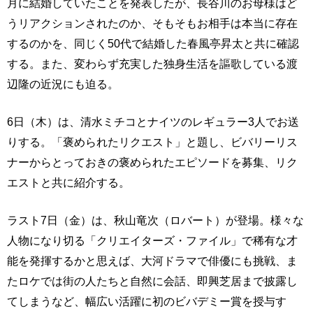
月に結婚していたことを発表したが、長谷川のお母様はど
うリアクションされたのか、そもそもお相手は本当に存在
するのかを、同じく50代で結婚した春風亭昇太と共に確認
する。また、変わらず充実した独身生活を謳歌している渡
辺隆の近況にも迫る。
6日（木）は、清水ミチコとナイツのレギュラー3人でお送
りする。「褒められたリクエスト」と題し、ビバリーリス
ナーからとっておきの褒められたエピソードを募集、リク
エストと共に紹介する。
ラスト7日（金）は、秋山竜次（ロバート）が登場。様々な
人物になり切る「クリエイターズ・ファイル」で稀有な才
能を発揮するかと思えば、大河ドラマで俳優にも挑戦、ま
たロケでは街の人たちと自然に会話、即興芝居まで披露し
てしまうなど、幅広い活躍に初のビバデミー賞を授与す