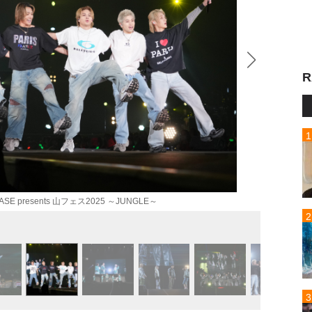
R
SE presents 山フェス2025 ～JUNGLE～
三代目 