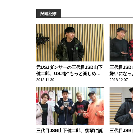
関連記事
元USJダンサーの三代目JSB山下
三代目JS
健二郎、USJを“もっと楽しめ
嫌いになっ
る”豆知識を披露
が豹変した
2018.11.30
2018.12.07
三代目JSB山下健二郎、後輩に誕
三代目JS