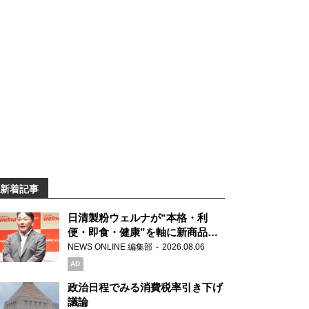
新着記事
日清製粉ウェルナが“本格・利
便・即食・健康”を軸に新商品を
展開 「マ・マー」「青の洞窟」
NEWS ONLINE 編集部
2026.08.06
ブランドを強化
AD
政治日程でみる消費税率引き下げ
議論