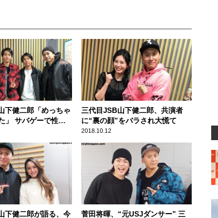
B山下健二郎「めっちゃ
三代目JSB山下健二郎、共演者
た」 サバゲーで性格
に“裏の顔”をバラされ大慌て
後輩
2018.10.12
B山下健二郎が語る、今
菅田将暉、“元USJダンサー” 三