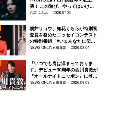
演！ この遊び、やってはいけま
せん。
八雲 ふみね
2026.07.25
朝井リョウ、知花くららが特別審
査員を務めたエッセイコンテスト
の特別番組「#いまあなたに伝え
N
たいこと」
NEWS ONLINE 編集部
2026.08.04
AD
「いつでも肩は温まっておりま
す」デビュー30周年の西川貴教が
『オールナイトニッポン』に登
場！
NEWS ONLINE 編集部
2026.08.03
2