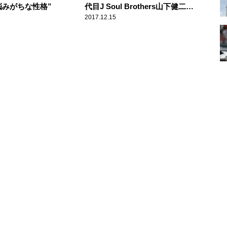
悩みがちな性格”
代目J Soul Brothers山下健二郎
の裏話に大興奮！
2017.12.15