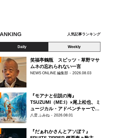
ANKING
人気記事ランキング
Daily
Weekly
笑福亭鶴瓶 スピッツ・草野マサ
ムネの忘れられない一言
NEWS ONLINE 編集部
2026.08.03
N
J SOUL BROTHERS 山下健二郎のZERO BASE presents 山フェス2025 ～JUNGL
『モアナと伝説の海』
TSUZUMI（ME:I）×尾上松也、ミ
ュージカル・アドベンチャーで美
声を響かせる
八雲 ふみね
2026.08.01
『だぁれかさんとアソぼ？』
FRUITS ZIPPER 鎮西寿々歌主