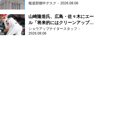
報道部畑中デスク
2026.08.06
山崎隆造氏、広島・佐々木にエー
ル「将来的にはクリーンアップを
任せられるくらいまでは成長し
ショウアップナイタースタッフ
2026.08.06
て」