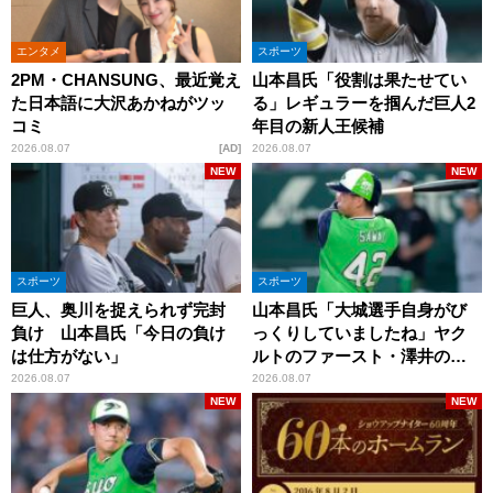
エンタメ
スポーツ
2PM・CHANSUNG、最近覚え
山本昌氏「役割は果たせてい
た日本語に大沢あかねがツッ
る」レギュラーを掴んだ巨人2
コミ
年目の新人王候補
2026.08.07
AD
2026.08.07
NEW
NEW
スポーツ
スポーツ
巨人、奥川を捉えられず完封
山本昌氏「大城選手自身がび
負け 山本昌氏「今日の負け
っくりしていましたね」ヤク
は仕方がない」
ルトのファースト・澤井の判
断を評価
2026.08.07
2026.08.07
NEW
NEW