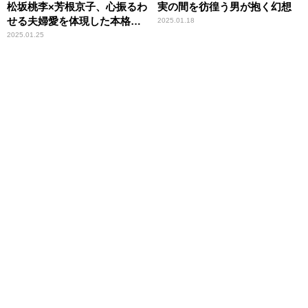
松坂桃李×芳根京子、心振るわ
実の間を彷徨う男が抱く幻想
せる夫婦愛を体現した本格時
2025.01.18
代劇
2025.01.25