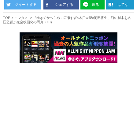
ツイートする
シェアする
送る
はてな
TOP
エンタメ
『ゆきてかへらぬ』広瀬すず×木戸大聖×岡田将生、幻の脚本を名
匠監督が完全映画化の写真（10）