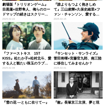
劇場版『トリリオンゲーム』
『誰よりもつよく抱きしめ
目黒蓮×佐野隼人、俺らのロー
て』三山凌輝×久保史緒里×フ
ドマップの続きはスクリーン
ァン・チャンソン、愛するが
で見届けろ！
ゆえの葛藤を映し出したラブ
2025.02.22
2025.02.15
ストーリー
『ファーストキス 1ST
『サンセット・サンライズ』
KISS』松たか子×松村北斗、愛
菅田将暉×宮藤官九郎、南三陸
する人と観たい珠玉のラブス
に移住してみませんか？
トーリー
2025.02.08
2025.02.01
『雪の花 ―ともに在りて―』
『敵』長塚京三主演、夢と現