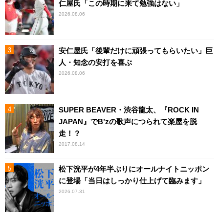
仁屋氏「この時期に来て勉強はない」
2026.08.06
安仁屋氏「後輩だけに頑張ってもらいたい」巨
人・知念の安打を喜ぶ
2026.08.06
SUPER BEAVER・渋谷龍太、『ROCK IN
JAPAN』でB’zの歌声につられて楽屋を脱
走！？
2017.08.14
松下洸平が4年半ぶりにオールナイトニッポン
に登場「当日はしっかり仕上げて臨みます」
2026.07.31