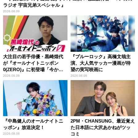
ラジオ 宇宙兄弟スペシャル 』
2026.08.09
大注目の若手俳優・黒崎煌代
『ブルーロック』高橋文哉主
が『オールナイトニッポン
演、大人気サッカー漫画が待
0(ZERO)』に初登場「今から
望の実写映画に
とてもワクワクしておりま
2026.08.08
2026.08.08
す！」
『中島健人のオールナイトニ
2PM・CHANSUNG、最近覚え
ッポン』放送決定！
た日本語に大沢あかねがツッ
コミ
2026.08.08