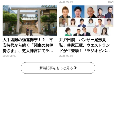
2026.08.07
AD
入手困難の強運御守！？ 平
井戸田潤、パンサー尾形貴
安時代から続く「関東のお伊
弘、林家正蔵、ウエストラン
勢さま」、芝大神宮にてラン
ドが生登場！『ラジオビバリ
パンプスが合格祈願！
ー昼ズ』
2026.08.07
2026.08.07
新着記事をもっと見る