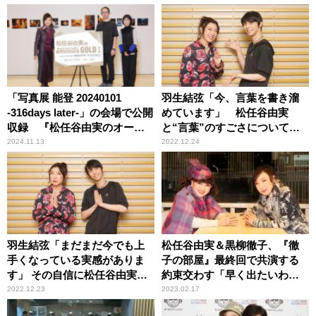
「写真展 能登 20240101
羽生結弦「今、言葉を書き溜
-316days later-」の会場で公開
めています」 松任谷由実
収録 『松任谷由実のオール
と“言葉”のすごさについて語
ナイトニッポンGOLD』
り合う
2024.11.13
2022.12.24
羽生結弦「まだまだ今でも上
松任谷由実＆黒柳徹子、『徹
手くなっている実感がありま
子の部屋』最終回で共演する
す」 その自信に松任谷由実も
約束交わす「早く出たいわけ
感心
ではないですからね！」「あ
2022.12.23
2023.02.17
なたも長生きしてね」