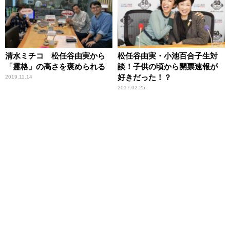
清水ミチコ 松任谷由実から
松任谷由実・小池百合子生対
「霊格」の高さを褒められる
談！子供の頃から開票速報が
好きだった！？
2019.11.14
2017.02.25