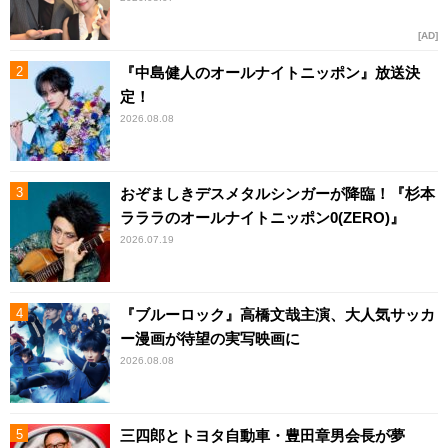
AD
『中島健人のオールナイトニッポン』放送決
定！
2026.08.08
おぞましきデスメタルシンガーが降臨！『杉本
ラララのオールナイトニッポン0(ZERO)』
2026.07.19
『ブルーロック』高橋文哉主演、大人気サッカ
ー漫画が待望の実写映画に
2026.08.08
三四郎とトヨタ自動車・豊田章男会長が夢