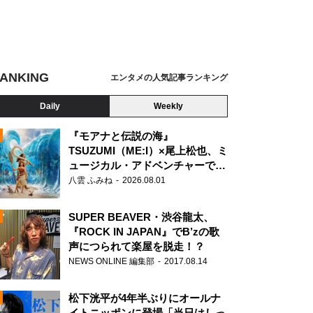
ANKING
エンタメの人気記事ランキング
Daily
Weekly
『モアナと伝説の海』
TSUZUMI（ME:I）×尾上松也、ミ
ュージカル・アドベンチャーで美
N
声を響かせる
八雲 ふみね
2026.08.01
SUPER BEAVER・渋谷龍太、
『ROCK IN JAPAN』でB’zの歌
声につられて楽屋を脱走！？
NEWS ONLINE 編集部
2017.08.14
松下洸平が4年半ぶりにオールナ
イトニッポンに登場「当日はしっ