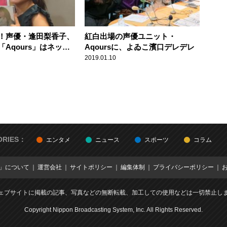
！声優・逢田梨香子、
紅白出場の声優ユニット・
Aqours」はネット
Aqoursに、よゐこ濱口デレデレ
った？
2019.01.10
ORIES：
エンタメ
ニュース
スポーツ
コラム
E」について
運営会社
サイトポリシー
編集体制
プライバシーポリシー
ェブサイトに掲載の記事、写真などの無断転載、加工しての使用などは一切禁止し
Copyright Nippon Broadcasting System, Inc. All Rights Reserved.