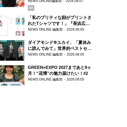
録で素顔全開！
NEWS ONLINE編集部
2026.08.07
AD
「私のプリティな顔がプリントさ
れたTシャツです！」『長浜広奈
天下無双』初の番組グッズ発売
NEWS ONLINE 編集部
2026.08.05
ダイアモンド✡ユカイ、「夏休み
に読んでみて」世界的ベストセラ
ー『アナスタシア』を紹介
NEWS ONLINE 編集部
2026.08.05
GREEN×EXPO 2027まであと8ヶ
月！“花博”の魅力届けたい！#2
NEWS ONLINE 編集部
2026.08.05