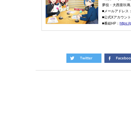
夢役・大西亜玖璃、L
■メールアドレス
■公式Xアカウン
■番組HP：
https:/