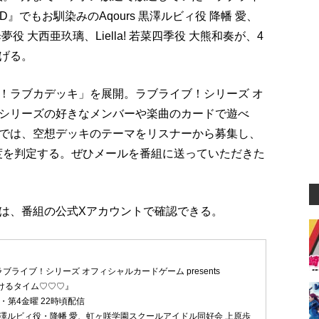
』でもお馴染みのAqours 黒澤ルビィ役 降幡 愛、
 大西亜玖璃、Liella! 若菜四季役 大熊和奏が、4
げる。
！ラブカデッキ」を展開。ラブライブ！シリーズ オ
シリーズの好きなメンバーや楽曲のカードで遊べ
では、空想デッキのテーマをリスナーから募集し、
魅力度を判定する。ぜひメールを番組に送っていただきた
は、番組の公式Xアカウントで確認できる。
ブライブ！シリーズ オフィシャルカードゲーム presents
とろけるタイム♡♡♡』
・第4金曜 22時頃配信
s 黒澤ルビィ役・降幡 愛、虹ヶ咲学園スクールアイドル同好会 上原歩