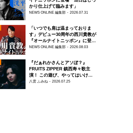
かり仕上げて臨みます」
NEWS ONLINE 編集部
2026.07.31
「いつでも肩は温まっておりま
す」デビュー30周年の西川貴教が
『オールナイトニッポン』に登
場！
NEWS ONLINE 編集部
2026.08.03
N
『だぁれかさんとアソぼ？』
FRUITS ZIPPER 鎮西寿々歌主
演！ この遊び、やってはいけま
せん。
八雲 ふみね
2026.07.25
N