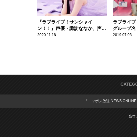
『ラブライブ！サンシャイ
ラブライブ
ン！！』声優・諏訪ななか、声優
グループ名「
を目指したのは大好きなアニメが
で初めて知
2020.11.18
2019.07.03
きっかけ
CATEG
「ニッポン放送 NEWS ONLIN
当ウ