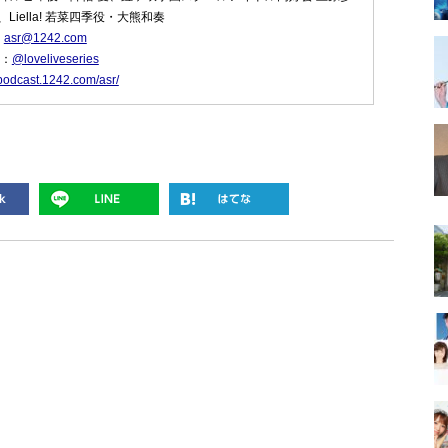
iella! 若菜四季役・大熊和奏
：
asr@1242.com
ト：
@loveliveseries
/podcast.1242.com/asr/