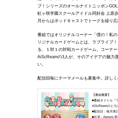
ブ！シリーズのオールナイトニッポンGOLD
虹ヶ咲学園スクールアイドル同好会 上原歩夢役
月からはポッドキャストでトークを繰り広
番組ではオリジナルコーナー「僕の！私の
リジナルカードゲームとは、ラブライブ！
る、１対１の対戦カードゲーム。コーナー
AiScReamの3人が、そのアイデアの
い。
配信回毎にテーマメールも募集中。詳しく
【番組概要】
■番組タイトル『ラ
AiScReamの
■配信日：毎月第2
■出演：Aqour