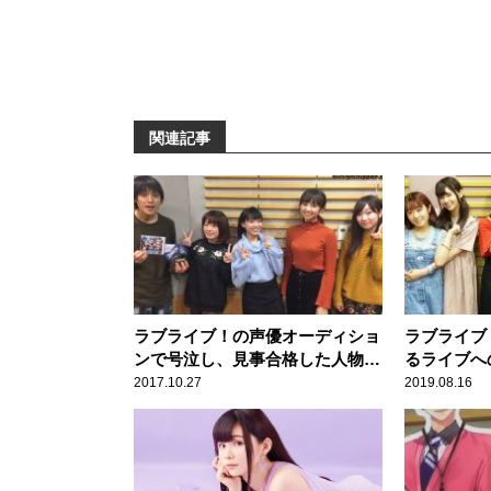
関連記事
ラブライブ！の声優オーディショ
ラブライブ
ンで号泣し、見事合格した人物と
るライブへ
は？
ストーリー
2017.10.27
2019.08.16