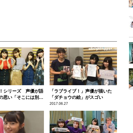
！シリーズ 声優が語
「ラブライブ！」声優が描いた
の思い「そこには別な
「ダチョウの絵」がスゴい
がある」
2017.06.27