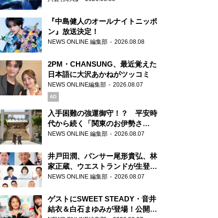
『中島健人のオールナイトニッポ
ン』放送決定！
NEWS ONLINE 編集部
2026.08.08
2PM・CHANSUNG、最近覚えた
日本語に大沢あかねがツッコミ
NEWS ONLINE編集部
2026.08.07
AD
入手困難の強運御守！？ 平安時
代から続く「関東のお伊勢さ
ま」、芝大神宮にてランパンプス
NEWS ONLINE 編集部
2026.08.07
が合格祈願！
井戸田潤、パンサー尾形貴弘、林
家正蔵、ウエストランドが生登
場！『ラジオビバリー昼ズ』
NEWS ONLINE 編集部
2026.08.07
ゲストにSWEET STEADY・音井
結衣＆白石まゆみが登場！公開収