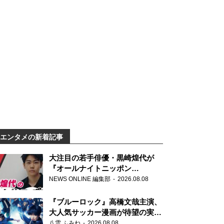
エンタメの新着記事
大注目の若手俳優・黒崎煌代が
『オールナイトニッポン
0(ZERO)』に初登場「今からとて
NEWS ONLINE 編集部
2026.08.08
もワクワクしております！」
『ブルーロック』高橋文哉主演、
大人気サッカー漫画が待望の実写
映画に
八雲 ふみね
2026.08.08