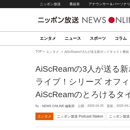
ニッポン放送
番組表
アナウンサー＆パーソナ
エンタメ
ニュース
スポーツ
コラム
TOP
エンタメ
AiScReamの3人が送る新ポッドキャスト番組
AiScReamの3人が送
ライブ！シリーズ オフィシ
AiScReamのとろける
2025-04-25
2025-04-
By -
NEWS ONLINE 編集部
公開：
更新：
エンタメ
ニッポン放送 Podcast Station
ニッポン放送