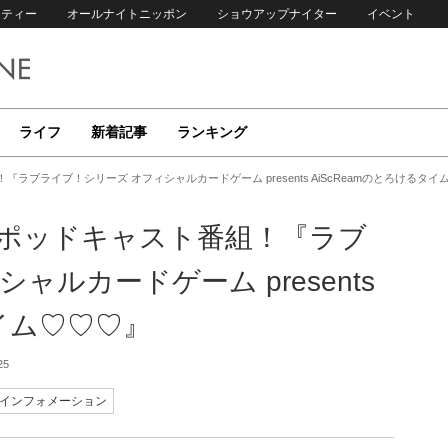
リティー
オールナイトニッポン
ショウアップナイター
イベント
ライフ
新着記事
ランキング
！『ラブライブ！シリーズ オフィシャルカードゲーム presents AiScReamのとろけるタ
る新ポッドキャスト番組！『ラブ
ャルカードゲーム presents
タイム♡♡♡』
25
インフォメーション