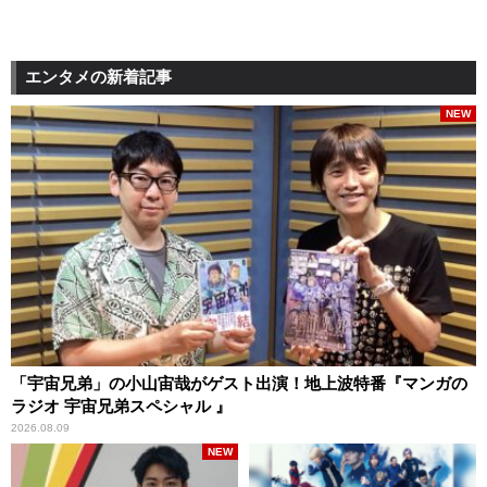
エンタメの新着記事
NEW
「宇宙兄弟」の小山宙哉がゲスト出演！地上波特番『マンガの
ラジオ 宇宙兄弟スペシャル 』
2026.08.09
NEW