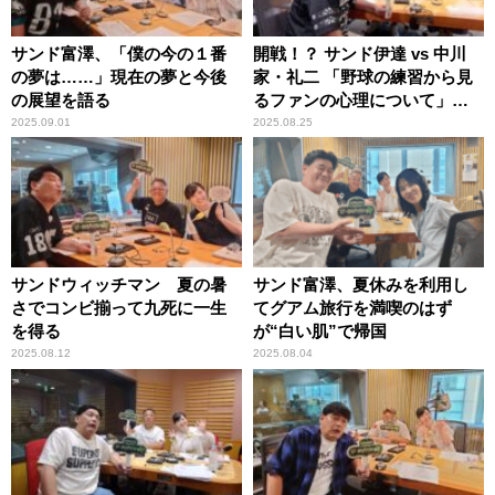
サンド富澤、「僕の今の１番
開戦！？ サンド伊達 vs 中川
の夢は……」現在の夢と今後
家・礼二 「野球の練習から見
の展望を語る
るファンの心理について」互
いの意見をぶつけ合う
2025.09.01
2025.08.25
サンドウィッチマン 夏の暑
サンド富澤、夏休みを利用し
さでコンビ揃って九死に一生
てグアム旅行を満喫のはず
を得る
が“白い肌”で帰国
2025.08.12
2025.08.04