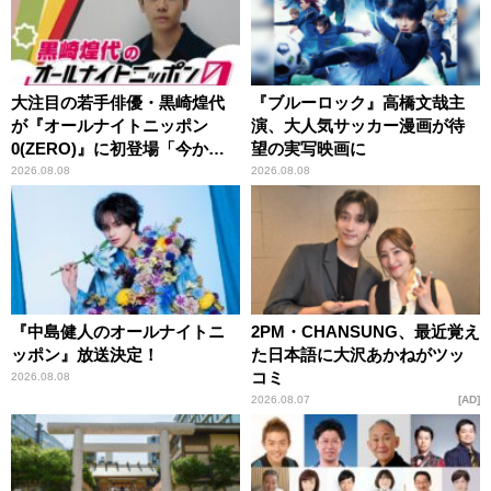
大注目の若手俳優・黒崎煌代
『ブルーロック』高橋文哉主
が『オールナイトニッポン
演、大人気サッカー漫画が待
0(ZERO)』に初登場「今から
望の実写映画に
とてもワクワクしておりま
2026.08.08
2026.08.08
す！」
『中島健人のオールナイトニ
2PM・CHANSUNG、最近覚え
ッポン』放送決定！
た日本語に大沢あかねがツッ
コミ
2026.08.08
2026.08.07
AD