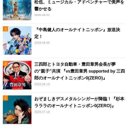
松也、ミュージカル・アドベンチャーで美声を
響かせる
2026.08.01
『中島健人のオールナイトニッポン』放送決
定！
2026.08.08
三四郎とトヨタ自動車・豊田章男会長が夢
の“親子”共演 『vs豊田章男 supported by 三四
郎のオールナイトニッポン0(ZERO)』
2026.06.13
おぞましきデスメタルシンガーが降臨！『杉本
ラララのオールナイトニッポン0(ZERO)』
2026.07.19