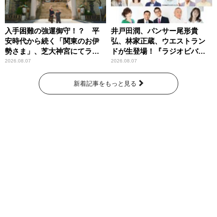
入手困難の強運御守！？ 平
井戸田潤、パンサー尾形貴
安時代から続く「関東のお伊
弘、林家正蔵、ウエストラン
勢さま」、芝大神宮にてラン
ドが生登場！『ラジオビバリ
パンプスが合格祈願！
ー昼ズ』
2026.08.07
2026.08.07
新着記事をもっと見る