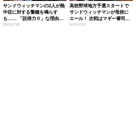
サンドウィッチマンの2人が熱
高校野球地方予選スタートで
中症に対する警鐘を鳴らす
サンドウィッチマンが母校に
も…… 「説得力０」な理由と
エール！ 次戦はマギー審司の
は？
母校で闘志メラメラ
2025.07.28
2025.07.22