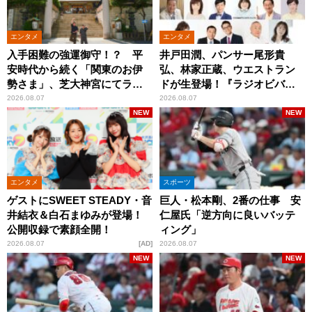
エンタメ
エンタメ
入手困難の強運御守！？ 平
井戸田潤、パンサー尾形貴
安時代から続く「関東のお伊
弘、林家正蔵、ウエストラン
勢さま」、芝大神宮にてラン
ドが生登場！『ラジオビバリ
パンプスが合格祈願！
ー昼ズ』
2026.08.07
2026.08.07
NEW
NEW
エンタメ
スポーツ
ゲストにSWEET STEADY・音
巨人・松本剛、2番の仕事 安
井結衣＆白石まゆみが登場！
仁屋氏「逆方向に良いバッテ
公開収録で素顔全開！
ィング」
2026.08.07
AD
2026.08.07
NEW
NEW