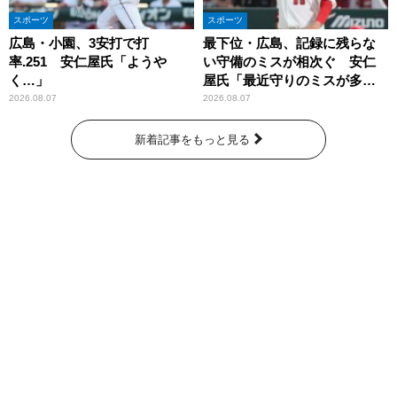
スポーツ
スポーツ
広島・小園、3安打で打
最下位・広島、記録に残らな
率.251 安仁屋氏「ようや
い守備のミスが相次ぐ 安仁
く…」
屋氏「最近守りのミスが多
い」
2026.08.07
2026.08.07
新着記事をもっと見る