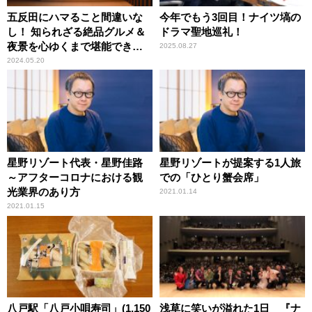
五反田にハマること間違いな
今年でもう3回目！ナイツ塙の
し！ 知られざる絶品グルメ＆
ドラマ聖地巡礼！
夜景を心ゆくまで堪能できる
2025.08.27
「OMO5東京五反田」が誕生
2024.05.20
星野リゾート代表・星野佳路
星野リゾートが提案する1人旅
～アフターコロナにおける観
での「ひとり蟹会席」
光業界のあり方
2021.01.14
2021.01.15
八戸駅「八戸小唄寿司」(1,150
浅草に笑いが溢れた1日 『ナ