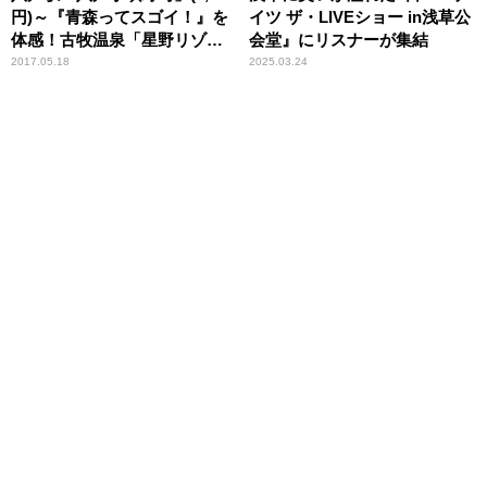
円)～『青森ってスゴイ！』を
イツ ザ・LIVEショー in浅草公
体感！古牧温泉「星野リゾー
会堂』にリスナーが集結
ト 青森屋」【ライター望月の
2017.05.18
2025.03.24
駅弁膝栗毛】