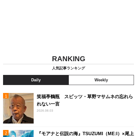
RANKING
人気記事ランキング
Daily
Weekly
笑福亭鶴瓶 スピッツ・草野マサムネの忘れら
れない一言
2026.08.03
『モアナと伝説の海』TSUZUMI（ME:I）×尾上