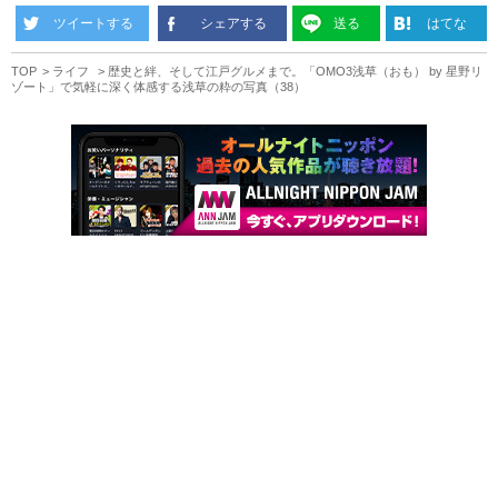
ツイートする
シェアする
送る
はてな
TOP
ライフ
歴史と絆、そして江戸グルメまで。「OMO3浅草（おも） by 星野リ
ゾート」で気軽に深く体感する浅草の粋の写真（38）