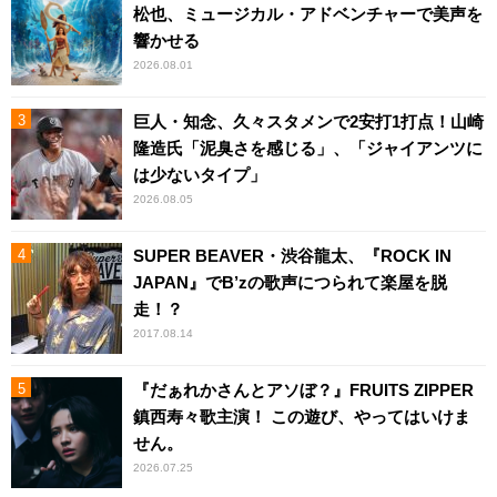
松也、ミュージカル・アドベンチャーで美声を
響かせる
2026.08.01
巨人・知念、久々スタメンで2安打1打点！山崎
隆造氏「泥臭さを感じる」、「ジャイアンツに
は少ないタイプ」
2026.08.05
SUPER BEAVER・渋谷龍太、『ROCK IN
JAPAN』でB’zの歌声につられて楽屋を脱
走！？
2017.08.14
『だぁれかさんとアソぼ？』FRUITS ZIPPER
鎮西寿々歌主演！ この遊び、やってはいけま
せん。
2026.07.25