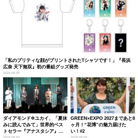
「私のプリティな顔がプリントされたTシャツです！」『長浜
広奈 天下無双』初の番組グッズ発売
2026.08.05
ダイアモンド✡ユカイ、「夏休
GREEN×EXPO 2027まであと8
みに読んでみて」世界的ベス
ヶ月！“花博”の魅力届けた
トセラー『アナスタシア』を
い！#2
紹介
2026.08.05
2026.08.05