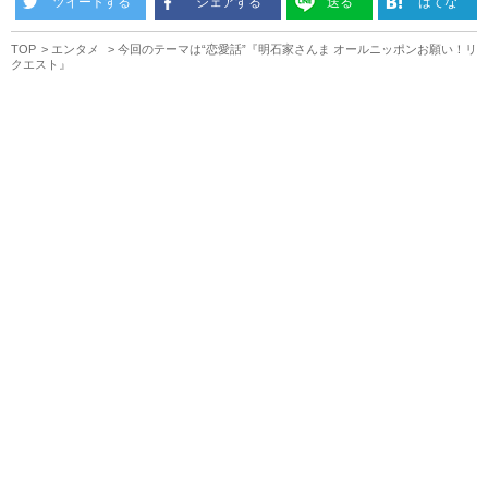
ツイートする
シェアする
送る
はてな
TOP
エンタメ
今回のテーマは“恋愛話”『明石家さんま オールニッポンお願い！リ
クエスト』