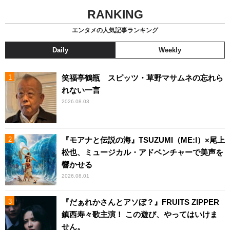
RANKING
エンタメの人気記事ランキング
Daily
Weekly
笑福亭鶴瓶 スピッツ・草野マサムネの忘れら
れない一言
2026.08.03
『モアナと伝説の海』TSUZUMI（ME:I）×尾上
松也、ミュージカル・アドベンチャーで美声を
響かせる
2026.08.01
『だぁれかさんとアソぼ？』FRUITS ZIPPER
鎮西寿々歌主演！ この遊び、やってはいけま
せん。