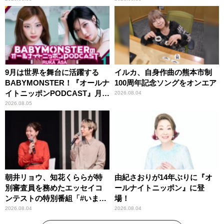
9月は世界を舞台に活躍する
イルカ、自身作曲の熊本市制
BABYMONSTER！『オールナ
100周年記念ソングをオンエア
イトニッポンPODCAST』月替
2026.08.04
わりパーソナリティ
2026.08.05
朝井リョウ、知花くららが特
由紀さおりが14年ぶりに『オ
別審査員を務めたエッセイコ
ールナイトニッポン』に登
ンテストの特別番組「#いまあ
場！
なたに伝えたいこと」
2026.08.04
2026.08.04