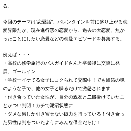
る。
今回のテーマは“恋愛話”。バレンタインを前に盛り上がる恋
愛界隈だが、現在進行形の恋愛から、過去の大恋愛、無か
ったことにしたい恋愛などの恋愛エピソードを募集する。
例えば・・・
・高校の修学旅行のバスガイドさんと卒業後に交際に発
展、ゴールイン！
・学校一イケてる女子にコクられて交際中！でも嫉妬の塊
のような子で、他の女子と喋るだけで激怒されます
・付き合っていた女性が、自分の親友と二股掛けていたこ
とがつい判明！ガチで泥沼状態に
・ダメな男しか引き寄せない磁力を持っている！付き合っ
た男性は判をついたようにみんな借金だらけ！