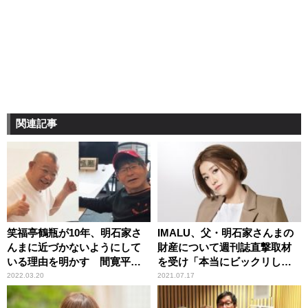
関連記事
笑福亭鶴瓶が10年、明石家さ
IMALU、父・明石家さんまの
んまに近づかないようにして
財産について週刊誌直撃取材
いる理由を明かす 間寛平も
を受け「本当にビックリしま
理解
した」
2022.03.20
2021.07.17