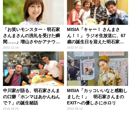
「お笑いモンスター・明石家
MISIA「キャー！ さんまさ
さんまさんの洗礼を受けた瞬
ん！！」 ラジオ生放送に、67
間……」増山さやかアナウン
歳の誕生日を迎えた明石家さ
サー
んまがサプライズ乱入「俺、
2022.12.16
2022.07.13
今、忙しいねん！」
中川家が語る、明石家さんま
MISIA「カッコいいなと感動し
の口癖「ホンマはあかんねん
ました！」 明石家さんまの
で？」の誕生秘話
EXITへの優しさにホロリ
2018.10.23
2022.08.12