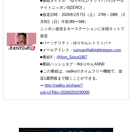
■番組タイトル 『ゆりやんレトリィバァのオール
ナイトニッポン0(ZERO) 』
■放送日時：2026年2月7日（土） 27時～29時 （2
月8日（日）午前3時〜5時）
ニッポン放送をキーステーションに全国ネットで
放送
■パーソナリティ：ゆりやんレトリィバァ
■メールアドレス：
yuriyan@allnightnippon.com
■番組X：
@Ann_Since1967
■番組ハッシュタグ：#ゆりやんANN0
◆この番組は、radikoのタイムフリー機能で、放
送1週間後まで聴くことができる。
⇒
http://radiko.jp/share/?
sid=LFR&t=20260201030000