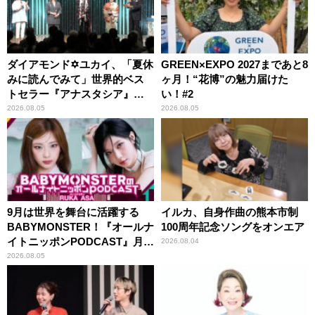
ダイアモンド✡ユカイ、「夏休
GREEN×EXPO 2027まであと8
みに読んでみて」世界的ベス
ヶ月！“花博”の魅力届けた
トセラー『アナスタシア』を
い！#2
紹介
2026.08.05
2026.08.05
9月は世界を舞台に活躍する
イルカ、自身作曲の熊本市制
BABYMONSTER！『オールナ
100周年記念ソングをオンエア
イトニッポンPODCAST』月替
2026.08.04
わりパーソナリティ
2026.08.05