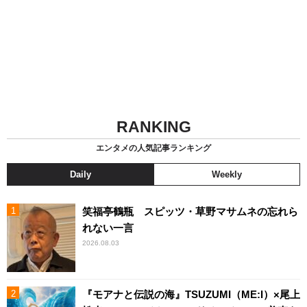
RANKING
エンタメの人気記事ランキング
Daily
Weekly
笑福亭鶴瓶 スピッツ・草野マサムネの忘れら
れない一言
2026.08.03
『モアナと伝説の海』TSUZUMI（ME:I）×尾上