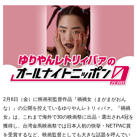
2月6日（金）に映画初監督作品『禍禍女（まがまがおん
な）』の公開を控えているゆりやんレトリィバァ。『禍禍
女』は、これまで海外で30の映画祭に出品・選出され4冠を
獲得し、台湾金馬映画祭では日本人初の快挙・NETPAC賞
を受賞するなど、映画監督としても大きな話題を呼んでい