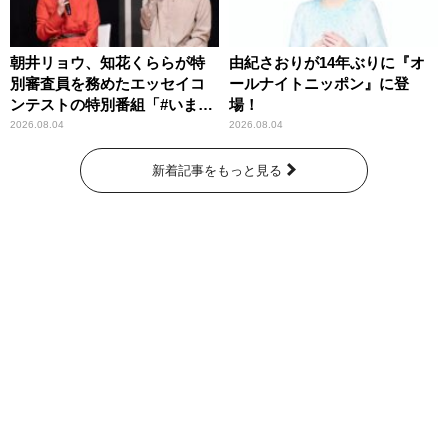
朝井リョウ、知花くららが特
由紀さおりが14年ぶりに『オ
別審査員を務めたエッセイコ
ールナイトニッポン』に登
ンテストの特別番組「#いまあ
場！
なたに伝えたいこと」
2026.08.04
2026.08.04
新着記事をもっと見る