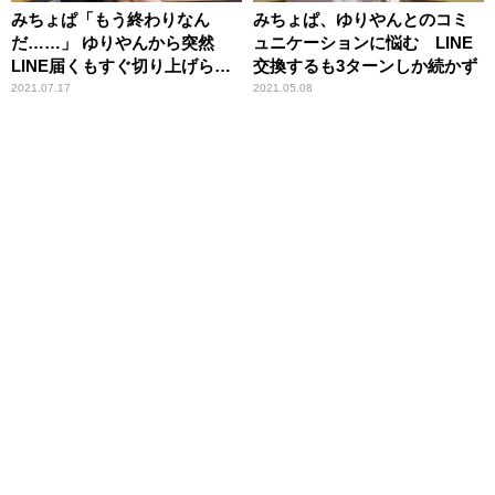
みちょぱ「もう終わりなん
みちょぱ、ゆりやんとのコミ
だ……」 ゆりやんから突然
ュニケーションに悩む LINE
LINE届くもすぐ切り上げられ
交換するも3ターンしか続かず
てしまう
2021.07.17
2021.05.08