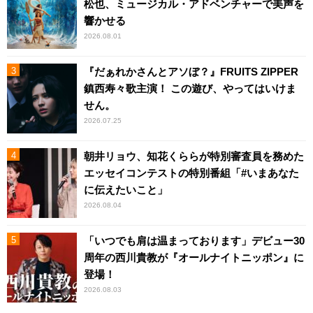
松也、ミュージカル・アドベンチャーで美声を
響かせる
2026.08.01
『だぁれかさんとアソぼ？』FRUITS ZIPPER
鎮西寿々歌主演！ この遊び、やってはいけま
せん。
2026.07.25
朝井リョウ、知花くららが特別審査員を務めた
エッセイコンテストの特別番組「#いまあなた
に伝えたいこと」
2026.08.04
「いつでも肩は温まっております」デビュー30
周年の西川貴教が『オールナイトニッポン』に
登場！
2026.08.03