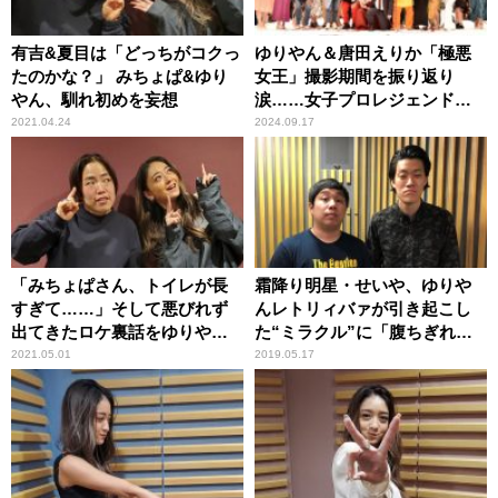
有吉&夏目は「どっちがコクっ
ゆりやん＆唐田えりか「極悪
たのかな？」 みちょぱ&ゆり
女王」撮影期間を振り返り
やん、馴れ初めを妄想
涙……女子プロレジェンドた
ちを「尊敬」
2021.04.24
2024.09.17
「みちょぱさん、トイレが長
霜降り明星・せいや、ゆりや
すぎて……」そして悪びれず
んレトリィバァが引き起こし
出てきたロケ裏話をゆりやん
た“ミラクル”に「腹ちぎれる
が明かす
ぐらい笑った」
2021.05.01
2019.05.17