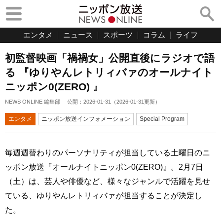
エンタメ
ニュース
スポーツ
コラム
ライフ
初監督映画「禍禍女」公開直後にラジオで語
る 『ゆりやんレトリィバァのオールナイト
ニッポン0(ZERO) 』
NEWS ONLINE 編集部
公開：
2026-01-31
（
2026-01-31
更新）
エンタメ
ニッポン放送インフォメーション
Special Program
毎週週替わりのパーソナリティが担当している土曜日のニ
ッポン放送『オールナイトニッポン0(ZERO)』。2月7日
（土）は、芸人や俳優など、様々なジャンルで活躍を見せ
ている、ゆりやんレトリィバァが担当することが決定し
た。