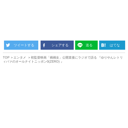
ツイートする
シェアする
送る
はてな
TOP
エンタメ
初監督映画「禍禍女」公開直後にラジオで語る 『ゆりやんレトリ
ィバァのオールナイトニッポン0(ZERO) 』