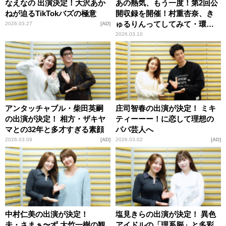
なえなの 出演決定！大沢あか
あの熱気、もう一度！第2回公
ねが迫るTikTokバズの極意
開収録を開催！村重杏奈、き
ゅるりんってしてみて・環や
2026.03.27
AD
ね＆チバゆなが登場！
2026.03.10
アンタッチャブル・柴田英嗣
庄司智春の出演が決定！ ミキ
の出演が決定！ 相方・ザキヤ
ティーーー！に恋して理想の
マとの32年と多才すぎる素顔
パパ芸人へ
2026.03.09
AD
2026.03.02
AD
中村仁美の出演が決定！
塩見きらの出演が決定！ 異色
夫・さまぁ〜ず 大竹一樹の観
アイドルの「理系脳」と多彩