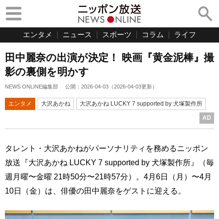
エンタメ
ニュース
スポーツ
コラム
ライフ
田中麗奈の出演が決定！ 映画『黄金泥棒』撮
影の裏側を明かす
NEWS ONLINE編集部
公開：
2026-04-03
（
2026-04-03
更新）
エンタメ
大沢あかね
大沢あかね LUCKY 7 supported by 犬塚製作所
AD
タレント・大沢あかねがパーソナリティを務めるニッポン
放送『大沢あかね LUCKY 7 supported by 犬塚製作所』（毎
週月曜〜金曜 21時50分〜21時57分）。4月6日（月）〜4月
10日（金）は、俳優の田中麗奈をゲストに迎える。