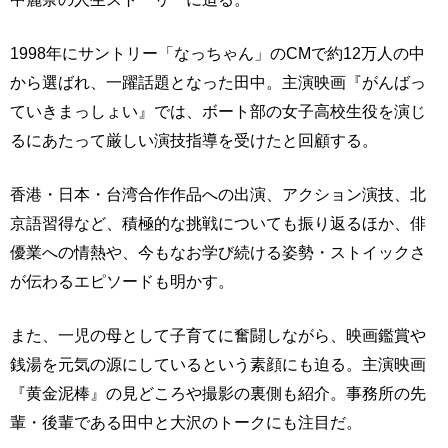
1998年にサントリー「なっちゃん」のCMで約12万人の中
から選ばれ、一躍話題となった田中。主演映画『がんばっ
ていきまっしょい』では、ボート部の女子高校生役を演じ
るにあたって厳しい演技指導を受けたと回顧する。
香港・日本・台湾合作作品への出演、アクション演技、北
京語習得など、積極的な挑戦についても振り返るほか、俳
優業への情熱や、今もなお学び続ける姿勢・ストイックさ
が伝わるエピソードも明かす。
また、一児の母として子育てに奮闘しながら、映画鑑賞や
銭湯を元気の源にしているという素顔にも迫る。主演映画
『黄金泥棒』の見どころや撮影の裏側も紹介。事務所の先
輩・後輩である田中と大沢のトークにも注目だ。