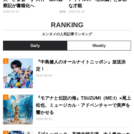
察記が書籍化へ
な才能
2026.02.23
AD
2026.02.16
RANKING
エンタメの人気記事ランキング
Daily
Weekly
『中島健人のオールナイトニッポン』放送決
定！
2026.08.08
『モアナと伝説の海』TSUZUMI（ME:I）×尾上
松也、ミュージカル・アドベンチャーで美声を
響かせる
2026.08.01