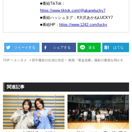
■番組TikTok：
https://www.tiktok.com/@akanelucky7
■番組ハッシュタグ：#大沢あかねLUCKY7
■番組HP：
https://www.1242.com/lucky
ツイートする
シェアする
送る
はてな
TOP
エンタメ
田中麗奈の出演が決定！ 映画『黄金泥棒』撮影の裏側を明かす
関連記事