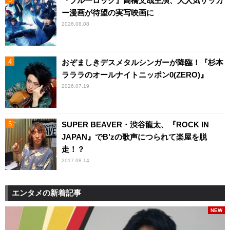
『ブルーロック』高橋文哉主演、大人気サッカ
ー漫画が待望の実写映画に
2026.08.08
おぞましきデスメタルシンガーが降臨！『杉本
ラララのオールナイトニッポン0(ZERO)』
2026.07.19
SUPER BEAVER・渋谷龍太、『ROCK IN
JAPAN』でB’zの歌声につられて楽屋を脱
走！？
2017.08.14
エンタメの新着記事
NEW