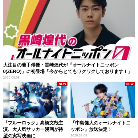
大注目の若手俳優・黒崎煌代が『オールナイトニッポン
0(ZERO)』に初登場「今からとてもワクワクしております！」
2026.08.08
NEW
NEW
『ブルーロック』高橋文哉主
『中島健人のオールナイトニ
演、大人気サッカー漫画が待
ッポン』放送決定！
望の実写映画に
2026.08.08