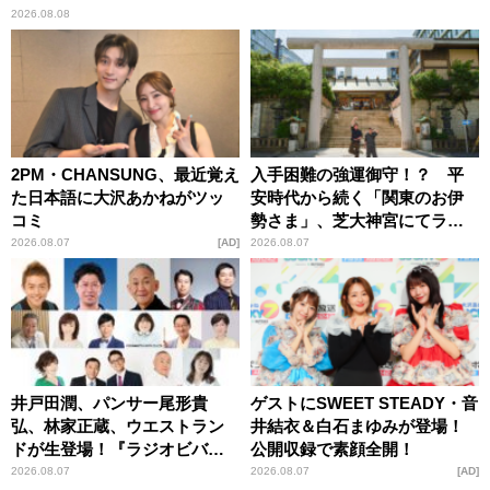
2026.08.08
2PM・CHANSUNG、最近覚え
入手困難の強運御守！？ 平
た日本語に大沢あかねがツッ
安時代から続く「関東のお伊
コミ
勢さま」、芝大神宮にてラン
パンプスが合格祈願！
2026.08.07
AD
2026.08.07
井戸田潤、パンサー尾形貴
ゲストにSWEET STEADY・音
弘、林家正蔵、ウエストラン
井結衣＆白石まゆみが登場！
ドが生登場！『ラジオビバリ
公開収録で素顔全開！
ー昼ズ』
2026.08.07
2026.08.07
AD