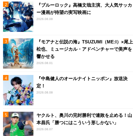
『ブルーロック』高橋文哉主演、大人気サッカ
ー漫画が待望の実写映画に
2026.08.08
『モアナと伝説の海』TSUZUMI（ME:I）×尾上
松也、ミュージカル・アドベンチャーで美声を
響かせる
2026.08.01
『中島健人のオールナイトニッポン』放送決
定！
2026.08.08
ヤクルト、奥川の完封勝利で連敗を止める！山
本昌氏「勝つにはこういう形しかない」
2026.08.07