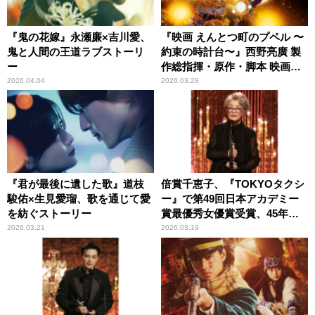
『鬼の花嫁』永瀬廉×吉川愛、
『映画 えんとつ町のプペル 〜
鬼と人間の王道ラブストーリ
約束の時計台〜』西野亮廣 製
ー
作総指揮・原作・脚本 映画最
新作は信じる勇気の物語
2026.04.04
2026.03.28
『君が最後に遺した歌』道枝
倍賞千恵子、『TOKYOタクシ
駿佑×生見愛瑠、歌を通じて愛
ー』で第49回日本アカデミー
を紡ぐストーリー
賞最優秀女優賞受賞、45年ぶ
り2度目の栄光を手にする！
2026.03.21
2026.03.19