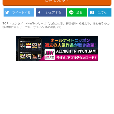
ツイートする
シェアする
送る
はてな
TOP
エンタメ
Netflixシリーズ『九条の大罪』柳楽優弥×松村北斗、法とモラルの
境界線に迫るリーガル・サスペンスの写真（9）