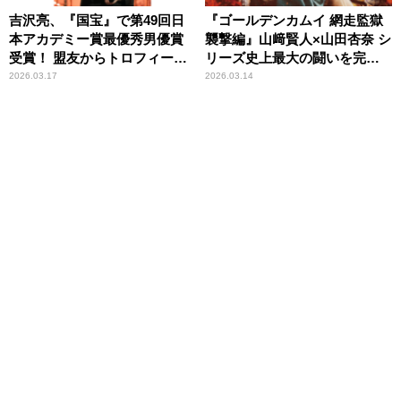
吉沢亮、『国宝』で第49回日
『ゴールデンカムイ 網走監獄
本アカデミー賞最優秀男優賞
襲撃編』山﨑賢人×山田杏奈 シ
受賞！ 盟友からトロフィーと
リーズ史上最大の闘いを完全
いう名のバトンを受け取る
実写化
2026.03.17
2026.03.14