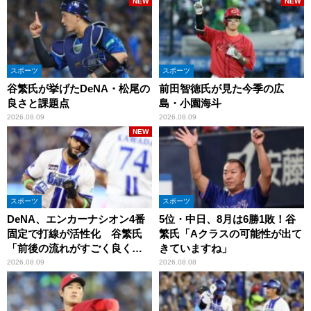
NEW
NEW
スポーツ
スポーツ
谷繁氏が挙げたDeNA・松尾の
前田智徳氏が見た今季の広
良さと課題点
島・小園海斗
2026.08.09
2026.08.09
NEW
スポーツ
スポーツ
DeNA、エンカーナシオン4番
5位・中日、8月は6勝1敗！谷
固定で打線が活性化 谷繁氏
繁氏「Aクラスの可能性が出て
「前後の流れがすごく良くな
きていますね」
りましたね」
2026.08.09
2026.08.08