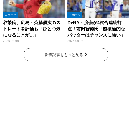
スポーツ
スポーツ
谷繁氏、広島・斉藤優汰のス
DeNA・度会が4試合連続打
トレートを評価も「ひとつ気
点！前田智徳氏「超積極的な
になることが…」
バッターはチャンスに強い」
2026.08.08
2026.08.08
新着記事をもっと見る