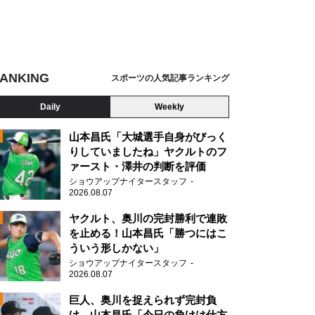
ANKING
スポーツの人気記事ランキング
Daily
Weekly
山本昌氏「大城選手自身がびっく
りしていましたね」ヤクルトのフ
ァースト・澤井の判断を評価
ショウアップナイタースタッフ
2026.08.07
2
ヤクルト、奥川の完封勝利で連敗
を止める！山本昌氏「勝つにはこ
ういう形しかない」
ショウアップナイタースタッフ
2026.08.07
2
巨人、奥川を捉えられず完封負
け 山本昌氏「今日の負けは仕方