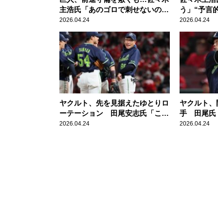
主浩氏「あのゴロで刺せないのは
う」“予言的
ダメ」
がサヨナラ
2026.04.24
2026.04.24
ヤクルト、先を見据えたゆとりロ
ヤクルト、
ーテーション 田尾安志氏「この
手 田尾氏
時期から考えてやっている気がし
なことがで
2026.04.24
2026.04.24
ますね」