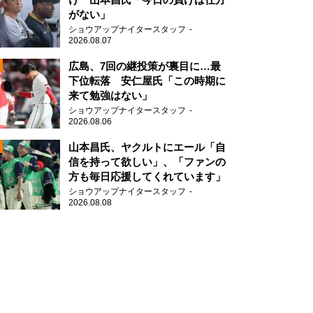
がない」
ショウアップナイタースタッフ
2026.08.07
2
広島、7回の継投策が裏目に…最
下位転落 安仁屋氏「この時期に
来て勉強はない」
2
ショウアップナイタースタッフ
2026.08.06
山本昌氏、ヤクルトにエール「自
信を持って欲しい」、「ファンの
方も毎日応援してくれています」
ショウアップナイタースタッフ
2026.08.08
2