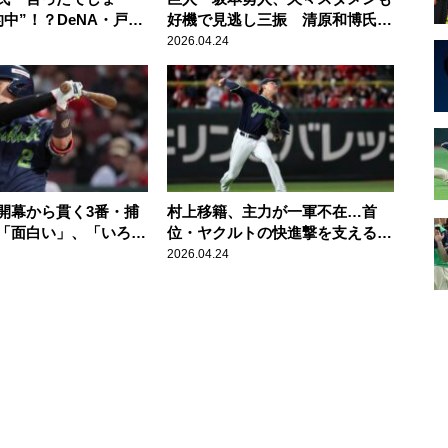
中”！？DeNA・戸柱
好機で見逃し三振 清原和博氏
打！
「ちょっと寂しかった」
2026.04.24
開幕から貫く3番・捕
村上移籍、主力が一軍不在…首
「面白い」、「いろん
位・ヤクルトの快進撃を支える若
きる」
手野手陣 田尾氏「よく頑張って
2026.04.24
いる」