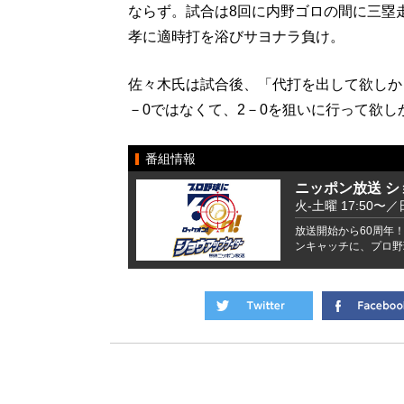
ならず。試合は8回に内野ゴロの間に三塁
孝に適時打を浴びサヨナラ負け。
佐々木氏は試合後、「代打を出して欲しか
－0ではなくて、2－0を狙いに行って欲
番組情報
ニッポン放送 
火-土曜 17:50〜／
放送開始から60周年！
ンキャッチに、プロ野