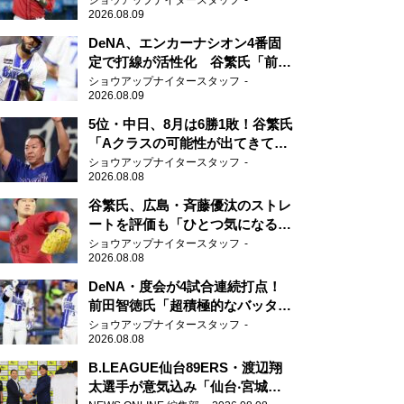
ショウアップナイタースタッフ
2026.08.09
DeNA、エンカーナシオン4番固
定で打線が活性化 谷繁氏「前後
の流れがすごく良くなりました
ショウアップナイタースタッフ
2026.08.09
ね」
5位・中日、8月は6勝1敗！谷繁氏
「Aクラスの可能性が出てきてい
ますね」
ショウアップナイタースタッフ
2026.08.08
谷繁氏、広島・斉藤優汰のストレ
ートを評価も「ひとつ気になるこ
とが…」
ショウアップナイタースタッフ
2026.08.08
DeNA・度会が4試合連続打点！
前田智徳氏「超積極的なバッター
はチャンスに強い」
ショウアップナイタースタッフ
2026.08.08
B.LEAGUE仙台89ERS・渡辺翔
太選手が意気込み「仙台‧宮城を