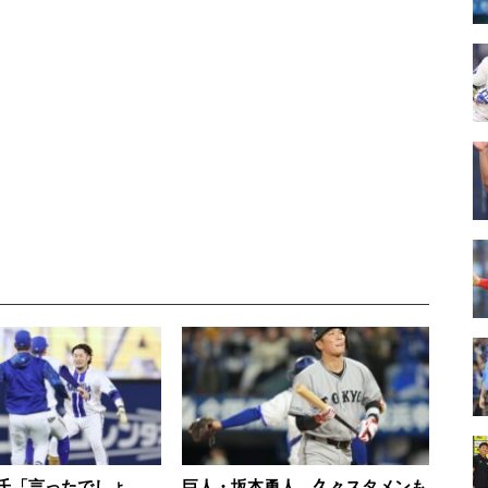
氏「言ったでしょ
巨人・坂本勇人、久々スタメンも