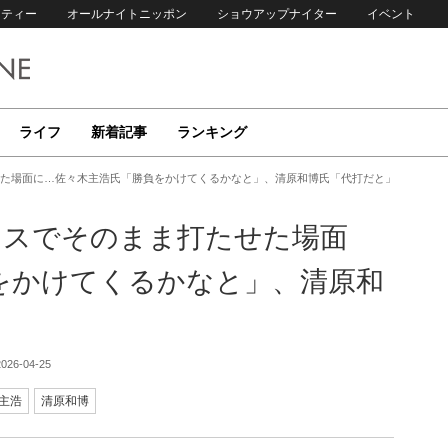
リティー
オールナイトニッポン
ショウアップナイター
イベント
ライフ
新着記事
ランキング
せた場面に…佐々木主浩氏「勝負をかけてくるかなと」、清原和博氏「代打だと」
ンスでそのまま打たせた場面
をかけてくるかなと」、清原和
2026-04-25
主浩
清原和博