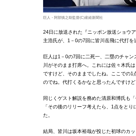
巨人・阿部慎之助監督(C)産経新聞社
24日に放送された『ニッポン放送ショウア
主浩氏が、1－0の7回に皆川岳飛に代打
巨人は1－0の7回に二死一、二塁のチャ
川がそのまま打席へ。これには佐々木氏は
ですけど、そのままでしたね。ここでの1
のでね。代打くるかなと思ったんですけど
同じくゲスト解説を務めた清原和博氏も「
「その後のリリーフ考えたら、1点をとり
た。
結局、皆川は坂本裕哉が投じた初球のカッ