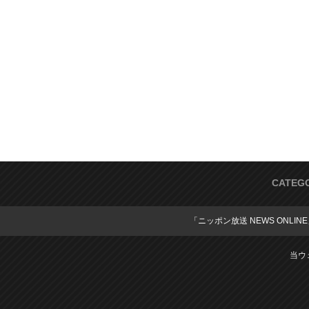
CATEG
「ニッポン放送 NEWS ONLIN
当ウ