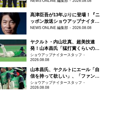
さらに盛り上げていきたいです」
NEWS ONLINE 編集部
2026.08.08
髙津臣吾が13年ぶりに登場！『ニ
ッポン放送ショウアップナイタ
ー』
NEWS ONLINE 編集部
2026.08.08
ヤクルト・内山壮真、超美技連
発！山本昌氏「猛打賞くらいの価
値」
ショウアップナイタースタッフ
2026.08.08
山本昌氏、ヤクルトにエール「自
信を持って欲しい」、「ファンの
方も毎日応援してくれています」
ショウアップナイタースタッフ
2026.08.08