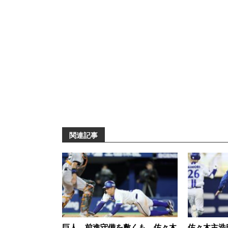
関連記事
巨人、前進守備を敷くも…佐々木
佐々木主浩