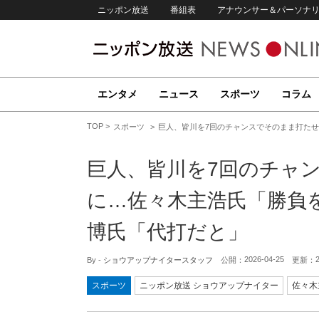
ニッポン放送
番組表
アナウンサー＆パーソナ
エンタメ
ニュース
スポーツ
コラム
TOP
スポーツ
巨人、皆川を7回のチャンスでそのまま打た
巨人、皆川を7回のチャ
に…佐々木主浩氏「勝負
博氏「代打だと」
2026-04-25
By -
ショウアップナイタースタッフ
公開：
更新：
スポーツ
ニッポン放送 ショウアップナイター
佐々木