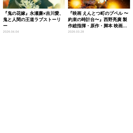
『鬼の花嫁』永瀬廉×吉川愛、
『映画 えんとつ町のプペル 〜
鬼と人間の王道ラブストーリ
約束の時計台〜』西野亮廣 製
ー
作総指揮・原作・脚本 映画最
新作は信じる勇気の物語
2026.04.04
2026.03.28