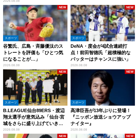
2026.08.08
NEW
NEW
スポーツ
スポーツ
谷繁氏、広島・斉藤優汰のス
DeNA・度会が4試合連続打
トレートを評価も「ひとつ気
点！前田智徳氏「超積極的な
になることが…」
バッターはチャンスに強い」
2026.08.08
2026.08.08
NEW
NEW
スポーツ
スポーツ
B.LEAGUE仙台89ERS・渡辺
髙津臣吾が13年ぶりに登場！
翔太選手が意気込み「仙台‧宮
『ニッポン放送ショウアップ
城をさらに盛り上げていきた
ナイター』
いです」
2026.08.08
2026.08.08
NEW
NEW