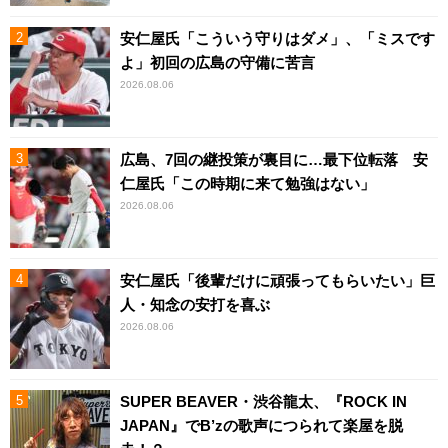
安仁屋氏「こういう守りはダメ」、「ミスです
よ」初回の広島の守備に苦言
2026.08.06
広島、7回の継投策が裏目に…最下位転落 安
仁屋氏「この時期に来て勉強はない」
2026.08.06
安仁屋氏「後輩だけに頑張ってもらいたい」巨
人・知念の安打を喜ぶ
2026.08.06
SUPER BEAVER・渋谷龍太、『ROCK IN
JAPAN』でB’zの歌声につられて楽屋を脱