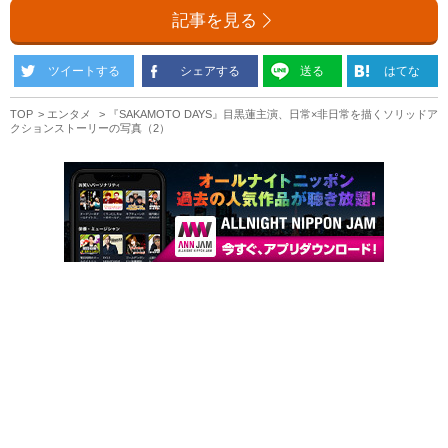
記事を見る
ツイートする
シェアする
送る
はてな
TOP
エンタメ
『SAKAMOTO DAYS』目黒蓮主演、日常×非日常を描くソリッドア
クションストーリーの写真（2）