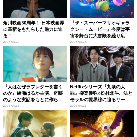
角川映画50周年！ 日本映画界
『ザ・スーパーマリオギャラ
に革新をもたらした魅力に迫
クシー・ムービー』今度は宇
る！
宙を舞台に大冒険を繰り広げ
る！
2026.04.28
2026.04.25
『人はなぜラブレターを書く
Netflixシリーズ『九条の大
のか』綾瀬はるか主演、奇跡
罪』柳楽優弥×松村北斗、法と
のような実話をもとに作られ
モラルの境界線に迫るリーガ
た感動作
ル・サスペンス
2026.04.18
2026.04.11