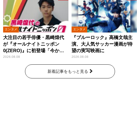
エンタメ
エンタメ
大注目の若手俳優・黒崎煌代
『ブルーロック』高橋文哉主
が『オールナイトニッポン
演、大人気サッカー漫画が待
0(ZERO)』に初登場「今から
望の実写映画に
とてもワクワクしておりま
2026.08.08
2026.08.08
す！」
新着記事をもっと見る