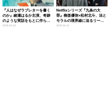
『人はなぜラブレターを書く
Netflixシリーズ『九条の大
のか』綾瀬はるか主演、奇跡
罪』柳楽優弥×松村北斗、法と
のような実話をもとに作られ
モラルの境界線に迫るリーガ
た感動作
ル・サスペンス
2026.04.18
2026.04.11