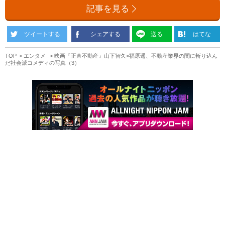
記事を見る
ツイートする
シェアする
送る
はてな
TOP
エンタメ
映画『正直不動産』山下智久×福原遥、不動産業界の闇に斬り込ん
だ社会派コメディの写真（3）