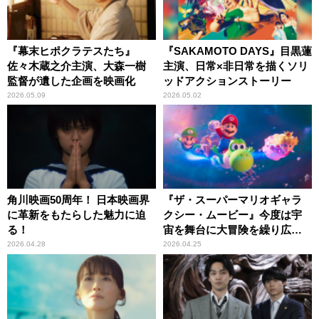
『幕末ヒポクラテスたち』
『SAKAMOTO DAYS』目黒蓮
佐々木蔵之介主演、大森一樹
主演、日常×非日常を描くソリ
監督が遺した企画を映画化
ッドアクションストーリー
2026.05.09
2026.05.02
角川映画50周年！ 日本映画界
『ザ・スーパーマリオギャラ
に革新をもたらした魅力に迫
クシー・ムービー』今度は宇
る！
宙を舞台に大冒険を繰り広げ
る！
2026.04.28
2026.04.25