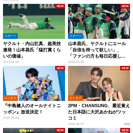
NEW
NEW
スポーツ
スポーツ
ヤクルト・内山壮真、超美技
山本昌氏、ヤクルトにエール
連発！山本昌氏「猛打賞くら
「自信を持って欲しい」、
いの価値」
「ファンの方も毎日応援して
くれています」
2026.08.08
2026.08.08
NEW
NEW
エンタメ
エンタメ
『中島健人のオールナイトニ
2PM・CHANSUNG、最近覚え
ッポン』放送決定！
た日本語に大沢あかねがツッ
コミ
2026.08.08
2026.08.07
AD
NEW
NEW