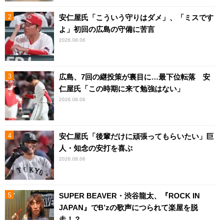
安仁屋氏「こういう守りはダメ」、「ミスです
よ」初回の広島の守備に苦言
2026.08.06
広島、7回の継投策が裏目に…最下位転落 安
仁屋氏「この時期に来て勉強はない」
2026.08.06
安仁屋氏「後輩だけに頑張ってもらいたい」巨
人・知念の安打を喜ぶ
2026.08.06
SUPER BEAVER・渋谷龍太、『ROCK IN
JAPAN』でB’zの歌声につられて楽屋を脱
走！？