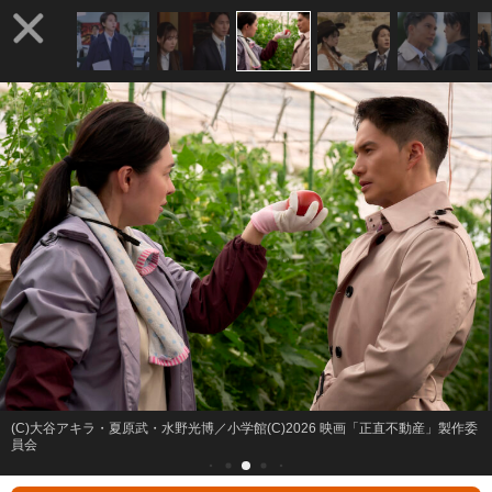
(C)大谷アキラ・夏原武・水野光博／小学館(C)2026 映画「正直不動産」製作委
員会