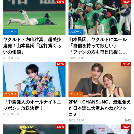
NEW
NEW
スポーツ
スポーツ
ヤクルト・内山壮真、超美技
山本昌氏、ヤクルトにエール
連発！山本昌氏「猛打賞くら
「自信を持って欲しい」、
いの価値」
「ファンの方も毎日応援して
くれています」
2026.08.08
2026.08.08
NEW
NEW
エンタメ
エンタメ
『中島健人のオールナイトニ
2PM・CHANSUNG、最近覚え
ッポン』放送決定！
た日本語に大沢あかねがツッ
コミ
2026.08.08
2026.08.07
AD
NEW
NEW