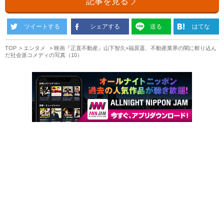
記事を見る
ツイートする
シェアする
送る
はてな
TOP
エンタメ
映画『正直不動産』山下智久×福原遥、不動産業界の闇に斬り込ん
だ社会派コメディの写真（10）