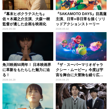
『幕末ヒポクラテスたち』
『SAKAMOTO DAYS』目黒蓮
佐々木蔵之介主演、大森一樹
主演、日常×非日常を描くソリ
監督が遺した企画を映画化
ッドアクションストーリー
2026.05.09
2026.05.02
角川映画50周年！ 日本映画界
『ザ・スーパーマリオギャラ
に革新をもたらした魅力に迫
クシー・ムービー』今度は宇
る！
宙を舞台に大冒険を繰り広げ
る！
2026.04.28
2026.04.25