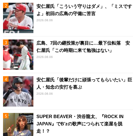
安仁屋氏「こういう守りはダメ」、「ミスです
よ」初回の広島の守備に苦言
2026.08.06
広島、7回の継投策が裏目に…最下位転落 安
仁屋氏「この時期に来て勉強はない」
2026.08.06
安仁屋氏「後輩だけに頑張ってもらいたい」巨
人・知念の安打を喜ぶ
2026.08.06
SUPER BEAVER・渋谷龍太、『ROCK IN
JAPAN』でB’zの歌声につられて楽屋を脱
走！？