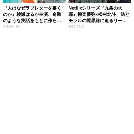
『人はなぜラブレターを書く
Netflixシリーズ『九条の大
のか』綾瀬はるか主演、奇跡
罪』柳楽優弥×松村北斗、法と
のような実話をもとに作られ
モラルの境界線に迫るリーガ
た感動作
ル・サスペンス
2026.04.18
2026.04.11