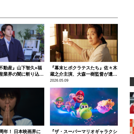
不動産』山下智久×福
『幕末ヒポクラテスたち』佐々木
産業界の闇に斬り込ん
蔵之介主演、大森一樹監督が遺し
メディ
た企画を映画化
2026.05.09
0周年！ 日本映画界に
『ザ・スーパーマリオギャラクシ