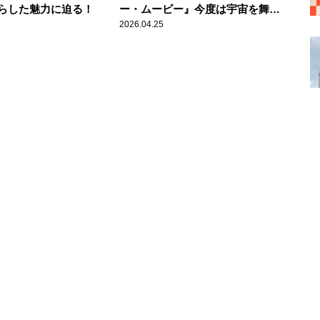
らした魅力に迫る！
ー・ムービー』今度は宇宙を舞台
に大冒険を繰り広げる！
2026.04.25