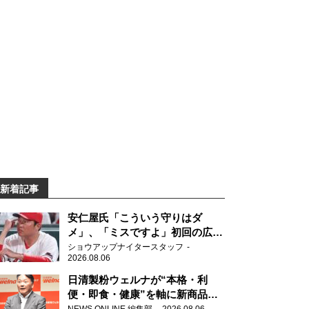
新着記事
安仁屋氏「こういう守りはダ
メ」、「ミスですよ」初回の広島
の守備に苦言
ショウアップナイタースタッフ
2026.08.06
日清製粉ウェルナが“本格・利
便・即食・健康”を軸に新商品を
展開 「マ・マー」「青の洞窟」