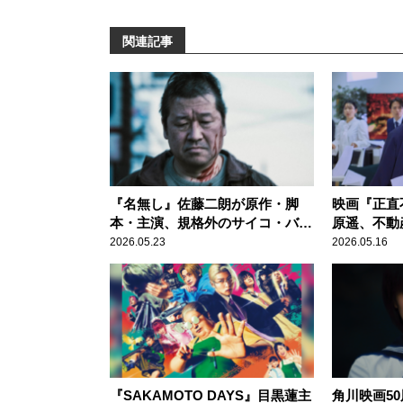
関連記事
『名無し』佐藤二朗が原作・脚
映画『正直
本・主演、規格外のサイコ・バイ
原遥、不動
オレンス
だ社会派コ
2026.05.23
2026.05.16
『SAKAMOTO DAYS』目黒蓮主
角川映画5