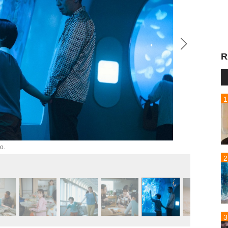
R
o.
(C)2