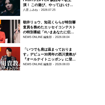
演！ この遊び、やってはいけま
せん。
八雲 ふみね
2026.07.25
朝井リョウ、知花くららが特別審
査員を務めたエッセイコンテスト
の特別番組「#いまあなたに伝え
N
たいこと」
NEWS ONLINE 編集部
2026.08.04
AD
「いつでも肩は温まっておりま
す」デビュー30周年の西川貴教が
『オールナイトニッポン』に登
場！
NEWS ONLINE 編集部
2026.08.03
2