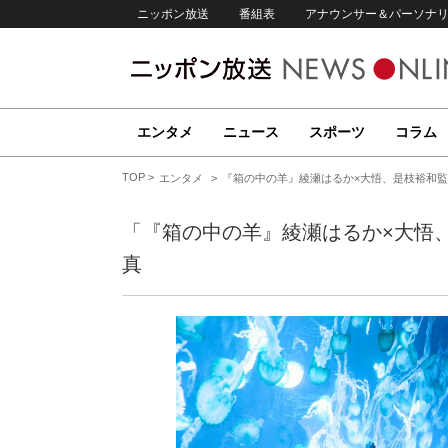
ニッポン放送
番組表
アナウンサー＆パーソナ
エンタメ
ニュース
スポーツ
コラム
TOP
エンタメ
『箱の中の羊』綾瀬はるか×大悟、是枝裕和監
「『箱の中の羊』綾瀬はるか×大悟
真