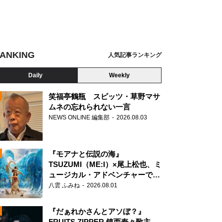
ANKING
人気記事ランキング
Daily
Weekly
笑福亭鶴瓶 スピッツ・草野マサ
ムネの忘れられない一言
NEWS ONLINE 編集部
2026.08.03
N
026フジテレビジョン・ギャガ・東宝・AOI Pro.
『モアナと伝説の海』
TSUZUMI（ME:I）×尾上松也、ミ
ュージカル・アドベンチャーで美
声を響かせる
八雲 ふみね
2026.08.01
『だぁれかさんとアソぼ？』
FRUITS ZIPPER 鎮西寿々歌主