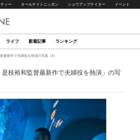
リティー
オールナイトニッポン
ショウアップナイター
イベント
ライフ
新着記事
ランキング
督最新作で夫婦役を熱演の写真（8）
、是枝裕和監督最新作で夫婦役を熱演」の写