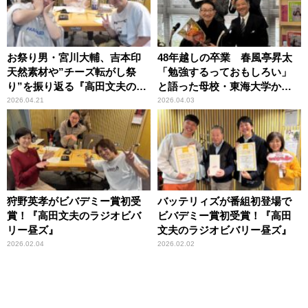
お祭り男・宮川大輔、吉本印
48年越しの卒業 春風亭昇太
天然素材や”チーズ転がし祭
「勉強するっておもしろい」
り”を振り返る『高田文夫のラ
と語った母校・東海大学から
ジオビバリー昼ズ』
の特別生放送
2026.04.21
2026.04.03
狩野英孝がビバデミー賞初受
バッテリィズが番組初登場で
賞！『高田文夫のラジオビバ
ビバデミー賞初受賞！『高田
リー昼ズ』
文夫のラジオビバリー昼ズ』
2026.02.04
2026.02.02