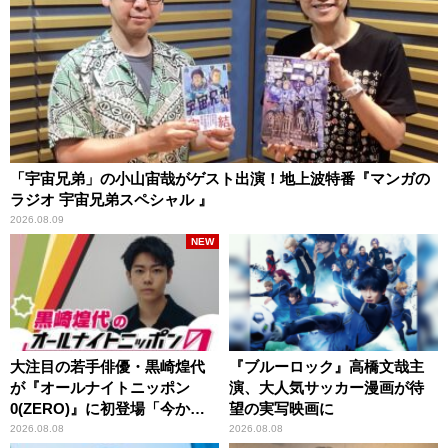
「宇宙兄弟」の小山宙哉がゲスト出演！地上波特番『マンガの
ラジオ 宇宙兄弟スペシャル 』
2026.08.09
NEW
大注目の若手俳優・黒崎煌代
『ブルーロック』高橋文哉主
が『オールナイトニッポン
演、大人気サッカー漫画が待
0(ZERO)』に初登場「今から
望の実写映画に
とてもワクワクしておりま
2026.08.08
2026.08.08