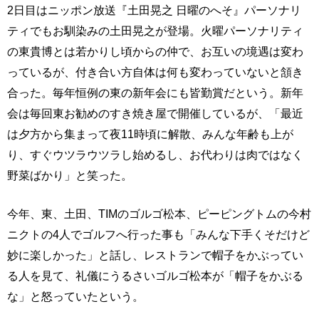
2日目はニッポン放送『土田晃之 日曜のへそ』パーソナリ
ティでもお馴染みの土田晃之が登場。火曜パーソナリティ
の東貴博とは若かりし頃からの仲で、お互いの境遇は変わ
っているが、付き合い方自体は何も変わっていないと頷き
合った。毎年恒例の東の新年会にも皆勤賞だという。新年
会は毎回東お勧めのすき焼き屋で開催しているが、「最近
は夕方から集まって夜11時頃に解散、みんな年齢も上が
り、すぐウツラウツラし始めるし、お代わりは肉ではなく
野菜ばかり」と笑った。
今年、東、土田、TIMのゴルゴ松本、ピーピングトムの今村
ニクトの4人でゴルフへ行った事も「みんな下手くそだけど
妙に楽しかった」と話し、レストランで帽子をかぶってい
る人を見て、礼儀にうるさいゴルゴ松本が「帽子をかぶる
な」と怒っていたという。