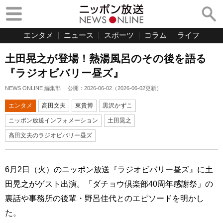
エンタメ
ニュース
スポーツ
コラム
ライフ
土田晃之が登場！熱湯風呂のその後を語る
『ラジオビバリー昼ズ』
NEWS ONLINE 編集部
公開：
2026-06-02
（
2026-06-02
更新）
エンタメ
高田文夫
東貴博
黒沢かずこ
ニッポン放送インフォメーション
土田晃之
高田文夫のラジオビバリー昼ズ
6月2日（火）のニッポン放送『ラジオビバリー昼ズ』に土
田晃之がゲスト出演。「ダチョウ倶楽部40周年感謝祭」の
裏話や事務所の後輩・野呂佳代とのエピソードを明かし
た。