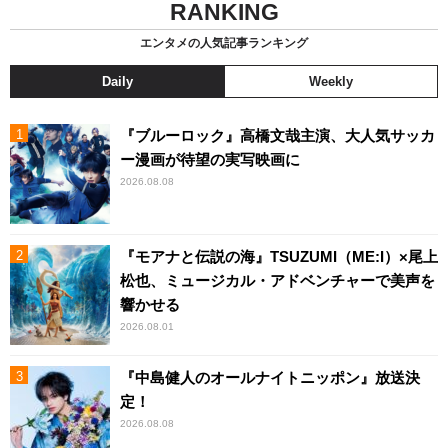
RANKING
エンタメの人気記事ランキング
Daily
Weekly
『ブルーロック』高橋文哉主演、大人気サッカ
ー漫画が待望の実写映画に
2026.08.08
『モアナと伝説の海』TSUZUMI（ME:I）×尾上
松也、ミュージカル・アドベンチャーで美声を
響かせる
2026.08.01
『中島健人のオールナイトニッポン』放送決
定！
2026.08.08