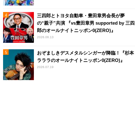
三四郎とトヨタ自動車・豊田章男会長が夢
の“親子”共演 『vs豊田章男 supported by 三四
郎のオールナイトニッポン0(ZERO)』
2026.06.13
おぞましきデスメタルシンガーが降臨！『杉本
ラララのオールナイトニッポン0(ZERO)』
2026.07.19