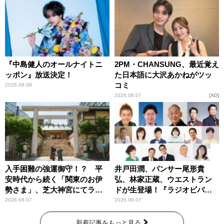
す！」
『中島健人のオールナイトニ
2PM・CHANSUNG、最近覚え
ッポン』放送決定！
た日本語に大沢あかねがツッ
コミ
2026.08.08
2026.08.07
AD
入手困難の強運御守！？ 平
井戸田潤、パンサー尾形貴
安時代から続く「関東のお伊
弘、林家正蔵、ウエストラン
勢さま」、芝大神宮にてラン
ドが生登場！『ラジオビバリ
パンプスが合格祈願！
ー昼ズ』
2026.08.07
2026.08.07
新着記事をもっと見る