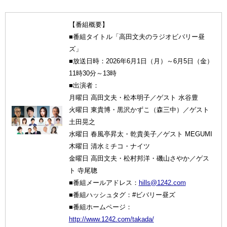
【番組概要】
■番組タイトル「高田文夫のラジオビバリー昼
ズ」
■放送日時：2026年6月1日（月）～6月5日（金）
11時30分～13時
■出演者：
月曜日 高田文夫・松本明子／ゲスト 水谷豊
火曜日 東貴博・黒沢かずこ（森三中）／ゲスト
土田晃之
水曜日 春風亭昇太・乾貴美子／ゲスト MEGUMI
木曜日 清水ミチコ・ナイツ
金曜日 高田文夫・松村邦洋・磯山さやか／ゲス
ト 寺尾聰
■番組メールアドレス：
hills@1242.com
■番組ハッシュタグ：#ビバリー昼ズ
■番組ホームページ：
http://www.1242.com/takada/