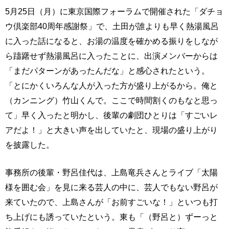
5月25日（月）に東京国際フォーラムで開催された「ダチョ
ウ倶楽部40周年感謝祭」で、土田が誰よりも早く熱湯風呂
に入った話になると、お湯の温度を確かめる振りをしなが
ら躊躇せず熱湯風呂に入ったことに、出演メンバーからは
「まだパターンがあったんだな」と感心されたという。
「とにかくいろんな人が入った方が盛り上がるから。俺と
（カンニング）竹山くんで。ここで時間割くのもなと思っ
て」早く入ったと明かし、後輩の劇団ひとりは「すごいレ
アだよ！」と大きい声を出していたと、現場の盛り上がり
を披露した。
事務所の後輩・野呂佳代は、上島竜兵さんとライブ「太陽
様を囲む会」を見に来る芸人の中に、芸人でもない野呂が
来ていたので、上島さんが「お前すごいな！」といつも打
ち上げにも誘っていたという。東も「（野呂と）ずーっと