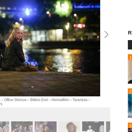
R
(C)2026
Gapbus
– Office Shirous – Bitters End – Heimatfilm – Tarantula –
rs