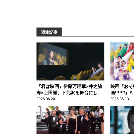
関連記事
『君は映画』伊藤万理華×井之脇
映画『おそ
海×上田誠、下北沢を舞台にした
画!!!!!?』
ギミックコメディ
ード敬太×
2026.06.20
2026.06.13
映画第2弾