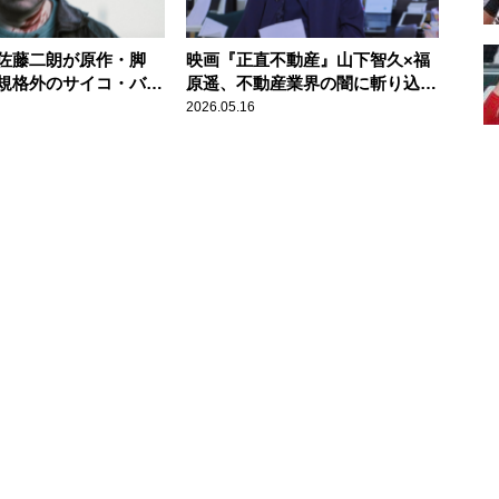
佐藤二朗が原作・脚
映画『正直不動産』山下智久×福
規格外のサイコ・バイ
原遥、不動産業界の闇に斬り込ん
だ社会派コメディ
2026.05.16