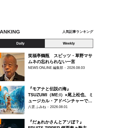
ANKING
人気記事ランキング
Daily
Weekly
笑福亭鶴瓶 スピッツ・草野マサ
ムネの忘れられない一言
NEWS ONLINE 編集部
2026.08.03
N
 Cinéfrance Studios – Arte France Cinéma – Office Shirous – Bitters End – Heimatf
ters – Same Player – Soudain JPN Partners
『モアナと伝説の海』
TSUZUMI（ME:I）×尾上松也、ミ
ュージカル・アドベンチャーで美
声を響かせる
八雲 ふみね
2026.08.01
『だぁれかさんとアソぼ？』
FRUITS ZIPPER 鎮西寿々歌主