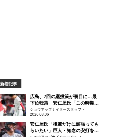
新着記事
広島、7回の継投策が裏目に…最
下位転落 安仁屋氏「この時期に
来て勉強はない」
ショウアップナイタースタッフ
2026.08.06
安仁屋氏「後輩だけに頑張っても
らいたい」巨人・知念の安打を喜
ぶ