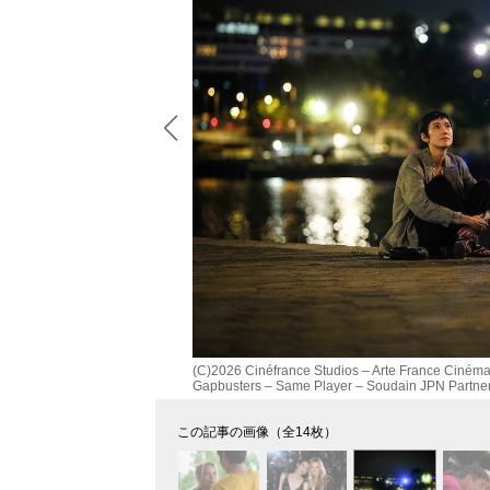
(C)2026 Cinéfrance Studios – Arte France Cinéma 
Gapbusters – Same Player – Soudain JPN Partne
この記事の画像（全14枚）