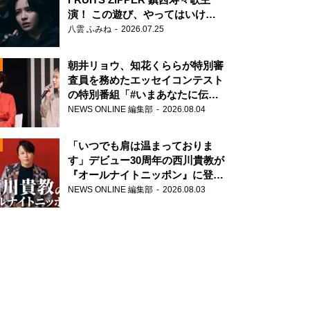
演！ この遊び、やってはいけま
せん。
八雲 ふみね
2026.07.25
朝井リョウ、知花くららが特別審
査員を務めたエッセイコンテスト
の特別番組「#いまあなたに伝え
N
たいこと」
NEWS ONLINE 編集部
2026.08.04
AD
「いつでも肩は温まっておりま
す」デビュー30周年の西川貴教が
『オールナイトニッポン』に登
場！
NEWS ONLINE 編集部
2026.08.03
2