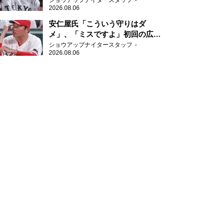
ショウアップナイタースタッフ
2026.08.06
安仁屋氏「こういう守りはダ
メ」、「ミスですよ」初回の広島
の守備に苦言
ショウアップナイタースタッフ
2026.08.06