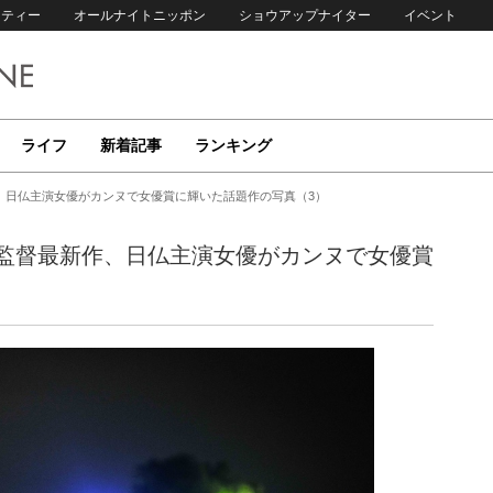
リティー
オールナイトニッポン
ショウアップナイター
イベント
ライフ
新着記事
ランキング
、日仏主演女優がカンヌで女優賞に輝いた話題作の写真（3）
監督最新作、日仏主演女優がカンヌで女優賞