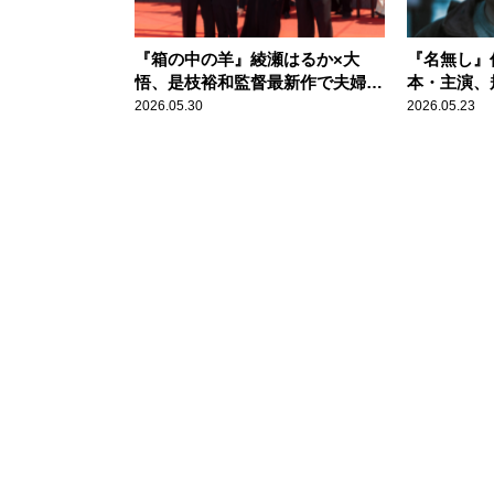
『箱の中の羊』綾瀬はるか×大
『名無し』
悟、是枝裕和監督最新作で夫婦役
本・主演、
を熱演
オレンス
2026.05.30
2026.05.23