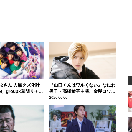
松さん 人類クズ化計
『山口くんはワルくない』なにわ
Aぇ! group×草間リチャ
男子・高橋恭平主演、金髪コワモ
西村拓哉、笑撃の実写
テギャップ男子に沼る人が続出！
2026.06.06
！