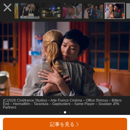
(C)2026 Cinéfrance Studios – Arte France Cinéma – Office Shirous – Bitters
End – Heimatfilm – Tarantula – Gapbusters – Same Player – Soudain JPN
Partners
記事を見る