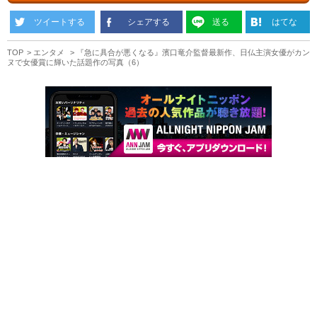
ツイートする
シェアする
送る
はてな
TOP
エンタメ
『急に具合が悪くなる』濱口竜介監督最新作、日仏主演女優がカン
ヌで女優賞に輝いた話題作の写真（6）