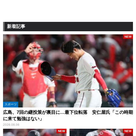
新着記事
NEW
スポーツ
広島、7回の継投策が裏目に…最下位転落 安仁屋氏「この時期
に来て勉強はない」
2026.08.06
NEW
NEW