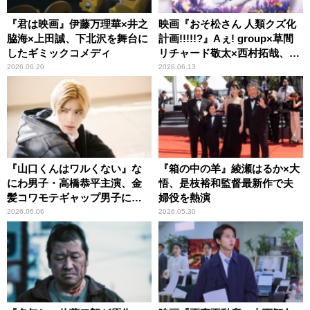
『君は映画』伊藤万理華×井之
映画『おそ松さん 人類クズ化
脇海×上田誠、下北沢を舞台に
計画!!!!!?』Aぇ! group×草間
したギミックコメディ
リチャード敬太×西村拓哉、笑
撃の実写映画第2弾！
2026.06.20
2026.06.13
『山口くんはワルくない』な
『箱の中の羊』綾瀬はるか×大
にわ男子・高橋恭平主演、金
悟、是枝裕和監督最新作で夫
髪コワモテギャップ男子に沼
婦役を熱演
る人が続出！
2026.06.06
2026.05.30