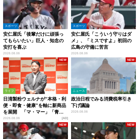
スポーツ
スポーツ
安仁屋氏「後輩だけに頑張っ
安仁屋氏「こういう守りはダ
てもらいたい」巨人・知念の
メ」、「ミスですよ」初回の
安打を喜ぶ
広島の守備に苦言
2026.08.06
2026.08.06
NEW
NEW
ライフ
ニュース
日清製粉ウェルナが“本格・利
政治日程でみる消費税率引き
便・即食・健康”を軸に新商品
下げ議論
を展開 「マ・マー」「青の
2026.08.06
洞窟」ブランドを強化
2026.08.06
AD
NEW
NEW