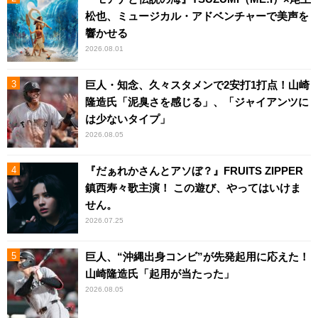
松也、ミュージカル・アドベンチャーで美声を
響かせる
2026.08.01
巨人・知念、久々スタメンで2安打1打点！山崎
隆造氏「泥臭さを感じる」、「ジャイアンツに
は少ないタイプ」
2026.08.05
『だぁれかさんとアソぼ？』FRUITS ZIPPER
鎮西寿々歌主演！ この遊び、やってはいけま
せん。
2026.07.25
巨人、“沖縄出身コンビ”が先発起用に応えた！
山崎隆造氏「起用が当たった」
2026.08.05