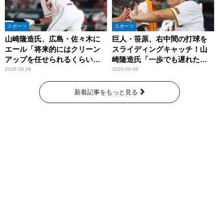
スポーツ
スポーツ
山崎隆造氏、広島・佐々木に
巨人・笹原、右中間の打球を
エール「将来的にはクリーン
スライディングキャッチ！山
アップを任せられるくらいま
崎隆造氏「一歩でも遅れた
では成長して」
ら…」
2026.08.06
2026.08.06
新着記事をもっと見る