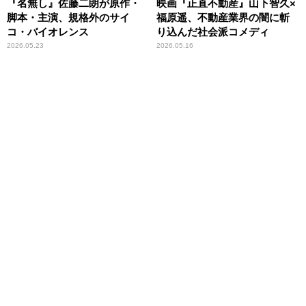
『名無し』佐藤二朗が原作・
映画『正直不動産』山下智久×
脚本・主演、規格外のサイ
福原遥、不動産業界の闇に斬
コ・バイオレンス
り込んだ社会派コメディ
2026.05.23
2026.05.16