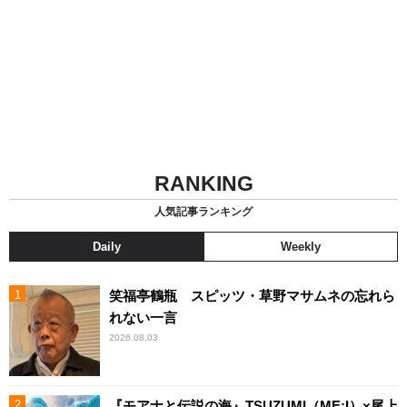
RANKING
人気記事ランキング
Daily
Weekly
笑福亭鶴瓶 スピッツ・草野マサムネの忘れら
れない一言
2026.08.03
『モアナと伝説の海』TSUZUMI（ME:I）×尾上