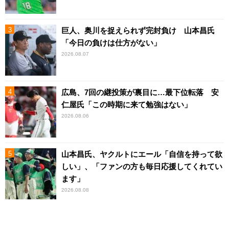
巨人、奥川を捉えられず完封負け 山本昌氏
「今日の負けは仕方がない」
2026.08.07
広島、7回の継投策が裏目に…最下位転落 安
仁屋氏「この時期に来て勉強はない」
2026.08.06
山本昌氏、ヤクルトにエール「自信を持って欲
しい」、「ファンの方も毎日応援してくれてい
ます」
2026.08.08