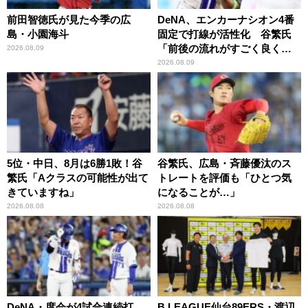
前田智徳氏が見た今季の広
DeNA、エンカーナシオン4番
島・小園海斗
固定で打線が活性化 谷繁氏
「前後の流れがすごく良くな
2026.08.09
りましたね」
2026.08.09
5位・中日、8月は6勝1敗！谷
谷繁氏、広島・斉藤優汰のス
繁氏「Aクラスの可能性が出て
トレートを評価も「ひとつ気
きていますね」
になることが…」
2026.08.08
2026.08.08
DeNA・度会が4試合連続打
B.LEAGUE仙台89ERS・渡辺