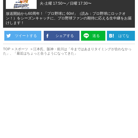
火-土曜 17:50〜／日曜 17:30〜
放送開始から60周年！「プロ野球に 60n!」（読み：プロ野球にロックオ
ン！）をシーズンキャッチに、プロ野球ファンの期待に応える生中継をお届
けします！
ツイートする
シェアする
送る
はてな
TOP
スポーツ
江本氏、阪神・前川は「今まではあまりタイミングが合わなかっ
た」、「最近はちょっと合うようになってきた」