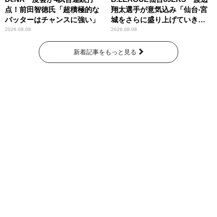
点！前田智徳氏「超積極的な
翔太選手が意気込み「仙台‧宮
バッターはチャンスに強い」
城をさらに盛り上げていきた
いです」
2026.08.08
2026.08.08
新着記事をもっと見る