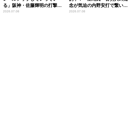
る」阪神・佐藤輝明の打撃力
念が気迫の内野安打で繋い
を絶賛
で、ベテランが決め切った」
2026.07.08
2026.07.08