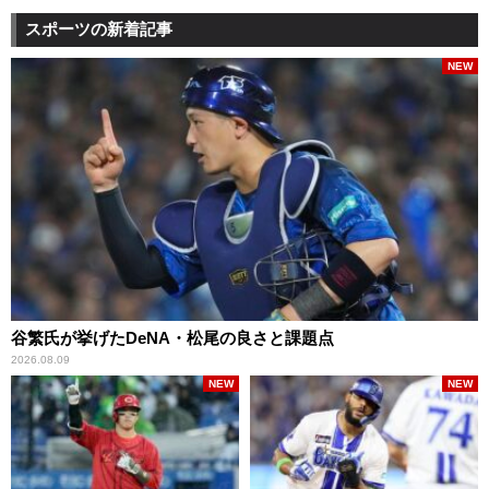
スポーツの新着記事
NEW
谷繁氏が挙げたDeNA・松尾の良さと課題点
2026.08.09
NEW
NEW