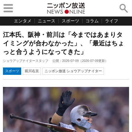
エンタメ
ニュース
スポーツ
コラム
ライフ
江本氏、阪神・前川は「今まではあまりタ
イミングが合わなかった」、「最近はちょ
っと合うようになってきた」
ショウアップナイタースタッフ
公開：
2026-07-09
（
2026-07-09
更新）
スポーツ
前川右京
ニッポン放送 ショウアップナイター