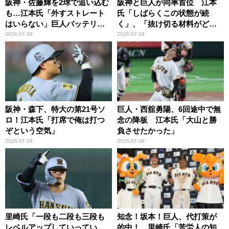
阪神・佐藤輝を2球で追い込む
阪神と巨人が同率首位 江本
も…江本氏「外すストレート
氏「しばらくこの状態が続
はいらない」巨人バッテリー
く」、「抜け切る材料がどっ
に苦言
ちも今ひとつ」
2026.07.09
2026.07.08
阪神・森下、特大の第21号ソ
巨人・西舘勇陽、6回途中で無
ロ！江本氏「打席で俺は打つ
念の降板 江本氏「大山と勝
ぞという空気」
負させたかった」
2026.07.08
2026.07.08
里崎氏「一段も二段も三段も
知念！坂本！巨人、代打策が
レベルアップしていってい
的中！ 里崎氏「苦労人の知