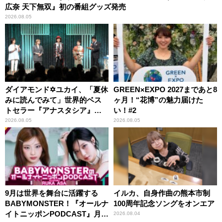
広奈 天下無双』初の番組グッズ発売
2026.08.05
ダイアモンド✡ユカイ、「夏休
GREEN×EXPO 2027まであと8
みに読んでみて」世界的ベス
ヶ月！“花博”の魅力届けた
トセラー『アナスタシア』を
い！#2
紹介
2026.08.05
2026.08.05
9月は世界を舞台に活躍する
イルカ、自身作曲の熊本市制
BABYMONSTER！『オールナ
100周年記念ソングをオンエア
イトニッポンPODCAST』月替
2026.08.04