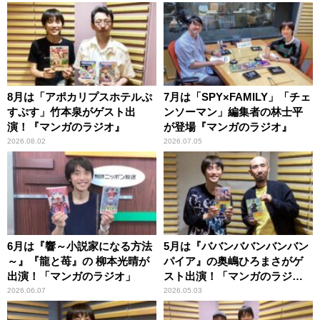
8月は「アポカリプスホテルぷ
7月は「SPY×FAMILY」「チェ
すぷす」竹本泉がゲスト出
ンソーマン」編集者の林士平
演！『マンガのラジオ』
が登場『マンガのラジオ』
2026.08.02
2026.07.05
6月は『響～小説家になる方法
5月は『ババンババンバンバン
～』『龍と苺』の 柳本光晴が
パイア』の奥嶋ひろまさがゲ
出演！「マンガのラジオ」
スト出演！「マンガのラジ
オ」
2026.06.07
2026.05.03