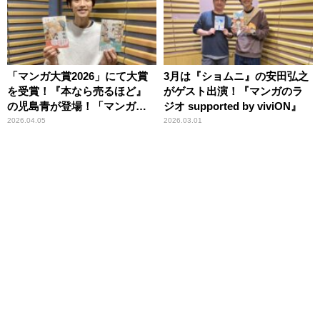
「マンガ大賞2026」にて大賞
3月は『ショムニ』の安田弘之
を受賞！『本なら売るほど』
がゲスト出演！『マンガのラ
の児島青が登場！「マンガの
ジオ supported by viviON』
ラジオ」
2026.04.05
2026.03.01