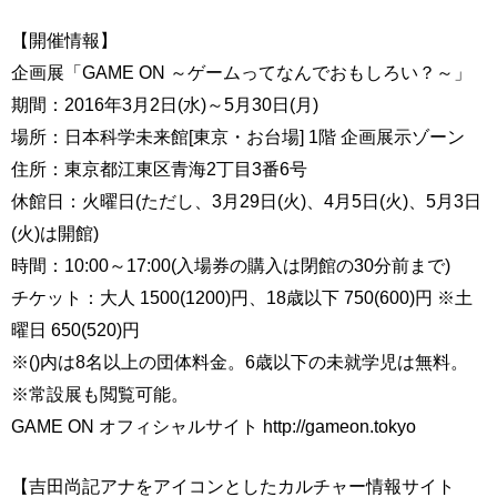
【開催情報】
企画展「GAME ON ～ゲームってなんでおもしろい？～」
期間：2016年3月2日(水)～5月30日(月)
場所：日本科学未来館[東京・お台場] 1階 企画展示ゾーン
住所：東京都江東区青海2丁目3番6号
休館日：火曜日(ただし、3月29日(火)、4月5日(火)、5月3日
(火)は開館)
時間：10:00～17:00(入場券の購入は閉館の30分前まで)
チケット：大人 1500(1200)円、18歳以下 750(600)円 ※土
曜日 650(520)円
※()内は8名以上の団体料金。6歳以下の未就学児は無料。
※常設展も閲覧可能。
GAME ON オフィシャルサイト http://gameon.tokyo
【吉田尚記アナをアイコンとしたカルチャー情報サイト