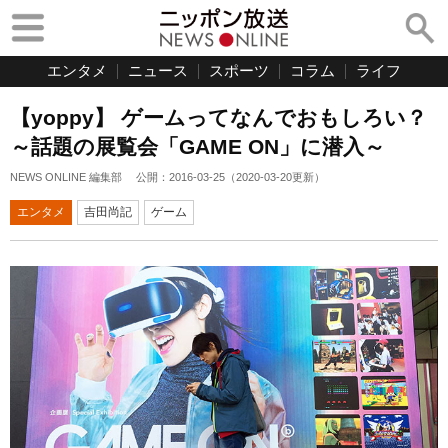
エンタメ
ニュース
スポーツ
コラム
ライフ
【yoppy】 ゲームってなんでおもしろい？
～話題の展覧会「GAME ON」に潜入～
NEWS ONLINE 編集部
公開：
2016-03-25
（
2020-03-20
更新）
エンタメ
吉田尚記
ゲーム