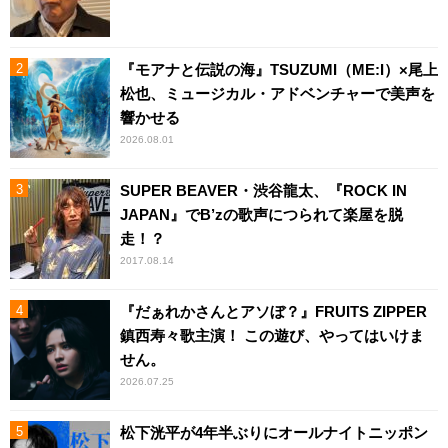
『モアナと伝説の海』TSUZUMI（ME:I）×尾上
松也、ミュージカル・アドベンチャーで美声を
響かせる
2026.08.01
SUPER BEAVER・渋谷龍太、『ROCK IN
JAPAN』でB’zの歌声につられて楽屋を脱
走！？
2017.08.14
『だぁれかさんとアソぼ？』FRUITS ZIPPER
鎮西寿々歌主演！ この遊び、やってはいけま
せん。
2026.07.25
松下洸平が4年半ぶりにオールナイトニッポン