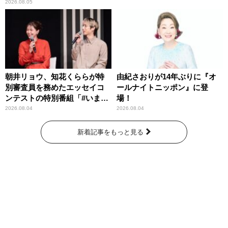
わりパーソナリティ
2026.08.05
朝井リョウ、知花くららが特
由紀さおりが14年ぶりに『オ
別審査員を務めたエッセイコ
ールナイトニッポン』に登
ンテストの特別番組「#いまあ
場！
なたに伝えたいこと」
2026.08.04
2026.08.04
新着記事をもっと見る