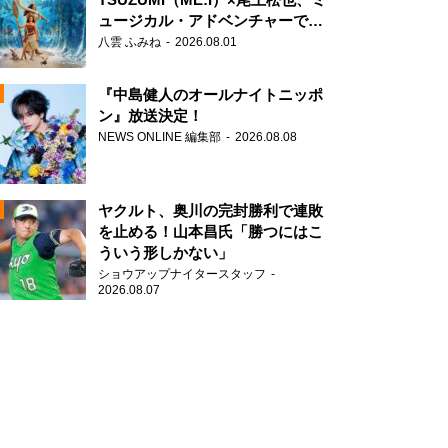
ュージカル・アドベンチャーで美
声を響かせる
八雲 ふみね
2026.08.01
『中島健人のオールナイトニッポ
ン』放送決定！
NEWS ONLINE 編集部
2026.08.08
N
AD
ヤクルト、奥川の完封勝利で連敗
を止める！山本昌氏「勝つにはこ
ういう形しかない」
ショウアップナイタースタッフ
N
2026.08.07