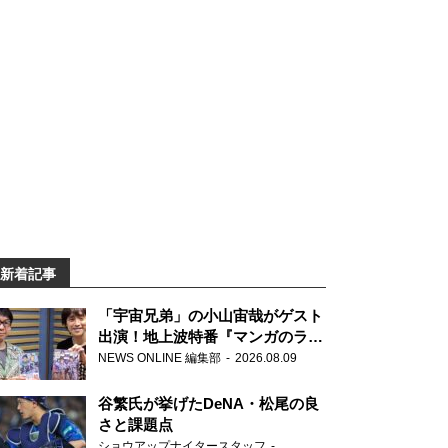
新着記事
「宇宙兄弟」の小山宙哉がゲスト
出演！地上波特番『マンガのラジ
オ 宇宙兄弟スペシャル 』
NEWS ONLINE 編集部
2026.08.09
谷繁氏が挙げたDeNA・松尾の良
さと課題点
ショウアップナイタースタッフ