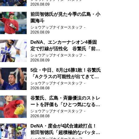
2026.08.09
前田智徳氏が見た今季の広島・小
園海斗
ショウアップナイタースタッフ
2026.08.09
DeNA、エンカーナシオン4番固
定で打線が活性化 谷繁氏「前後
の流れがすごく良くなりました
ショウアップナイタースタッフ
2026.08.09
ね」
5位・中日、8月は6勝1敗！谷繁氏
「Aクラスの可能性が出てきてい
ますね」
ショウアップナイタースタッフ
2026.08.08
谷繁氏、広島・斉藤優汰のストレ
ートを評価も「ひとつ気になるこ
とが…」
ショウアップナイタースタッフ
2026.08.08
DeNA・度会が4試合連続打点！
前田智徳氏「超積極的なバッター
はチャンスに強い」