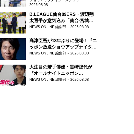
ショウアップナイタースタッフ
2026.08.08
B.LEAGUE仙台89ERS・渡辺翔
太選手が意気込み「仙台‧宮城を
さらに盛り上げていきたいです」
NEWS ONLINE 編集部
2026.08.08
髙津臣吾が13年ぶりに登場！『ニ
ッポン放送ショウアップナイタ
ー』
NEWS ONLINE 編集部
2026.08.08
大注目の若手俳優・黒崎煌代が
『オールナイトニッポン
0(ZERO)』に初登場「今からとて
NEWS ONLINE 編集部
2026.08.08
もワクワクしております！」