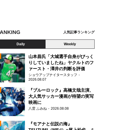
ANKING
人気記事ランキング
Daily
Weekly
山本昌氏「大城選手自身がびっく
りしていましたね」ヤクルトのフ
ァースト・澤井の判断を評価
N
ショウアップナイタースタッフ
2026.08.07
『ブルーロック』高橋文哉主演、
大人気サッカー漫画が待望の実写
映画に
八雲 ふみね
2026.08.08
『モアナと伝説の海』
TSUZUMI（ME:I）×尾上松也、ミ