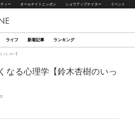
リティー
オールナイトニッポン
ショウアップナイター
イベント
ライフ
新着記事
ランキング
らっしゃい】
くなる心理学【鈴木杏樹のいっ
22