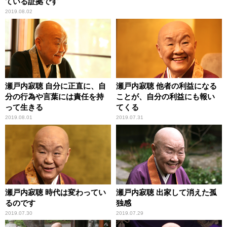
ている証拠です
2019.08.02
瀬戸内寂聴 自分に正直に、自
瀬戸内寂聴 他者の利益になる
分の行為や言葉には責任を持
ことが、自分の利益にも報い
って生きる
てくる
2019.08.01
2019.07.31
瀬戸内寂聴 時代は変わってい
瀬戸内寂聴 出家して消えた孤
るのです
独感
2019.07.30
2019.07.29