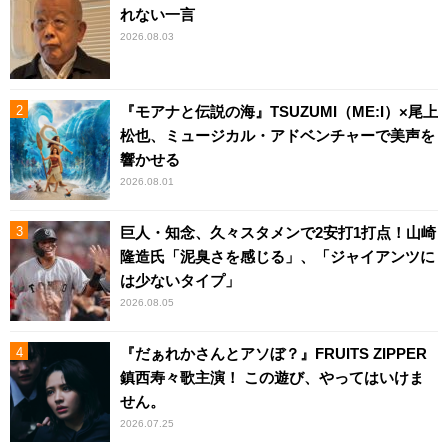
れない一言
2026.08.03
『モアナと伝説の海』TSUZUMI（ME:I）×尾上
松也、ミュージカル・アドベンチャーで美声を
響かせる
2026.08.01
巨人・知念、久々スタメンで2安打1打点！山崎
隆造氏「泥臭さを感じる」、「ジャイアンツに
は少ないタイプ」
2026.08.05
『だぁれかさんとアソぼ？』FRUITS ZIPPER
鎮西寿々歌主演！ この遊び、やってはいけま
せん。
2026.07.25