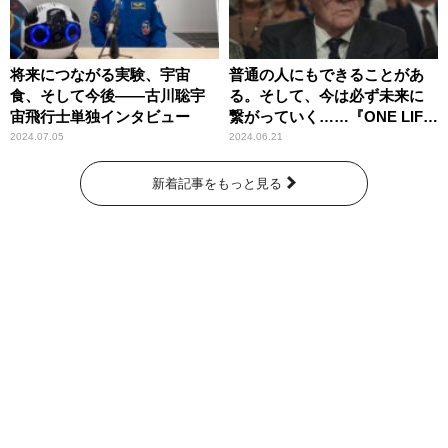
将来につながる実験、宇宙
普通の人にもできることがあ
食、そして今後――古川聡宇
る。そして、今は必ず未来に
宙飛行士単独インタビュー
繋がっていく……『ONE LIFE
奇跡が繋いだ6000の命』
2024.07.05
2024.06.21
新着記事をもっと見る