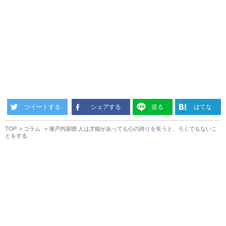
ツイートする
シェアする
送る
はてな
TOP
コラム
瀬戸内寂聴 人は才能があっても心の誇りを失うと、ろくでもないこ
とをする