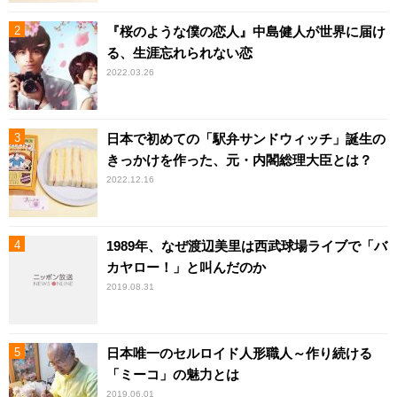
『桜のような僕の恋人』中島健人が世界に届け
る、生涯忘れられない恋
2022.03.26
日本で初めての「駅弁サンドウィッチ」誕生の
きっかけを作った、元・内閣総理大臣とは？
2022.12.16
1989年、なぜ渡辺美里は西武球場ライブで「バ
カヤロー！」と叫んだのか
2019.08.31
日本唯一のセルロイド人形職人～作り続ける
「ミーコ」の魅力とは
2019.06.01