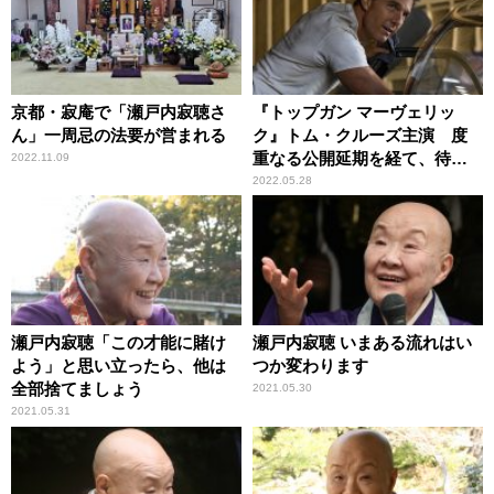
京都・寂庵で「瀬戸内寂聴さ
『トップガン マーヴェリッ
ん」一周忌の法要が営まれる
ク』トム・クルーズ主演 度
重なる公開延期を経て、待望
2022.11.09
のスクリーンへ
2022.05.28
瀬戸内寂聴「この才能に賭け
瀬戸内寂聴 いまある流れはい
よう」と思い立ったら、他は
つか変わります
全部捨てましょう
2021.05.30
2021.05.31