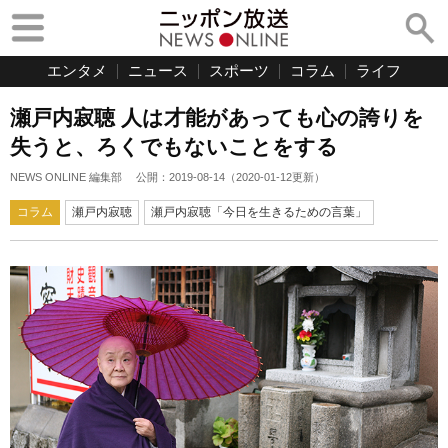
エンタメ
ニュース
スポーツ
コラム
ライフ
瀬戸内寂聴 人は才能があっても心の誇りを
失うと、ろくでもないことをする
NEWS ONLINE 編集部
公開：
2019-08-14
（
2020-01-12
更新）
コラム
瀬戸内寂聴
瀬戸内寂聴「今日を生きるための言葉」