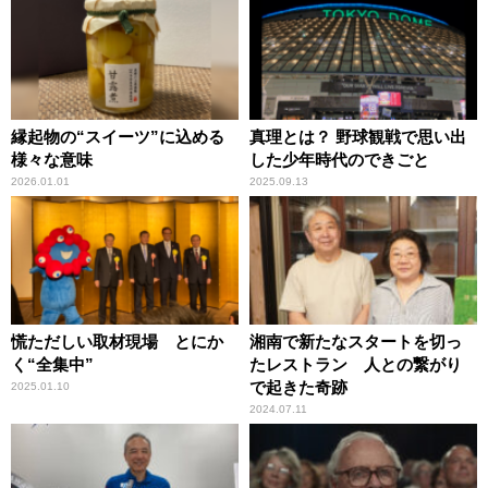
縁起物の“スイーツ”に込める
真理とは？ 野球観戦で思い出
様々な意味
した少年時代のできごと
2026.01.01
2025.09.13
慌ただしい取材現場 とにか
湘南で新たなスタートを切っ
く“全集中”
たレストラン 人との繋がり
で起きた奇跡
2025.01.10
2024.07.11