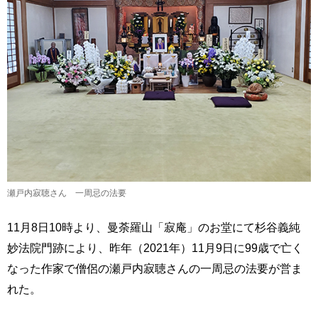
瀬戸内寂聴さん 一周忌の法要
11月8日10時より、曼荼羅山「寂庵」のお堂にて杉谷義純
妙法院門跡により、昨年（2021年）11月9日に99歳で亡く
なった作家で僧侶の瀬戸内寂聴さんの一周忌の法要が営ま
れた。