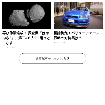
再び偉業達成！ 探査機「はや
極論御免！バリューチェーン
ぶさ2」、第二の“人生”粛々と
戦略の対抗馬は？
こなす
2026.07.02
2026.07.07
新着記事をもっと見る