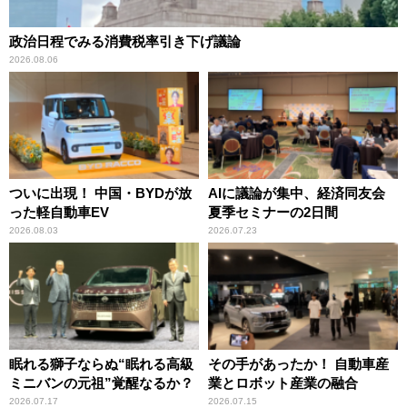
政治日程でみる消費税率引き下げ議論
2026.08.06
ついに出現！ 中国・BYDが放
AIに議論が集中、経済同友会
った軽自動車EV
夏季セミナーの2日間
2026.08.03
2026.07.23
眠れる獅子ならぬ“眠れる高級
その手があったか！ 自動車産
ミニバンの元祖”覚醒なるか？
業とロボット産業の融合
2026.07.17
2026.07.15