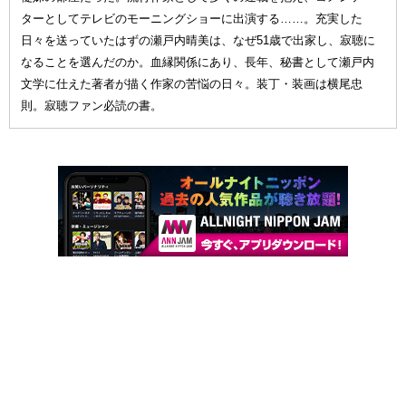
ターとしてテレビのモーニングショーに出演する……。充実した
日々を送っていたはずの瀬戸内晴美は、なぜ51歳で出家し、寂聴に
なることを選んだのか。血縁関係にあり、長年、秘書として瀬戸内
文学に仕えた著者が描く作家の苦悩の日々。装丁・装画は横尾忠
則。寂聴ファン必読の書。