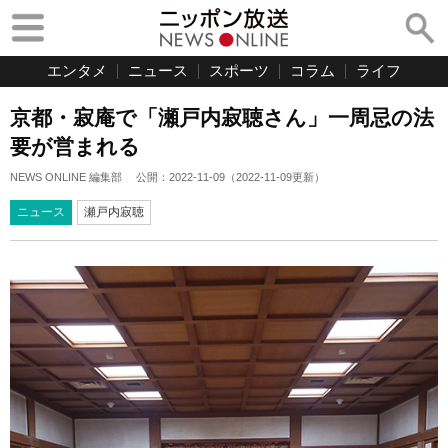
エンタメ
ニュース
スポーツ
コラム
ライフ
京都・寂庵で「瀬戸内寂聴さん」一周忌の法
要が営まれる
NEWS ONLINE 編集部
公開：
2022-11-09
（
2022-11-09
更新）
ニュース
瀬戸内寂聴