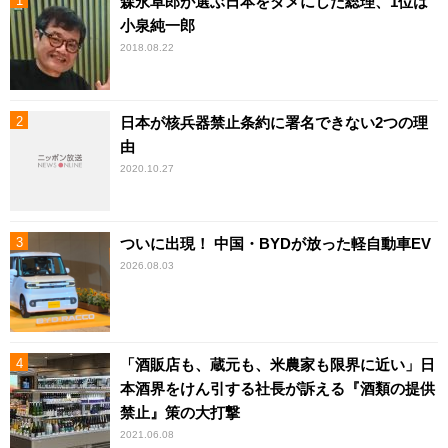
森永卓郎が選ぶ日本をダメにした総理、1位は
小泉純一郎
2018.08.22
日本が核兵器禁止条約に署名できない2つの理
由
2020.10.27
ついに出現！ 中国・BYDが放った軽自動車EV
2026.08.03
「酒販店も、蔵元も、米農家も限界に近い」日
本酒界をけん引する社長が訴える『酒類の提供
禁止』策の大打撃
2021.06.08