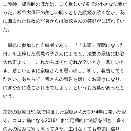
ご導師、脇導師のほかは、ごく近しい7名での小さな法要だ
った。杉谷大僧正の美しい朗々とした読経が続くなか、花
に囲まれた数枚の写真からは寂聴さんの笑顔がこぼれてい
た。
一周忌に参加した血縁者であり、『「出家」寂聴になった
日』を上梓した長尾玲子さんによると、法要の最後に杉谷
大僧正より、「これからはそれぞれが辛いとき、悲しいと
き、嬉しいときに寂聴さんを思い出し、祈り、報告してく
ださい。あちらで、皆さんの報告を嬉しくお聞きになり、
にぎやかに過ごされるでしょう」というお言葉があったと
いう。
京都の寂庵は51歳で得度した寂聴さんが1974年に開いた尼
寺。コロナ禍になる2019年まで定期的に法話を開き、多く
の人の悩みに寄り添ってきた。主はなくても季節は巡り、