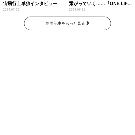
宙飛行士単独インタビュー
繋がっていく……『ONE LIFE
奇跡が繋いだ6000の命』
2024.07.05
2024.06.21
新着記事をもっと見る