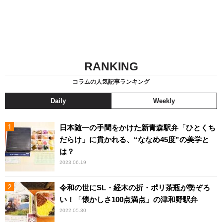
RANKING
コラムの人気記事ランキング
Daily
Weekly
日本随一の手間をかけた新青森駅弁「ひとくち
だらけ」に貫かれる、“ななめ45度”の美学と
は？
2023.06.19
令和の世にSL・経木の折・ポリ茶瓶が勢ぞろ
い！「懐かしさ100点満点」の津和野駅弁
2022.05.30