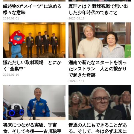
縁起物の“スイーツ”に込める
真理とは？ 野球観戦で思い出
様々な意味
した少年時代のできごと
2026.01.01
2025.09.13
慌ただしい取材現場 とにか
湘南で新たなスタートを切っ
く“全集中”
たレストラン 人との繋がり
で起きた奇跡
2025.01.10
2024.07.11
将来につながる実験、宇宙
普通の人にもできることがあ
食、そして今後――古川聡宇
る。そして、今は必ず未来に