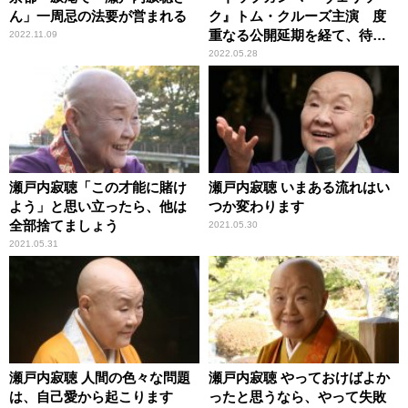
ん」一周忌の法要が営まれる
ク』トム・クルーズ主演 度
重なる公開延期を経て、待望
2022.11.09
のスクリーンへ
2022.05.28
瀬戸内寂聴「この才能に賭け
瀬戸内寂聴 いまある流れはい
よう」と思い立ったら、他は
つか変わります
全部捨てましょう
2021.05.30
2021.05.31
瀬戸内寂聴 人間の色々な問題
瀬戸内寂聴 やっておけばよか
は、自己愛から起こります
ったと思うなら、やって失敗