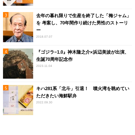
去年の暮れ限りで生産を終了した「梅ジャム」
を 考案し、70年間作り続けた男性のストーリ
ー
2018.07.07
『ゴジラ−1.0』神木隆之介×浜辺美波が出演、
生誕70周年記念作
2023.11.04
キハ281系「北斗」引退！ 噴火湾を眺めてい
ただきたい海鮮駅弁
2022.09.30