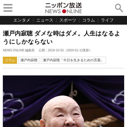
エンタメ
ニュース
スポーツ
コラム
ライフ
瀬戸内寂聴 ダメな時はダメ。人生はなるよ
うにしかならない
NEWS ONLINE 編集部
公開：
2019-10-02
（
2020-01-12
更新）
コラム
瀬戸内寂聴
瀬戸内寂聴「今日を生きるための言葉」