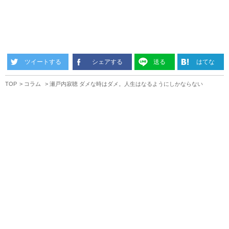
ツイートする
シェアする
送る
はてな
TOP
コラム
瀬戸内寂聴 ダメな時はダメ。人生はなるようにしかならない