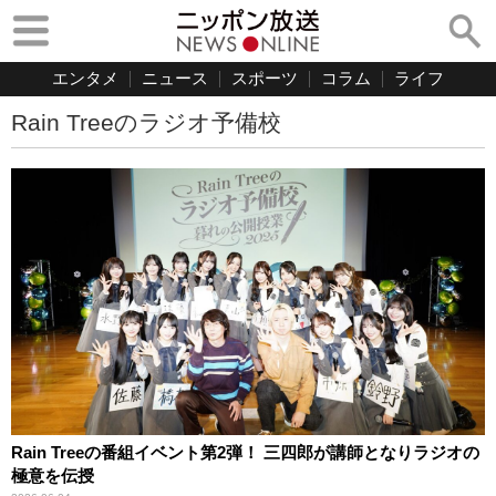
エンタメ
ニュース
スポーツ
コラム
ライフ
Rain Treeのラジオ予備校
Rain Treeの番組イベント第2弾！ 三四郎が講師となりラジオの
極意を伝授