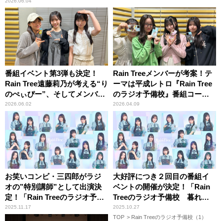
2026.06.04
番組イベント第3弾も決定！
Rain Treeメンバーが考案！テ
Rain Tree遠藤莉乃が考える“り
ーマは平成レトロ『Rain Tree
のぺぃぴー”、そしてメンバ
のラジオ予備校』番組コーナ
ー“ぺぃぴー化”とは？
ー発のスマホケース！
2026.06.02
2026.04.09
お笑いコンビ・三四郎がラジ
大好評につき２回目の番組イ
オの”特別講師”として出演決
ベントの開催が決定！「Rain
定！「Rain Treeのラジオ予備
Treeのラジオ予備校 暮れの
校 暮れの公開授業2025」
公開授業2025」
2025.11.17
2025.10.27
TOP
Rain Treeのラジオ予備校（1）