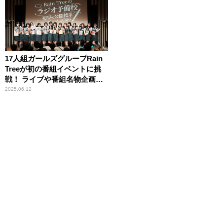
17人組ガールズグループRain
Treeが初の番組イベントに挑
戦！ ライブや番組名物企画で
リスナー130人と大盛り上が
2025.06.12
り！