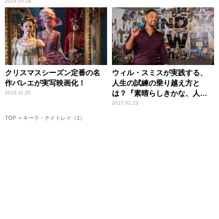
2019.05.18
クリスマスシーズン定番の名
ウィル・スミスが実践する、
作バレエが実写映画化！
人生の試練の乗り越え方と
は？『素晴らしきかな、人
2018.11.25
生』【しゃベルシネマ by 八雲
2017.02.23
ふみね・第158回】
TOP
キーラ・ナイトレイ（1）