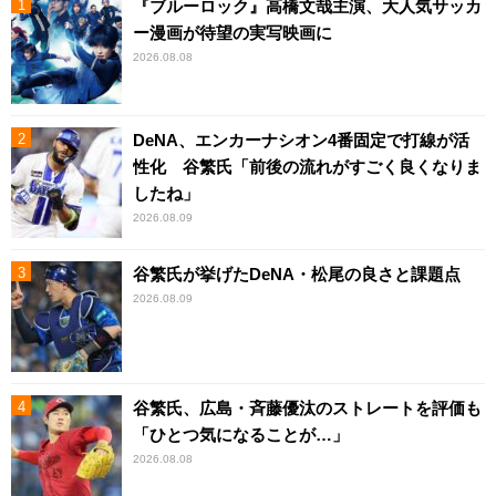
『ブルーロック』高橋文哉主演、大人気サッカ
ー漫画が待望の実写映画に
2026.08.08
DeNA、エンカーナシオン4番固定で打線が活
性化 谷繁氏「前後の流れがすごく良くなりま
したね」
2026.08.09
谷繁氏が挙げたDeNA・松尾の良さと課題点
2026.08.09
谷繁氏、広島・斉藤優汰のストレートを評価も
「ひとつ気になることが…」
2026.08.08