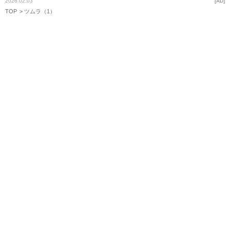
2026.02.03
AD
TOP
ツムラ（1）