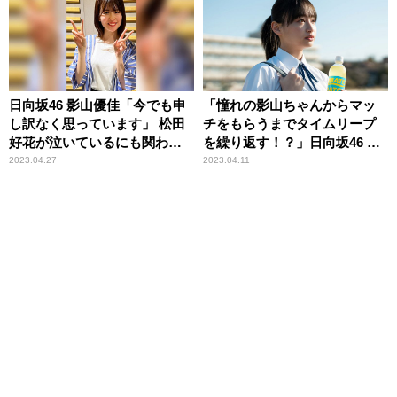
と、にぎやかに終える
日向坂46 影山優佳「今でも申
「憧れの影山ちゃんからマッ
し訳なく思っています」 松田
チをもらうまでタイムリープ
好花が泣いているにも関わら
を繰り返す！？」日向坂46 影
ず聞いてしまった“質問”
山優佳、ビタミン炭酸飲料
2023.04.27
2023.04.11
『マッチ』新キャラクター
に！