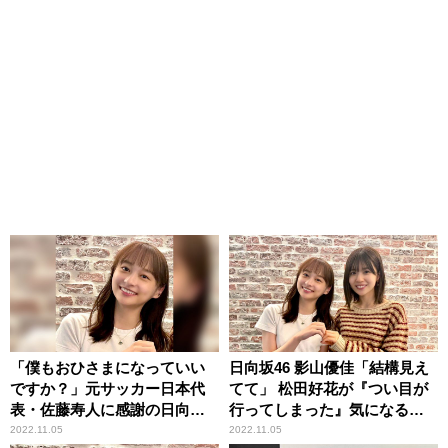
「僕もおひさまになっていい
日向坂46 影山優佳「結構見え
ですか？」元サッカー日本代
てて」 松田好花が『つい目が
表・佐藤寿人に感謝の日向坂
行ってしまった』気になる衣
46 影山優佳
装
2022.11.05
2022.11.05