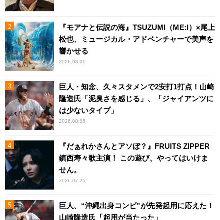
『モアナと伝説の海』TSUZUMI（ME:I）×尾上
松也、ミュージカル・アドベンチャーで美声を
響かせる
2026.08.01
巨人・知念、久々スタメンで2安打1打点！山崎
隆造氏「泥臭さを感じる」、「ジャイアンツに
は少ないタイプ」
2026.08.05
『だぁれかさんとアソぼ？』FRUITS ZIPPER
鎮西寿々歌主演！ この遊び、やってはいけま
せん。
2026.07.25
巨人、“沖縄出身コンビ”が先発起用に応えた！
山崎隆造氏「起用が当たった」