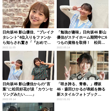
日向坂46 影山優佳、“ブレイク
「勉強が趣味」日向坂46 影山
タレント”4位入りをファンか
優佳がステイホーム期間中に6
ら知らされ驚き「『おめでと
つもの資格を取得！ 松田好
う』っていっぱい来たの」
花も仰天
2022.11.05
2022.05.14
日向坂46 影山優佳からの“言
「咲き誇る、青春。」櫻坂
葉”に松田好花が涙「カウンセ
46・森田ひかるが表紙を飾る
リングみたい……」
新スタイルフォトブック
『20±SWEET 2022
2022.05.14
2022.01.01
JANUARY』発売