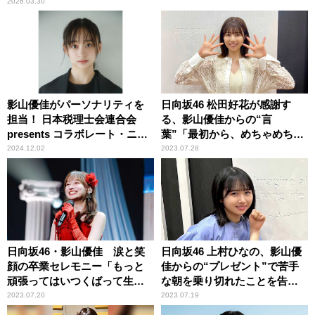
2026.03.30
影山優佳がパーソナリティを
日向坂46 松田好花が感謝す
担当！ 日本税理士会連合会
る、影山優佳からの“言
presents コラボレート・ニッ
葉”「最初から、めちゃめちゃ
ポン『税理士のことを教えて
受け入れてくださって……」
2024.12.02
2023.07.28
Ato税！？』
日向坂46・影山優佳 涙と笑
日向坂46 上村ひなの、影山優
顔の卒業セレモニー「もっと
佳からの“プレゼント”で苦手
頑張ってはいつくばって生き
な朝を乗り切れたことを告白
ていきます！」 最後のステ
「もう毎朝すっきり」
2023.07.20
2023.07.19
ージは、クイズにラジオに歌