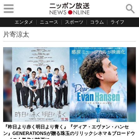
エンタメ
ニュース
スポーツ
コラム
ライフ
片寄涼太
『昨日より赤く明日より青く』『ディア・エヴァン・ハンセ
ン』GENERATIONSが贈る珠玉のリリックシネマ＆ブロードウ