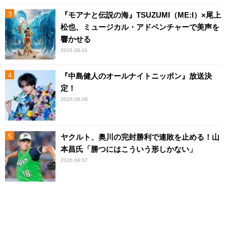
『モアナと伝説の海』TSUZUMI（ME:I）×尾上
松也、ミュージカル・アドベンチャーで美声を
響かせる
2026.08.01
『中島健人のオールナイトニッポン』放送決
定！
2026.08.08
ヤクルト、奥川の完封勝利で連敗を止める！山
本昌氏「勝つにはこういう形しかない」
2026.08.07