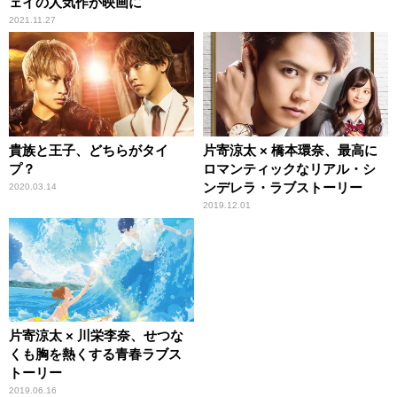
ェイの人気作が映画に
2021.11.27
貴族と王子、どちらがタイ
片寄涼太 × 橋本環奈、最高に
プ？
ロマンティックなリアル・シ
ンデレラ・ラブストーリー
2020.03.14
2019.12.01
片寄涼太 × 川栄李奈、せつな
くも胸を熱くする青春ラブス
トーリー
2019.06.16