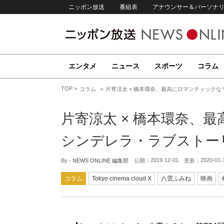
ニッポン放送
番組表
アナウンサー＆パーソナ
エンタメ
ニュース
スポーツ
コラム
TOP
コラム
片寄涼太 × 橋本環奈、最高にロマンティック
片寄涼太 × 橋本環奈、
シンデレラ・ラブストー
2019-12-01
2020-01-
By -
NEWS ONLINE 編集部
公開：
更新：
コラム
Tokyo cinema cloud X
八雲ふみね
映画