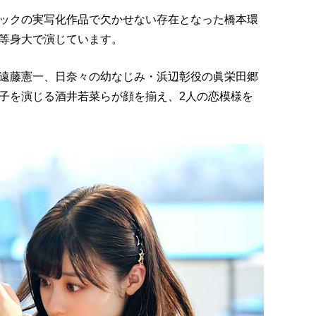
ックの実写化作品で欠かせない存在となった橋本環
等身大で演じています。
遠藤憲一、日奈々の幼なじみ・浜辺彰役の眞栄田郷
子を演じる酒井若菜らが顔を揃え、2人の恋模様を