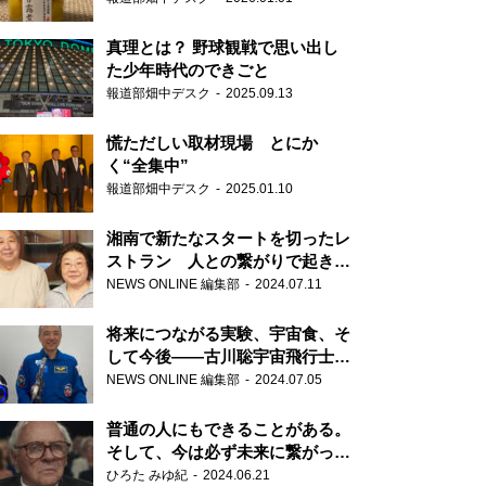
真理とは？ 野球観戦で思い出し
た少年時代のできごと
報道部畑中デスク
2025.09.13
慌ただしい取材現場 とにか
く“全集中”
報道部畑中デスク
2025.01.10
湘南で新たなスタートを切ったレ
ストラン 人との繋がりで起きた
奇跡
NEWS ONLINE 編集部
2024.07.11
将来につながる実験、宇宙食、そ
して今後――古川聡宇宙飛行士単
独インタビュー
NEWS ONLINE 編集部
2024.07.05
普通の人にもできることがある。
そして、今は必ず未来に繋がって
いく……『ONE LIFE 奇跡が繋い
ひろた みゆ紀
2024.06.21