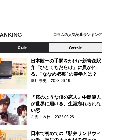
ANKING
コラムの人気記事ランキング
Daily
Weekly
日本随一の手間をかけた新青森駅
弁「ひとくちだらけ」に貫かれ
る、“ななめ45度”の美学とは？
望月 崇史
2023.06.19
『桜のような僕の恋人』中島健人
が世界に届ける、生涯忘れられな
い恋
八雲 ふみね
2022.03.26
N
日本で初めての「駅弁サンドウィ
ッチ」誕生のきっかけを作った、