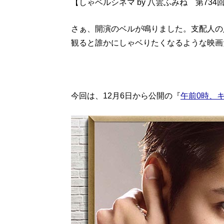
【しゃベルシネマ by 八雲ふみね 第734
さぁ、開演のベルが鳴りました。支配人の
観ると誰かにしゃベりたくなるような映画
今回は、12月6日から公開の『
午前0時、