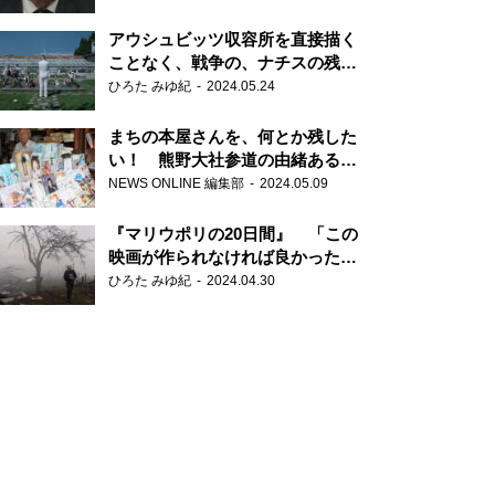
だ6000の命』
アウシュビッツ収容所を直接描く
ことなく、戦争の、ナチスの残虐
さが見える映画 『関心領域』
ひろた みゆ紀
2024.05.24
まちの本屋さんを、何とか残した
い！ 熊野大社参道の由緒ある書
店・三代目の強い思い
NEWS ONLINE 編集部
2024.05.09
『マリウポリの20日間』 「この
映画が作られなければ良かった」
と語る監督
ひろた みゆ紀
2024.04.30