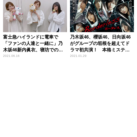
る
富士急ハイランドに電車で
乃木坂46、櫻坂46、日向坂46
「ファンの人達と一緒に」乃
がグループの垣根を超えてド
木坂46新内眞衣、寝坊での大
ラマ初共演！ 本格ミステリ
失敗談明かす
ードラマ「ボーダレス」3月よ
2021.06.16
2021.01.29
り配信