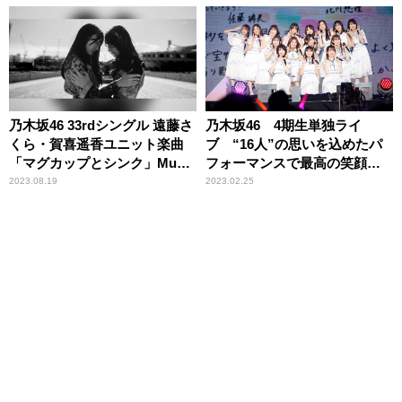
乃木坂46 33rdシングル 遠藤さ
乃木坂46 4期生単独ライ
くら・賀喜遥香ユニット楽曲
ブ “16人”の思いを込めたパ
「マグカップとシンク」Music
フォーマンスで最高の笑顔を
Video 公開
振りまく！
2023.08.19
2023.02.25