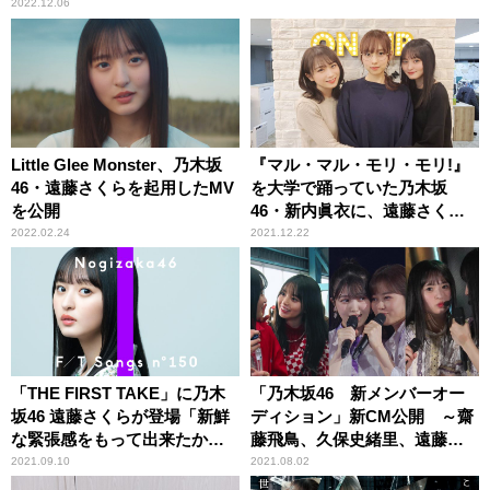
もびっくり
2022.12.06
Little Glee Monster、乃木坂
『マル・マル・モリ・モリ!』
46・遠藤さくらを起用したMV
を大学で踊っていた乃木坂
を公開
46・新内眞衣に、遠藤さくら
が爆笑
2022.02.24
2021.12.22
「THE FIRST TAKE」に乃木
「乃木坂46 新メンバーオー
坂46 遠藤さくらが登場「新鮮
ディション」新CM公開 ～齋
な緊張感をもって出来たかな
藤飛鳥、久保史緒里、遠藤さ
と思います」 坂道グループ
くらがグループ加入後の自身
2021.09.10
2021.08.02
から初出演！
の変化、進化をそれぞれが語