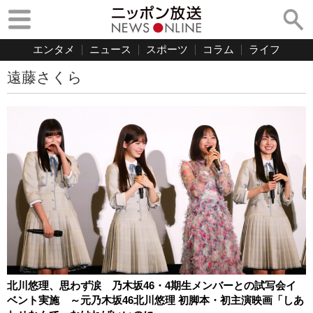
エンタメ
ニュース
スポーツ
コラム
ライフ
遠藤さくら
北川悠理、思わず涙 乃木坂46・4期生メンバーとの試写会イ
ベント実施 ～元乃木坂46北川悠理 初脚本・初主演映画「しあ