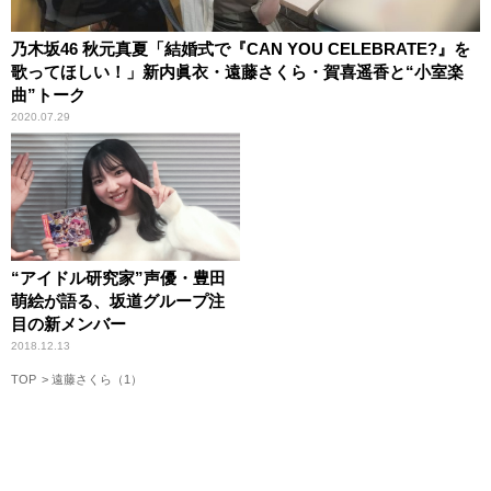
乃木坂46 秋元真夏「結婚式で『CAN YOU CELEBRATE?』を
歌ってほしい！」新内眞衣・遠藤さくら・賀喜遥香と“小室楽
曲”トーク
2020.07.29
“アイドル研究家”声優・豊田
萌絵が語る、坂道グループ注
目の新メンバー
2018.12.13
TOP
遠藤さくら（1）