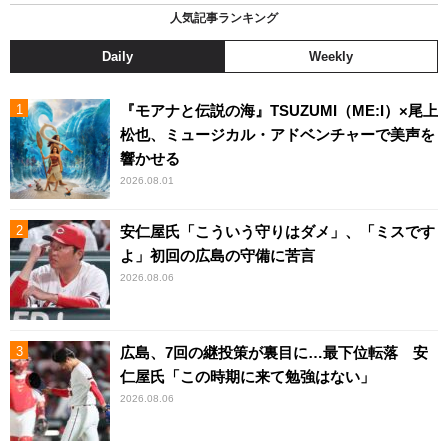
人気記事ランキング
Daily
Weekly
『モアナと伝説の海』TSUZUMI（ME:I）×尾上
松也、ミュージカル・アドベンチャーで美声を
響かせる
2026.08.01
安仁屋氏「こういう守りはダメ」、「ミスです
よ」初回の広島の守備に苦言
2026.08.06
広島、7回の継投策が裏目に…最下位転落 安
仁屋氏「この時期に来て勉強はない」
2026.08.06