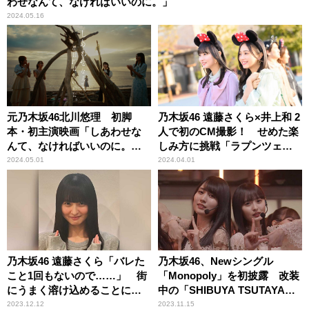
わせなんて、なければいいのに。」
2024.05.16
元乃木坂46北川悠理 初脚
乃木坂46 遠藤さくら×井上和 2
本・初主演映画「しあわせな
人で初のCM撮影！ せめた楽
んて、なければいいのに。」
しみ方に挑戦「ラプンツェ
Leminoで独占無料配信
ル」のように一歩踏み出す勇
2024.05.01
2024.04.01
気を持ち、素の表情で1日を大
満喫
乃木坂46 遠藤さくら「バレた
乃木坂46、Newシングル
こと1回もないので……」 街
「Monopoly」を初披露 改装
にうまく溶け込めることに久
中の「SHIBUYA TSUTAYA」
保史緒里・筒井あやめも驚き
をステージに
2023.12.12
2023.11.15