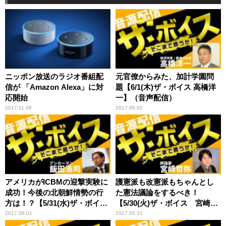
ニッポン放送のラジオ番組配
元官僚からみた、加計学園問
信が 「Amazon Alexa」に対
題【6/1(木)ザ・ボイス 高橋洋
応開始
一】（音声配信）
2017.11.08
2017.06.02
アメリカがICBMの迎撃実験に
護憲派も改憲派もちゃんとし
成功！今後の北朝鮮情勢の行
た憲法議論をするべき！
方は！？【5/31(水)ザ・ボイス
【5/30(火)ザ・ボイス 宮崎哲
モーリー・ロバートソン】
弥×井上達夫】（音声配信）
2017.06.01
2017.05.31
（音声配信）