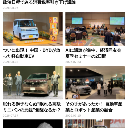
政治日程でみる消費税率引き下げ議論
2026.08.06
ついに出現！ 中国・BYDが放
AIに議論が集中、経済同友会
った軽自動車EV
夏季セミナーの2日間
2026.08.03
2026.07.23
眠れる獅子ならぬ“眠れる高級
その手があったか！ 自動車産
ミニバンの元祖”覚醒なるか？
業とロボット産業の融合
2026.07.17
2026.07.15