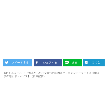
ツイートする
シェアする
送る
はてな
TOP
ニュース
「週末からの円安進行の原因は？」コメンテーター長谷川幸洋
【8/29(月)ザ・ボイス】（音声配信）