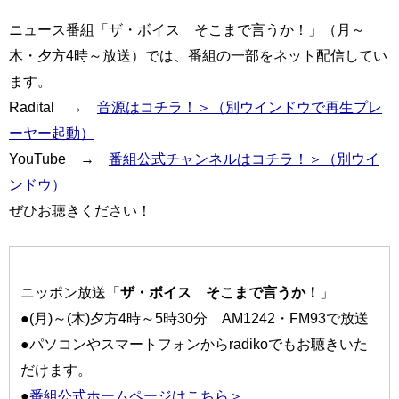
ニュース番組「ザ・ボイス そこまで言うか！」（月～
木・夕方4時～放送）では、番組の一部をネット配信してい
ます。
Radital →
音源はコチラ！＞（別ウインドウで再生プレ
ーヤー起動）
YouTube →
番組公式チャンネルはコチラ！＞（別ウイ
ンドウ）
ぜひお聴きください！
ニッポン放送「
ザ・ボイス そこまで言うか！
」
●(月)～(木)夕方4時～5時30分 AM1242・FM93で放送
●パソコンやスマートフォンからradikoでもお聴きいた
だけます。
●
番組公式ホームページはこちら＞