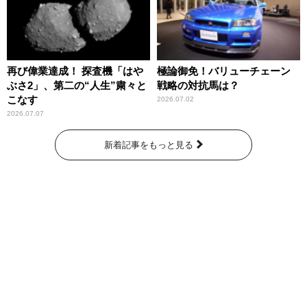
再び偉業達成！ 探査機「はや
極論御免！バリューチェーン
ぶさ2」、第二の“人生”粛々と
戦略の対抗馬は？
こなす
2026.07.02
2026.07.07
新着記事をもっと見る