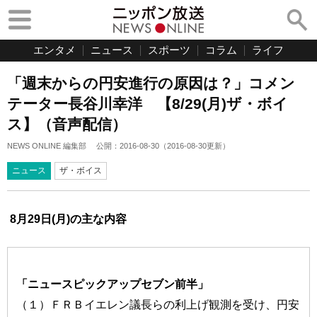
エンタメ
ニュース
スポーツ
コラム
ライフ
「週末からの円安進行の原因は？」コメン
テーター長谷川幸洋 【8/29(月)ザ・ボイ
ス】（音声配信）
NEWS ONLINE 編集部
公開：
2016-08-30
（
2016-08-30
更新）
ニュース
ザ・ボイス
8月29日(月)の主な内容
「ニュースピックアップセブン前半」
（１）ＦＲＢイエレン議長らの利上げ観測を受け、円安