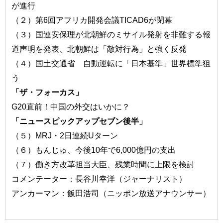
が進行
（２）第6回アフリカ開発会議TICAD6が閉幕
（３）国連安保理が北朝鮮のミサイル発射を非難する報
道声明を発表、北朝鮮は「敵対行為」と強く反発
（４）国土交通省 自動運転に「日本基準」世界標準狙
う
「ザ・フォーカス」
G20直前！中国の外交はいかに？
「ニュースピックアップセブン後半」
（５）MRJ・2日連続Uターン
（６）もんじゅ、今後10年で6,000億円の支出
（７）働き方改革担当大臣、残業時間に上限を検討
コメンテーター：長谷川幸洋（ジャーナリスト）
アンカーマン：飯田浩司（ニッポン放送アナウンサー）