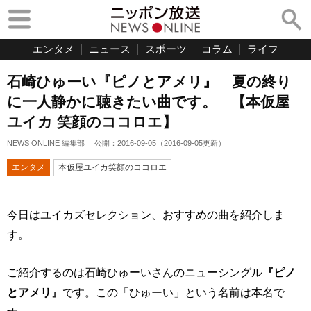
エンタメ
ニュース
スポーツ
コラム
ライフ
石崎ひゅーい『ピノとアメリ』 夏の終り
に一人静かに聴きたい曲です。 【本仮屋
ユイカ 笑顔のココロエ】
NEWS ONLINE 編集部
公開：
2016-09-05
（
2016-09-05
更新）
エンタメ
本仮屋ユイカ笑顔のココロエ
今日はユイカズセレクション、おすすめの曲を紹介しま
す。
ご紹介するのは石崎ひゅーいさんのニューシングル
『ピノ
とアメリ』
です。この「ひゅーい」という名前は本名で