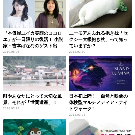
『本仮屋ユイカ笑顔のココロ
ユーモアあふれる抱き枕「セ
エ』が一日限りの復活！ 小説
クシー大根抱き枕」って知っ
家・吉本ばななのゲスト出演
ていますか？
が決定！
2019.08.06
2018.03.30
町やあなたにとって大切な風
日本初上陸！ 自然と映像の
景、それが「世間遺産」！
体験型マルチメディア・ナイ
トウォーク！
2018.03.29
2018.03.28