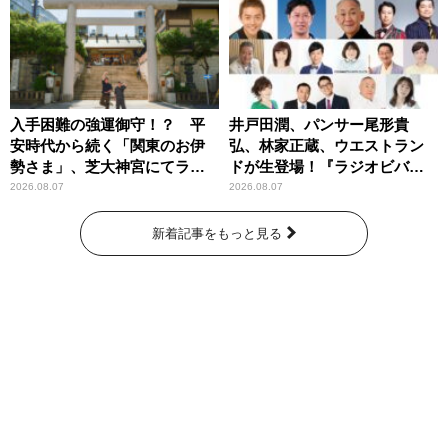
入手困難の強運御守！？ 平
井戸田潤、パンサー尾形貴
安時代から続く「関東のお伊
弘、林家正蔵、ウエストラン
勢さま」、芝大神宮にてラン
ドが生登場！『ラジオビバリ
パンプスが合格祈願！
ー昼ズ』
2026.08.07
2026.08.07
新着記事をもっと見る