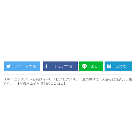
ツイートする
シェアする
送る
はてな
TOP
エンタメ
石崎ひゅーい『ピノとアメリ』 夏の終りに一人静かに聴きたい曲
です。 【本仮屋ユイカ 笑顔のココロエ】