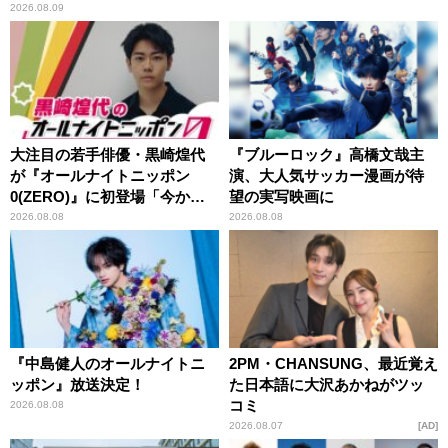
2026.08.09
大注目の若手俳優・黒崎煌代
『ブルーロック』高橋文哉主
が『オールナイトニッポン
演、大人気サッカー漫画が待
0(ZERO)』に初登場「今から
望の実写映画に
とてもワクワクしておりま
2026.08.08
2026.08.08
す！」
『中島健人のオールナイトニ
2PM・CHANSUNG、最近覚え
ッポン』放送決定！
た日本語に大沢あかねがツッ
コミ
2026.08.08
2026.08.07
AD