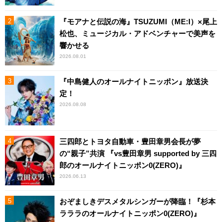
『モアナと伝説の海』TSUZUMI（ME:I）×尾上
松也、ミュージカル・アドベンチャーで美声を
響かせる
2026.08.01
『中島健人のオールナイトニッポン』放送決
定！
2026.08.08
三四郎とトヨタ自動車・豊田章男会長が夢
の“親子”共演 『vs豊田章男 supported by 三四
郎のオールナイトニッポン0(ZERO)』
2026.06.13
おぞましきデスメタルシンガーが降臨！『杉本
ラララのオールナイトニッポン0(ZERO)』