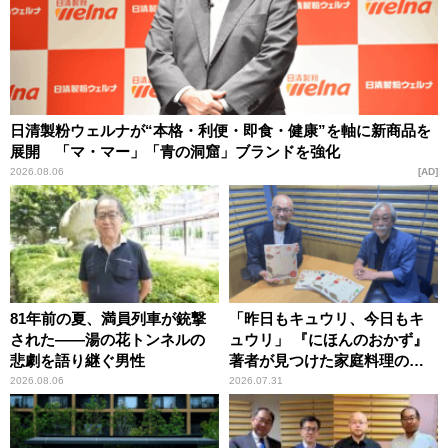
日清製粉ウェルナが“本格・利便・即食・健康”を軸に新商品を
展開 「マ・マー」「青の洞窟」ブランドを強化
2026.08.06
AD
81年前の夏、満員列車が銃撃
「昨日もキュウリ、今日もキ
された――湯の花トンネルの
ュウリ」 『にほんのおかず』
悲劇を語り継ぐ男性
著者が見つけた家庭料理の知
恵
2026.08.06
2026.07.31