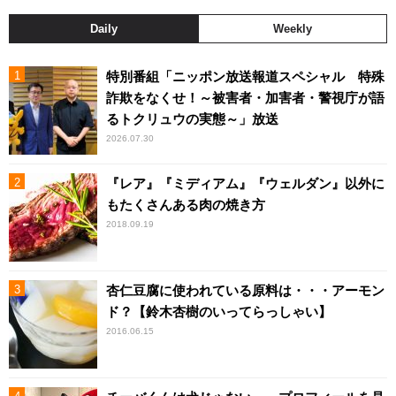
Daily
Weekly
特別番組「ニッポン放送報道スペシャル 特殊
詐欺をなくせ！～被害者・加害者・警視庁が語
るトクリュウの実態～」放送
2026.07.30
『レア』『ミディアム』『ウェルダン』以外に
もたくさんある肉の焼き方
2018.09.19
杏仁豆腐に使われている原料は・・・アーモン
ド？【鈴木杏樹のいってらっしゃい】
2016.06.15