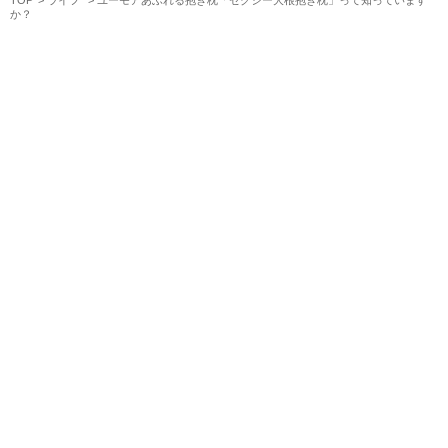
TOP
ライフ
ユーモアあふれる抱き枕「セクシー大根抱き枕」って知っています
か？