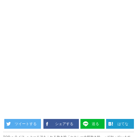
ツイートする
シェアする
送る
はてな