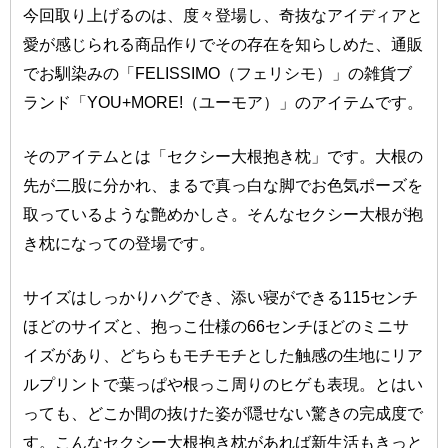
今回取り上げるのは、度々登場し、奇抜なアイディアと
愛が感じられる商品作りでその存在を知らしめた、通販
でお馴染みの「FELISSIMO（フェリシモ）」の雑貨ブ
ランド「YOU+MORE!（ユーモア）」のアイテムです。
そのアイテムとは「セクシー大根抱き枕」です。大根の
先が二股に分かれ、まるで真っ白な脚でお色気ポーズを
取っているような艶めかしさ。そんなセクシー大根が抱
き枕になっての登場です。
サイズはしっかりハグでき、添い寝ができる115センチ
ほどのサイズと、抱っこ仕様の66センチほどのミニサ
イズがあり、どちらもモチモチとした触感の生地にリア
ルプリントで葉っぱや根っこ周りのヒゲも表現。とはい
っても、どこか間の抜けた姿が隠せない驚きの完成度で
す。こんなセクシー大根抱き枕があれば新生活もきっと