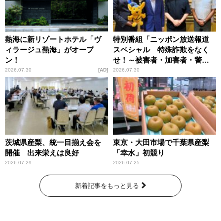
熱海に新リゾートホテル「ヴ
特別番組「ニッポン放送報道
ィラージュ熱海」がオープ
スペシャル 特殊詐欺をなく
ン！
せ！～被害者・加害者・警視
庁が語るトクリュウの実態
2026.07.30
AD
2026.07.30
～」放送
茨城県産梨、統一目揃え会を
東京・大田市場で千葉県産梨
開催 出来栄えは良好
「幸水」初競り
2026.07.29
2026.07.25
新着記事をもっと見る