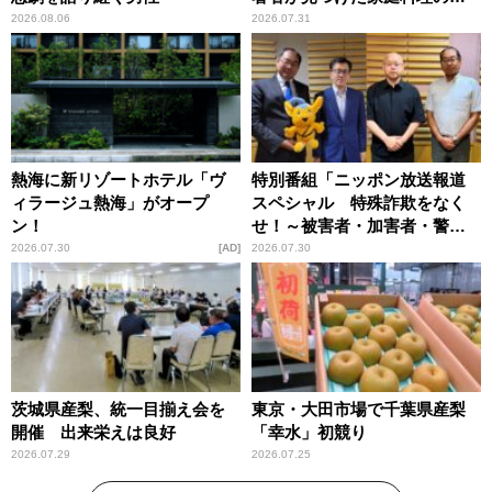
恵
2026.08.06
2026.07.31
熱海に新リゾートホテル「ヴ
特別番組「ニッポン放送報道
ィラージュ熱海」がオープ
スペシャル 特殊詐欺をなく
ン！
せ！～被害者・加害者・警視
庁が語るトクリュウの実態
2026.07.30
AD
2026.07.30
～」放送
茨城県産梨、統一目揃え会を
東京・大田市場で千葉県産梨
開催 出来栄えは良好
「幸水」初競り
2026.07.29
2026.07.25