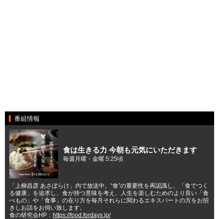
番組情報
食は生きる力 今朝も元気にいただきます
毎週月曜・金曜 5:25頃
「上柳昌彦 あさぼらけ」内で放送中。“食”の重要性を再認識し、「食でつく
る健康」を追求し、食が持つ意味を考え、人生を楽しむためのより良い「食
べもの」や「食事」の在り方を毎月それらに関わるエキスパートの方をお招
きしお話をお伺い致します。
食の研究会HP：
https://food.fordays.jp/