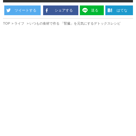
ツイートする
シェアする
送る
はてな
TOP
ライフ
いつもの食材で作る 「腎臓」を元気にするデトックスレシピ