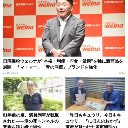
日清製粉ウェルナが“本格・利便・即食・健康”を軸に新商品を
展開 「マ・マー」「青の洞窟」ブランドを強化
2026.08.06
AD
81年前の夏、満員列車が銃撃
「昨日もキュウリ、今日もキ
された――湯の花トンネルの
ュウリ」 『にほんのおかず』
悲劇を語り継ぐ男性
著者が見つけた家庭料理の知