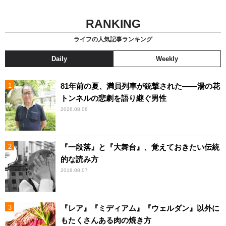
RANKING
ライフの人気記事ランキング
Daily
Weekly
81年前の夏、満員列車が銃撃された――湯の花
トンネルの悲劇を語り継ぐ男性
2026.08.06
『一段落』と『大舞台』、覚えておきたい伝統
的な読み方
2018.08.07
『レア』『ミディアム』『ウェルダン』以外に
もたくさんある肉の焼き方