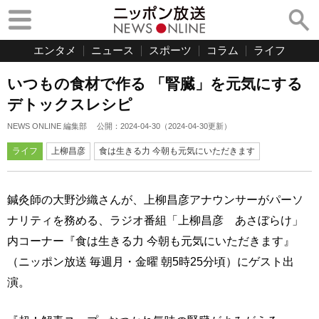
エンタメ
ニュース
スポーツ
コラム
ライフ
いつもの食材で作る 「腎臓」を元気にする
デトックスレシピ
NEWS ONLINE 編集部
公開：
2024-04-30
（
2024-04-30
更新）
ライフ
上柳昌彦
食は生きる力 今朝も元気にいただきます
鍼灸師の大野沙織さんが、上柳昌彦アナウンサーがパーソ
ナリティを務める、ラジオ番組「上柳昌彦 あさぼらけ」
内コーナー『食は生きる力 今朝も元気にいただきます』
（ニッポン放送 毎週月・金曜 朝5時25分頃）にゲスト出
演。