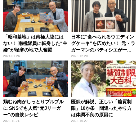
「昭和基地」は南極大陸には
日本に“食べられるウエディン
ない！ 南極隊員に転身した“主
グケーキ”を広めたい！ 元・ラ
婦”が極寒の地で大奮闘
ガーマンのパティシエが一念
発起
2024.01.26
2023.12.29
鶏むね肉がしっとりプルプル
医師が解説、正しい「糖質制
に SNSでも人気“元Jリーガ
限」10か条 間違ったやり方
ー”の自炊レシピ
は体調不良の原因に
2023.11.24
2023.10.27