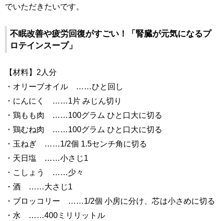
でいただきたいです。
不眠改善や疲労回復がすごい！「腎臓が元気になるプ
ロテインスープ」
【材料】2人分
・オリーブオイル ……ひと回し
・にんにく ……1片 みじん切り
・鶏もも肉 ……100グラム ひと口大に切る
・鶏むね肉 ……100グラム ひと口大に切る
・玉ねぎ ……1/2個 1.5センチ角に切る
・天日塩 ……小さじ1
・こしょう ……少々
・酒 ……大さじ1
・ブロッコリー ……1/2個 小房に分け、芯は小さめに切る
・水 ……400ミリリットル