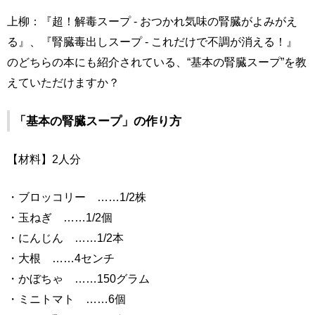
上柳：『超！解毒スープ - おつかれ気味の腎臓がよみがえ
る』、『腎臓毒出しスープ - これだけで不調が消える！』
のどちらの本にも紹介されている、“基本の腎臓スープ”を教
えていただけますか？
「基本の腎臓スープ」の作り方
【材料】2人分
・ブロッコリー ……1/2株
・玉ねぎ ……1/2個
・にんじん ……1/2本
・大根 ……4センチ
・かぼちゃ ……150グラム
・ミニトマト ……6個