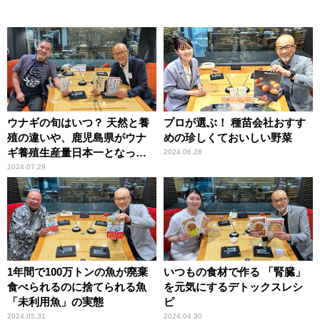
ウナギの旬はいつ？ 天然と養
プロが選ぶ！ 種苗会社おすす
殖の違いや、鹿児島県がウナ
めの珍しくておいしい野菜
ギ養殖生産量日本一となった
2024.06.28
理由とは
2024.07.29
1年間で100万トンの魚が廃棄
いつもの食材で作る 「腎臓」
食べられるのに捨てられる魚
を元気にするデトックスレシ
「未利用魚」の実態
ピ
2024.05.31
2024.04.30