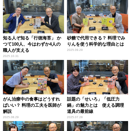
知る人ぞ知る「行徳海苔」 か
砂糖で代用できる？ 料理でみ
つて100人、今はわずか4人の
りんを使う科学的な理由とは
職人が支える
2025.09.29
2025.10.31
がん治療中の食事はどうすれ
話題の「せいろ」「低圧力
ばいい？ 料理の工夫を医師が
鍋」の魅力とは 使える調理
解説
道具の最前線
2025.08.29
2025.07.28