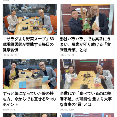
2026.07.31
「サラダより野菜スープ」83
形はバラバラ、でも異常にう
歳現役医師が実践する毎日の
まい。農家が守り続ける「古
健康習慣
来種野菜」とは
2026.06.29
2026.05.29
ずっと気になっていた箸の持
全世代で「食べているのに栄
ち方、今からでも直せる5つの
養不足」の可能性 量より大事
ポイント
な食事の“質”とは
2026.04.27
2026.03.30