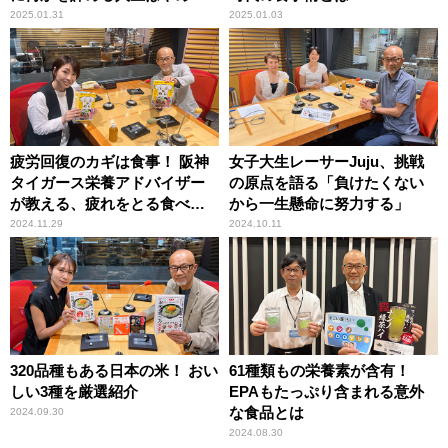
い」
2025.01.31
2025.01.03
疲労回復のカギは食事！ 阪神
女子大生レーサーJuju、挑戦
タイガース栄養アドバイザー
の原点を語る「負けたくない
が教える、疲れをとる食べも
から一生懸命に努力する」
のとは
2024.11.29
2024.10.11
320品種もある日本の米！ おい
61種類もの栄養素が含有！
しい3種を厳選紹介
EPAもたっぷり含まれる意外
な食品とは
2024.09.30
2024.08.30