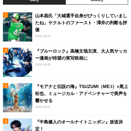
山本昌氏「大城選手自身がびっくりしていまし
たね」ヤクルトのファースト・澤井の判断を評
価
2026.08.07
『ブルーロック』高橋文哉主演、大人気サッカ
ー漫画が待望の実写映画に
2026.08.08
『モアナと伝説の海』TSUZUMI（ME:I）×尾上
松也、ミュージカル・アドベンチャーで美声を
響かせる
2026.08.01
『中島健人のオールナイトニッポン』放送決
定！