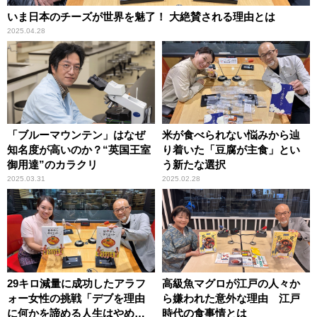
いま日本のチーズが世界を魅了！ 大絶賛される理由とは
2025.04.28
「ブルーマウンテン」はなぜ
米が食べられない悩みから辿
知名度が高いのか？“英国王室
り着いた「豆腐が主食」とい
御用達”のカラクリ
う新たな選択
2025.03.31
2025.02.28
29キロ減量に成功したアラフ
高級魚マグロが江戸の人々か
ォー女性の挑戦「デブを理由
ら嫌われた意外な理由 江戸
に何かを諦める人生はやめた
時代の食事情とは