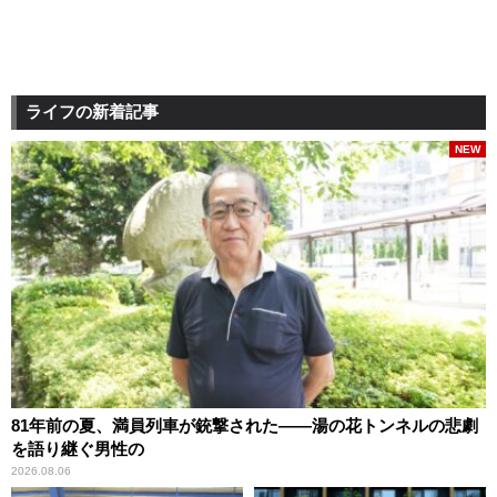
ライフの新着記事
NEW
81年前の夏、満員列車が銃撃された――湯の花トンネルの悲劇
を語り継ぐ男性の
2026.08.06