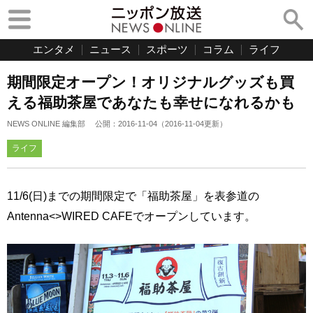
エンタメ
ニュース
スポーツ
コラム
ライフ
期間限定オープン！オリジナルグッズも買
える福助茶屋であなたも幸せになれるかも
NEWS ONLINE 編集部
公開：
2016-11-04
（
2016-11-04
更新）
ライフ
11/6(日)までの期間限定で「福助茶屋」を表参道の
Antenna<>WIRED CAFEでオープンしています。