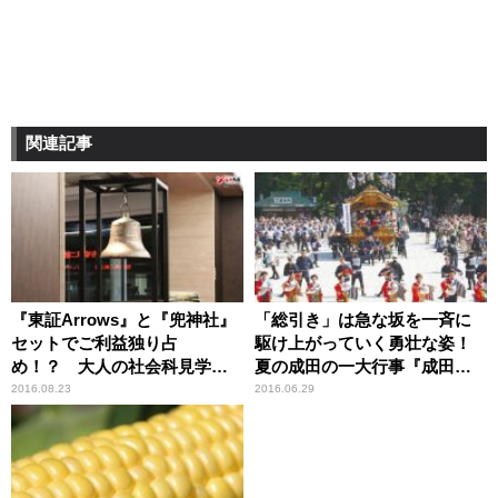
関連記事
『東証Arrows』と『兜神社』
「総引き」は急な坂を一斉に
セットでご利益独り占
駆け上がっていく勇壮な姿！
め！？ 大人の社会科見学
夏の成田の一大行事『成田祇
【ひろたみゆ紀・空を仰い
園祭』【ハロー千葉】
2016.08.23
2016.06.29
で】