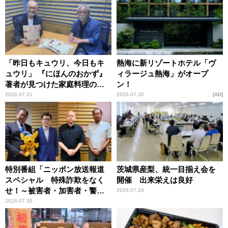
「昨日もキュウリ、今日もキ
熱海に新リゾートホテル「ヴ
ュウリ」 『にほんのおかず』
ィラージュ熱海」がオープ
著者が見つけた家庭料理の知
ン！
恵
2026.07.31
2026.07.30
AD
特別番組「ニッポン放送報道
茨城県産梨、統一目揃え会を
スペシャル 特殊詐欺をなく
開催 出来栄えは良好
せ！～被害者・加害者・警視
2026.07.29
庁が語るトクリュウの実態
2026.07.30
～」放送