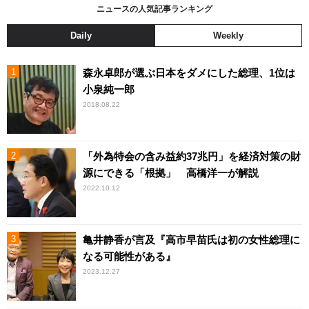
ニュースの人気記事ランキング
Daily
Weekly
森永卓郎が選ぶ日本をダメにした総理、1位は
小泉純一郎
2018.08.22
「外為特会の含み益約37兆円」を経済対策の財
源にできる「根拠」 高橋洋一が解説
2022.10.12
亀井静香が言及『高市早苗氏は初の女性総理に
なる可能性がある』
2023.12.27