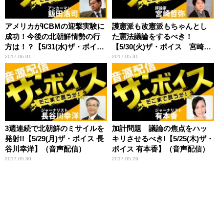
アメリカがICBMの迎撃実験に
護憲派も改憲派もちゃんとし
成功！今後の北朝鮮情勢の行
た憲法議論をするべき！
方は！？【5/31(水)ザ・ボイス
【5/30(火)ザ・ボイス 宮崎哲
モーリー・ロバートソン】
弥×井上達夫】（音声配信）
2017.06.01
2017.05.31
（音声配信）
3週連続で北朝鮮のミサイルを
加計問題 議論の焦点をハッ
発射!!【5/29(月)ザ・ボイス 長
キリさせるべき!【5/25(木)ザ・
谷川幸洋】（音声配信）
ボイス 有本香】（音声配信）
2017.05.30
2017.05.26