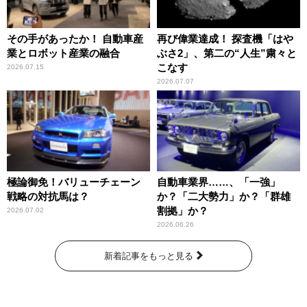
その手があったか！ 自動車産
再び偉業達成！ 探査機「はや
業とロボット産業の融合
ぶさ2」、第二の“人生”粛々と
こなす
2026.07.15
2026.07.07
極論御免！バリューチェーン
自動車業界……、「一強」
戦略の対抗馬は？
か？「二大勢力」か？「群雄
割拠」か？
2026.07.02
2026.06.26
新着記事をもっと見る