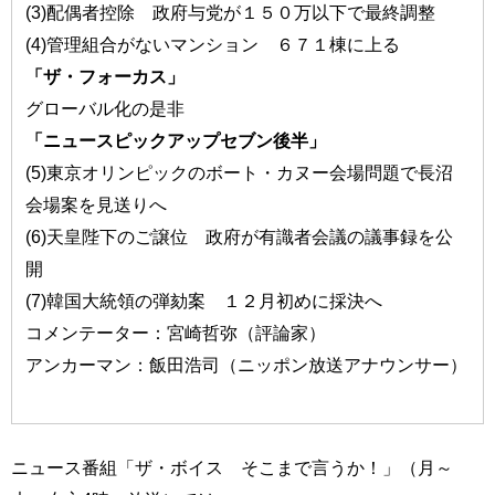
(3)配偶者控除 政府与党が１５０万以下で最終調整
(4)管理組合がないマンション ６７１棟に上る
「ザ・フォーカス」
グローバル化の是非
「ニュースピックアップセブン後半」
(5)東京オリンピックのボート・カヌー会場問題で長沼
会場案を見送りへ
(6)天皇陛下のご譲位 政府が有識者会議の議事録を公
開
(7)韓国大統領の弾劾案 １２月初めに採決へ
コメンテーター：宮崎哲弥（評論家）
アンカーマン：飯田浩司（ニッポン放送アナウンサー）
ニュース番組「ザ・ボイス そこまで言うか！」（月～