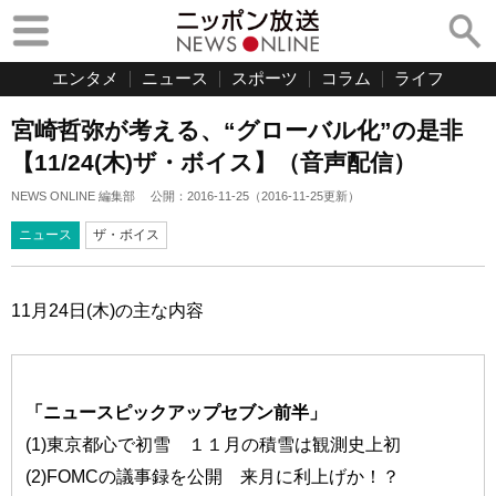
エンタメ
ニュース
スポーツ
コラム
ライフ
宮崎哲弥が考える、“グローバル化”の是非
【11/24(木)ザ・ボイス】（音声配信）
NEWS ONLINE 編集部
公開：
2016-11-25
（
2016-11-25
更新）
ニュース
ザ・ボイス
11月24日(木)の主な内容
「ニュースピックアップセブン前半」
(1)東京都心で初雪 １１月の積雪は観測史上初
(2)FOMCの議事録を公開 来月に利上げか！？