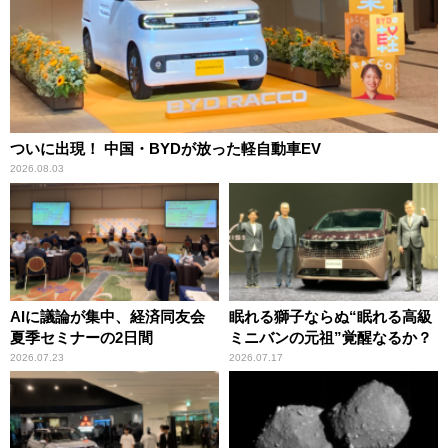
ついに出現！ 中国・BYDが放った軽自動車EV
2026.08.03
AIに議論が集中、経済同友会
眠れる獅子ならぬ“眠れる高級
夏季セミナーの2日間
ミニバンの元祖”覚醒なるか？
2026.07.23
2026.07.17