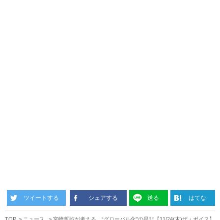
ツイートする
シェアする
送る
はてな
TOP
ニュース
宮崎哲弥が考える、“グローバル化”の是非【11/24(木)ザ・ボイス】