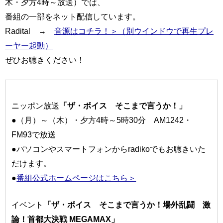
木・夕方4時～放送）では、
番組の一部をネット配信しています。
Radital →
音源はコチラ！＞（別ウインドウで再生プレ
ーヤー起動）
ぜひお聴きください！
ニッポン放送
「ザ・ボイス そこまで言うか！」
●（月）～（木）・夕方4時～5時30分 AM1242・
FM93で放送
●パソコンやスマートフォンからradikoでもお聴きいた
だけます。
●
番組公式ホームページはこちら＞
イベント
「ザ・ボイス そこまで言うか！場外乱闘 激
論！首都大決戦 MEGAMAX」