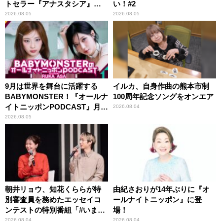
トセラー『アナスタシア』を
い！#2
紹介
2026.08.05
2026.08.05
9月は世界を舞台に活躍する
イルカ、自身作曲の熊本市制
BABYMONSTER！『オールナ
100周年記念ソングをオンエア
イトニッポンPODCAST』月替
2026.08.04
わりパーソナリティ
2026.08.05
朝井リョウ、知花くららが特
由紀さおりが14年ぶりに『オ
別審査員を務めたエッセイコ
ールナイトニッポン』に登
ンテストの特別番組「#いまあ
場！
なたに伝えたいこと」
2026.08.04
2026.08.04