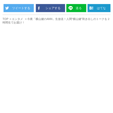
ツイートする
シェアする
送る
はてな
TOP
エンタメ
今夜「横山健のANN」生放送！人間“横山健”剥き出しのトークを２
時間生でお届け！