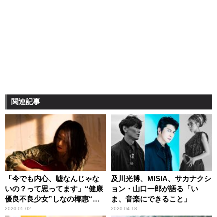
関連記事
「今でも内心、嘘なんじゃな
及川光博、MISIA、サカナクシ
いの？って思ってます」“健康
ョン・山口一郎が語る「い
優良不良少女”しなの椰惠“オ
ま、音楽にできること」
ールナイトニッポン”初登場！
2020.05.02
2020.04.18