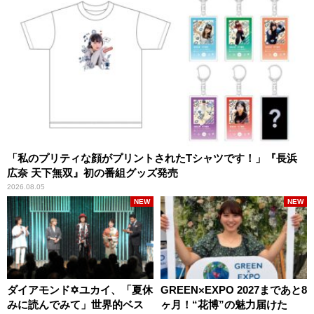
「私のプリティな顔がプリントされたTシャツです！」『長浜
広奈 天下無双』初の番組グッズ発売
2026.08.05
NEW
NEW
ダイアモンド✡ユカイ、「夏休
GREEN×EXPO 2027まであと8
みに読んでみて」世界的ベス
ヶ月！“花博”の魅力届けた