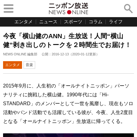
エンタメ
ニュース
スポーツ
コラム
ライフ
今夜「横山健のANN」生放送！人間“横山
健”剥き出しのトークを２時間生でお届け！
NEWS ONLINE 編集部
公開：
2016-12-13
（
2020-01-12
更新）
エンタメ
音楽
2015年9月に、人生初の「オールナイトニッポン」パーソ
ナリティに挑戦した横山健。1990年代には「Hi-
STANDARD」のメンバーとして一世を風靡し、現在もソロ
活動やバンド活動でも活躍している彼が、今夜、人生2度目
となる「オールナイトニッポン」生放送に帰ってくる。