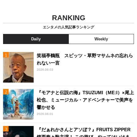
RANKING
エンタメの人気記事ランキング
Daily
Weekly
笑福亭鶴瓶 スピッツ・草野マサムネの忘れら
れない一言
2026.08.03
『モアナと伝説の海』TSUZUMI（ME:I）×尾上
松也、ミュージカル・アドベンチャーで美声を
響かせる
2026.08.01
『だぁれかさんとアソぼ？』FRUITS ZIPPER
鎮西寿々歌主演！ この遊び、やってはいけま