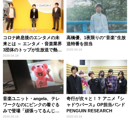
コロナ終息後のエンタメの未
高橋優、1夜限りの“音楽”生放
来とは ～ エンタメ・音楽業界
送特番を担当
3団体のトップが生放送で熱く
2020.04.16
語った3時間
2020.04.18
音楽ユニット・angela、テレ
奇行が次々と！？ アニメ『シ
ワークなのにピンクの着ぐる
ャドウバース』OP担当バンド
みで登場「頑張ってるんじゃ
PENGUIN RESEARCH
ないんです」
2020.04.16
2020.03.24