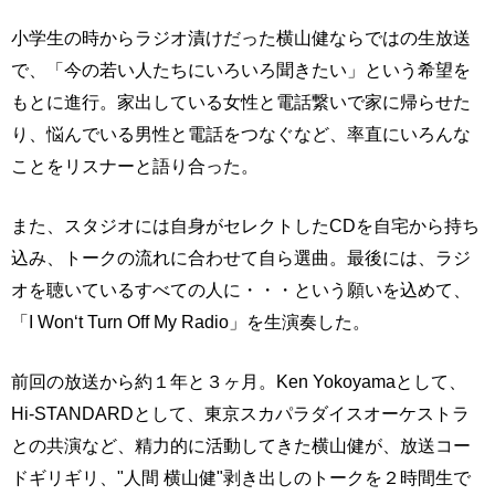
小学生の時からラジオ漬けだった横山健ならではの生放送
で、「今の若い人たちにいろいろ聞きたい」という希望を
もとに進行。家出している女性と電話繋いで家に帰らせた
り、悩んでいる男性と電話をつなぐなど、率直にいろんな
ことをリスナーと語り合った。
また、スタジオには自身がセレクトしたCDを自宅から持ち
込み、トークの流れに合わせて自ら選曲。最後には、ラジ
オを聴いているすべての人に・・・という願いを込めて、
「I Won‘t Turn Off My Radio」を生演奏した。
前回の放送から約１年と３ヶ月。Ken Yokoyamaとして、
Hi-STANDARDとして、東京スカパラダイスオーケストラ
との共演など、精力的に活動してきた横山健が、放送コー
ドギリギリ、"人間 横山健"剥き出しのトークを２時間生で