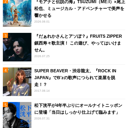
『モアナと伝説の海』TSUZUMI（ME:I）×尾上
松也、ミュージカル・アドベンチャーで美声を
響かせる
2026.08.01
『だぁれかさんとアソぼ？』FRUITS ZIPPER
鎮西寿々歌主演！ この遊び、やってはいけま
せん。
2026.07.25
SUPER BEAVER・渋谷龍太、『ROCK IN
JAPAN』でB’zの歌声につられて楽屋を脱
走！？
2017.08.14
松下洸平が4年半ぶりにオールナイトニッポン
に登場「当日はしっかり仕上げて臨みます」
2026.07.31