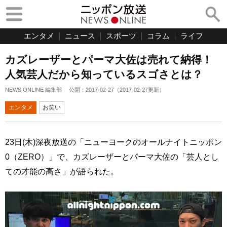
エンタメ
ニュース
スポーツ
コラム
ライフ
カズレーザーとパーマ大佐は売れて納得！
人気芸人だから知っているスゴさとは？
NEWS ONLINE 編集部
公開：
2017-02-27
（
2017-02-27
更新）
エンタメ
お笑い
23日(木)深夜放送の「ニューヨークのオールナイトニッポン
0（ZERO）」で、カズレーザーとパーマ大佐の「芸人とし
ての才能の高さ」が語られた。