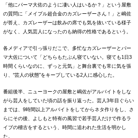
「他にパーマ大佐のように凄い人はいるか？」という屋敷
の質問に「メイプル超合金のカズレーザーさん！」と嶋佐
が答え、カズレーザーは飲みの席でも気を抜いている様子
がなく、人気芸人になったのも納得の性格であるという。
各メディアで引っ張りだこで、多忙なカズレーザーとパー
マ大佐について「どちらもたぶん寝ていない。寝ても1日3
時間くらいなのに、ずっと元気」と舞台裏でも常に気を張
り、“芸人の状態”をキープしている2人に感心した。
番組後半、ニューヨークの屋敷と嶋佐がアルバイトをしな
がら芸人をしていた頃の話を振り返った。芸人3年目ぐらい
までは、9時間以上アルバイトをしてからネタ作りをし、さ
らにその後、よしもと特有の風習で若手芸人だけで作るラ
イブの稽古をするという、時間に追われた生活を明かし
た。