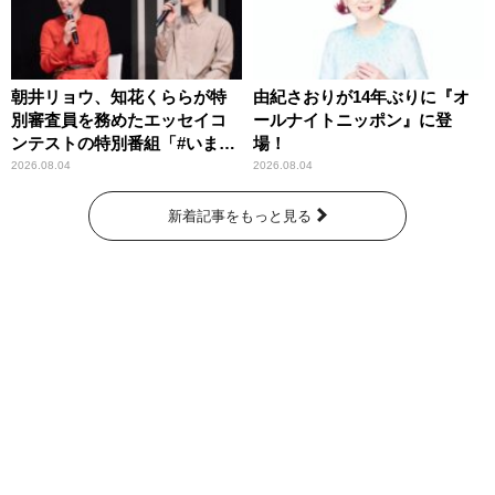
朝井リョウ、知花くららが特
由紀さおりが14年ぶりに『オ
別審査員を務めたエッセイコ
ールナイトニッポン』に登
ンテストの特別番組「#いまあ
場！
なたに伝えたいこと」
2026.08.04
2026.08.04
新着記事をもっと見る