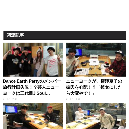
関連記事
Dance Earth Partyのメンバー
ニューヨークが、横澤夏子の
旅行計画失敗！？芸人ニュー
彼氏を心配！？「彼女にした
ヨークは三代目J Soul
ら大変やで！」
Brothers山下健二郎の人柄に
2017.02.08
2017.01.30
感動！