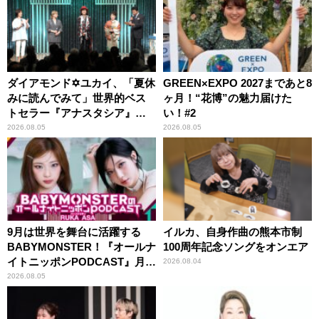
ダイアモンド✡ユカイ、「夏休
GREEN×EXPO 2027まであと8
みに読んでみて」世界的ベス
ヶ月！“花博”の魅力届けた
トセラー『アナスタシア』を
い！#2
紹介
2026.08.05
2026.08.05
9月は世界を舞台に活躍する
イルカ、自身作曲の熊本市制
BABYMONSTER！『オールナ
100周年記念ソングをオンエア
イトニッポンPODCAST』月替
2026.08.04
わりパーソナリティ
2026.08.05