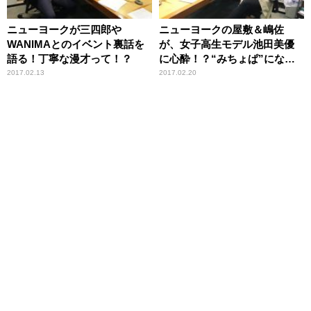
ニューヨークが三四郎や
ニューヨークの屋敷＆嶋佐
WANIMAとのイベント裏話を
が、女子高生モデル池田美優
語る！丁寧な漫才って！？
に心酔！？“みちょぱ”になり
たい！！
2017.02.13
2017.02.20