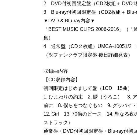
2 DVD付初回限定盤（CD2枚組＋ DVD1枚
3 Blu-ray付初回限定盤（CD2枚組＋ Blu-
▼DVD & Blu-ray内容▼
「BEST MUSIC CLIPS 2006-20
集）
4 通常盤（CD２枚組）UMCA-10051/2 
（※ファンクラブ限定盤 後日詳細発表）
収録曲内容
【CD収録内容】
初回限定はじめまして盤（1CD 15曲）
1. ひまわりの約束 2. 鱗（うろこ） 3. アイ
前に 8. 僕らをつなぐもの 9. グッバイ
12. Girl 13. 70億のピース 14. 
ストラック）
通常盤・DVD付初回限定盤・Blu-ray付初