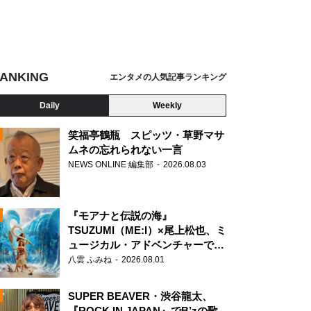
ANKING
エンタメの人気記事ランキング
Daily
Weekly
笑福亭鶴瓶 スピッツ・草野マサ
ムネの忘れられない一言
NEWS ONLINE 編集部
2026.08.03
N
『モアナと伝説の海』
TSUZUMI（ME:I）×尾上松也、ミ
ュージカル・アドベンチャーで美
声を響かせる
八雲 ふみね
2026.08.01
SUPER BEAVER・渋谷龍太、
『ROCK IN JAPAN』でB’zの歌