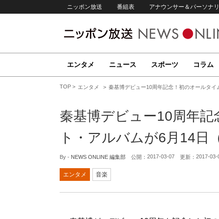
ニッポン放送
番組表
アナウンサー＆パーソナ
エンタメ
ニュース
スポーツ
コラム
TOP
エンタメ
秦基博デビュー10周年記念！初のオールタイ
秦基博デビュー10周年
ト・アルバムが6月14日
2017-03-07
2017-03-
By -
NEWS ONLINE 編集部
公開：
更新：
エンタメ
音楽