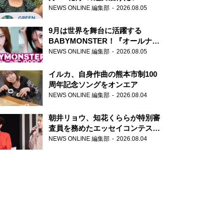
NEWS ONLINE 編集部
2026.08.05
9月は世界を舞台に活躍する
BABYMONSTER！『オールナイ
トニッポンPODCAST』月替わり
NEWS ONLINE 編集部
2026.08.05
パーソナリティ
イルカ、自身作曲の熊本市制100
周年記念ソングをオンエア
NEWS ONLINE 編集部
2026.08.04
朝井リョウ、知花くららが特別審
査員を務めたエッセイコンテスト
の特別番組「#いまあなたに伝え
NEWS ONLINE 編集部
2026.08.04
たいこと」