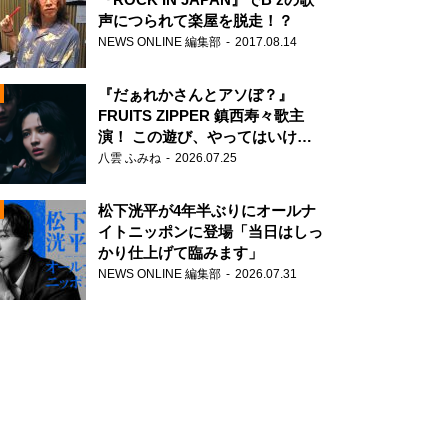
声につられて楽屋を脱走！？
NEWS ONLINE 編集部
2017.08.14
『だぁれかさんとアソぼ？』
FRUITS ZIPPER 鎮西寿々歌主
演！ この遊び、やってはいけま
せん。
八雲 ふみね
2026.07.25
N
松下洸平が4年半ぶりにオールナ
イトニッポンに登場「当日はしっ
かり仕上げて臨みます」
NEWS ONLINE 編集部
2026.07.31
N