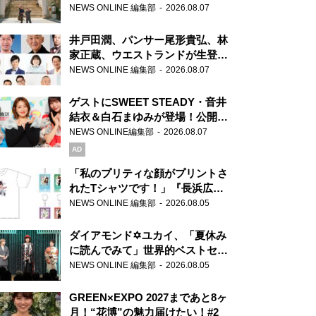
ま」、芝大神宮にてランパンプス
NEWS ONLINE 編集部
2026.08.07
が合格祈願！
井戸田潤、パンサー尾形貴弘、林
家正蔵、ウエストランドが生登
場！『ラジオビバリー昼ズ』
NEWS ONLINE 編集部
2026.08.07
ゲストにSWEET STEADY・音井
結衣＆白石まゆみが登場！公開収
録で素顔全開！
NEWS ONLINE編集部
2026.08.07
AD
「私のプリティな顔がプリントさ
れたTシャツです！」『長浜広奈
天下無双』初の番組グッズ発売
NEWS ONLINE 編集部
2026.08.05
ダイアモンド✡ユカイ、「夏休み
に読んでみて」世界的ベストセラ
ー『アナスタシア』を紹介
NEWS ONLINE 編集部
2026.08.05
GREEN×EXPO 2027まであと8ヶ
月！“花博”の魅力届けたい！#2