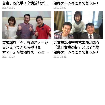
告書」を入手！辛坊治郎ズー
治郎ズームそこまで言うか！
ムそこまで言うか！
2017.03.05
2017.03.07
宮根誠司「今、報道ステーシ
元文春記者中村竜太郎が語る
ョン云うてきたらやりま
「週刊文春の掟」とは？辛坊
す？！」辛坊治郎ズームそこ
治郎ズームそこまで言うか！
まで言うか！
2017.02.27
2017.02.21