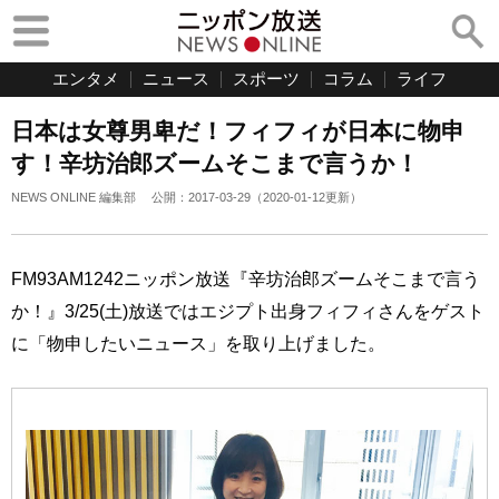
エンタメ
ニュース
スポーツ
コラム
ライフ
日本は女尊男卑だ！フィフィが日本に物申
す！辛坊治郎ズームそこまで言うか！
NEWS ONLINE 編集部
公開：
2017-03-29
（
2020-01-12
更新）
FM93AM1242ニッポン放送『辛坊治郎ズームそこまで言う
か！』3/25(土)放送ではエジプト出身フィフィさんをゲスト
に「物申したいニュース」を取り上げました。