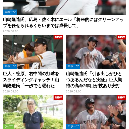
スポーツ
山崎隆造氏、広島・佐々木にエール「将来的にはクリーンアッ
プを任せられるくらいまでは成長して」
2026.08.06
NEW
NEW
スポーツ
スポーツ
巨人・笹原、右中間の打球を
山崎隆造氏「引き出しがひと
スライディングキャッチ！山
つあるんだなと実証」巨人期
崎隆造氏「一歩でも遅れた
待の高卒2年目が技あり安打
ら…」
2026.08.06
2026.08.06
NEW
NEW
ライフ
スポーツ