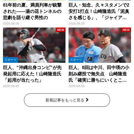
81年前の夏、満員列車が銃撃
巨人・知念、久々スタメンで2
された――湯の花トンネルの
安打1打点！山崎隆造氏「泥臭
悲劇を語り継ぐ男性の
さを感じる」、「ジャイアン
ツには少ないタイプ」
2026.08.06
2026.08.05
NEW
NEW
スポーツ
スポーツ
巨人、“沖縄出身コンビ”が先
巨人、8回は中川、田中瑛の小
発起用に応えた！山崎隆造氏
刻み継投で無失点 山崎隆造
「起用が当たった」
氏「確実に勝ちにいくとこ
ろ」
2026.08.05
2026.08.05
新着記事をもっと見る