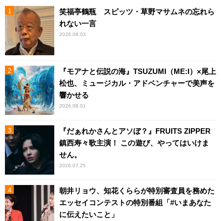
笑福亭鶴瓶 スピッツ・草野マサムネの忘れら
れない一言
2026.08.03
『モアナと伝説の海』TSUZUMI（ME:I）×尾上
松也、ミュージカル・アドベンチャーで美声を
響かせる
2026.08.01
『だぁれかさんとアソぼ？』FRUITS ZIPPER
鎮西寿々歌主演！ この遊び、やってはいけま
せん。
2026.07.25
朝井リョウ、知花くららが特別審査員を務めた
エッセイコンテストの特別番組「#いまあなた
に伝えたいこと」