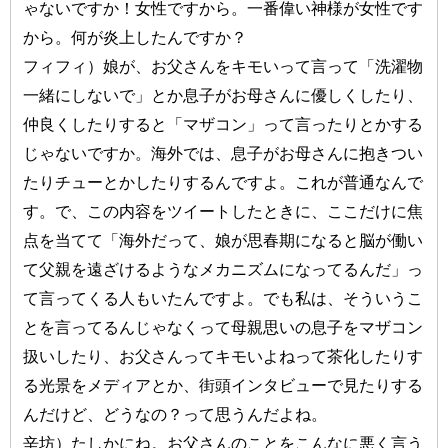
ゃないですか！女性ですから。一番偉い神様が女性です
から。何が炎上したんですか？
フィフィ）娘が、お父さんをキモいって言って「洗濯物
一緒にしないで」とか息子がお母さんに優しくしたり、
仲良くしたりすると「マザコン」って言ったりとかする
じゃないですか。海外では、息子がお母さんに抱きつい
たりチューとかしたりするんですよ。これが普通なんで
す。で、この内容をツイートしたときに、ここだけに焦
点を当てて「海外だって、娘が思春期になると脳が働い
て父親を遠ざけるようなメカニズムになってるんだ」っ
て言ってくる人もいたんですよ。でも私は、そういうこ
とを言ってるんじゃなくって母親思いの息子をマザコン
扱いしたり、お父さんってキモいよねって茶化したりす
る光景をメディアとか、街頭インタビューで見たりする
んだけど、どうなの？って思うんだよね。
辛坊）たしかにね。お父さんのことをこんなに悪く言う