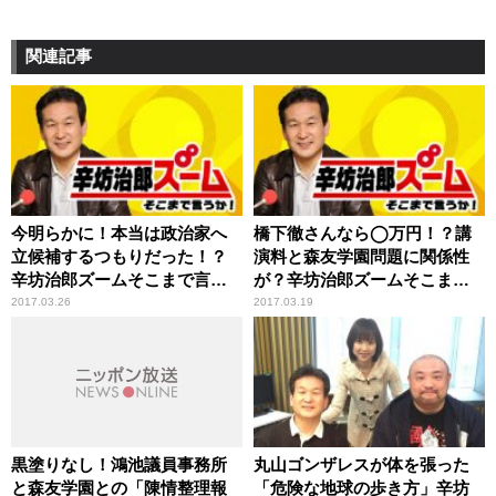
関連記事
今明らかに！本当は政治家へ
橋下徹さんなら◯万円！？講
立候補するつもりだった！？
演料と森友学園問題に関係性
辛坊治郎ズームそこまで言う
が？辛坊治郎ズームそこまで
か！
言うか！
2017.03.26
2017.03.19
黒塗りなし！鴻池議員事務所
丸山ゴンザレスが体を張った
と森友学園との「陳情整理報
「危険な地球の歩き方」辛坊