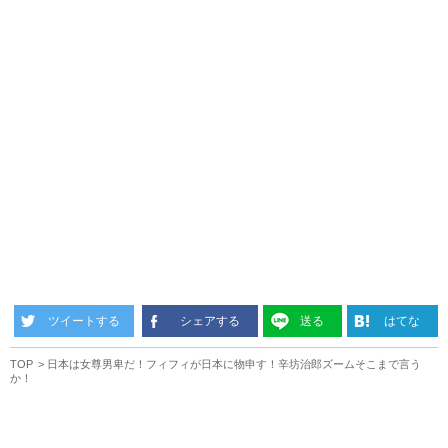
ツイートする
シェアする
送る
はてな
TOP
日本は女尊男卑だ！フィフィが日本に物申す！辛坊治郎ズームそこまで言う
か！