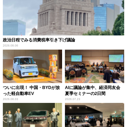
政治日程でみる消費税率引き下げ議論
2026.08.06
ついに出現！ 中国・BYDが放
AIに議論が集中、経済同友会
った軽自動車EV
夏季セミナーの2日間
2026.08.03
2026.07.23