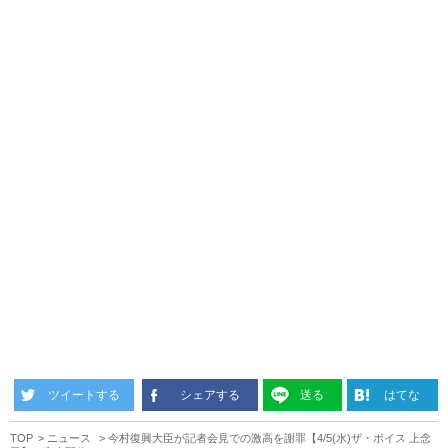
ツイートする
シェアする
送る
はてな
TOP
ニュース
今村復興大臣が記者会見での激高を謝罪【4/5(水)ザ・ボイス 上念