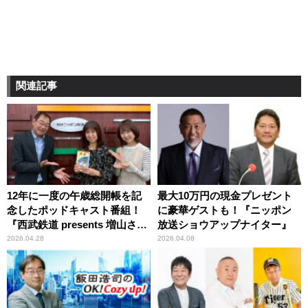
関連記事
12年に一度の午歳総開帳を記
最大10万円の現金プレゼント
念したポッドキャスト番組！
に豪華ゲストも！『ニッポン
『西武鉄道 presents 増山さや
放送ショウアップナイター』
かの秩父ぶらり旅 秩父札所午
2026.04.28
2026.04.08
歳総開帳「12年に一度 扉の向
こうへ」』