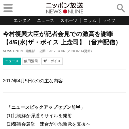
エンタメ
ニュース
スポーツ
コラム
ライフ
今村復興大臣が記者会見での激高を謝罪
【4/5(水)ザ・ボイス 上念司】（音声配信）
NEWS ONLINE 編集部
公開：
2017-04-06
（
2020-02-14
更新）
ニュース
飯田浩司
ザ・ボイス
2017年4月5日(水)の主な内容
「ニュースピックアップセブン前半」
(1)北朝鮮が弾道ミサイルを発射
(2)都議会選挙 連合が小池新党を支援へ