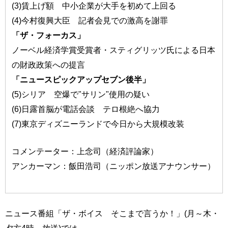
(3)賃上げ額 中小企業が大手を初めて上回る
(4)今村復興大臣 記者会見での激高を謝罪
「ザ・フォーカス」
ノーベル経済学賞受賞者・スティグリッツ氏による日本
の財政政策への提言
「ニュースピックアップセブン後半」
(5)シリア 空爆で"サリン"使用の疑い
(6)日露首脳が電話会談 テロ根絶へ協力
(7)東京ディズニーランドで今日から大規模改装
コメンテーター：上念司（経済評論家）
アンカーマン：飯田浩司（ニッポン放送アナウンサー）
ニュース番組「ザ・ボイス そこまで言うか！」(月～木・
夕方4時～放送)では、