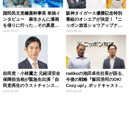
国民民主党榛葉幹事長 単独イ
阪神タイガース優勝記念特別
ンタビュー 麻生さんに漫画
番組のオンエアが決定！『ニ
を借りに行った…その真意と
ッポン放送ショウアップナイ
は『飯田浩司のOK!Cozy
タースペシャル 阪神、優勝お
2025.10.07
2025.09.10
up!』
めでとう！～ショウアップタ
イガー2025』
自民党・小林鷹之 元経済安全
radikoの池田卓生社長が語る、
保障担当相が緊急生出演「自
今後の戦略『飯田浩司のOK!
民党再生のラストチャンス」
Cozy up!』ポッドキャスト限
と語る 『飯田浩司のOK!Cozy
定スピンオフコンテンツ 『飯
2025.09.08
2025.08.08
up!』
田浩司Leader’s Vision』