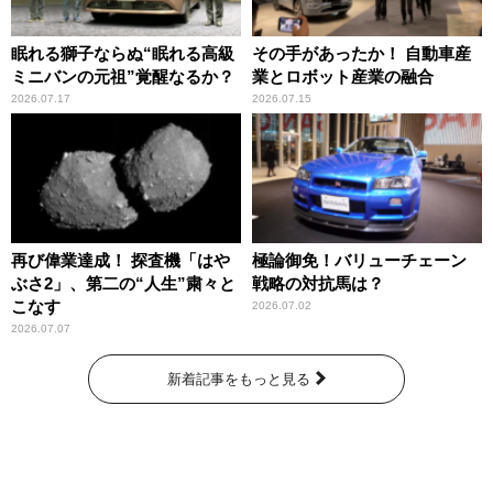
眠れる獅子ならぬ“眠れる高級
その手があったか！ 自動車産
ミニバンの元祖”覚醒なるか？
業とロボット産業の融合
2026.07.17
2026.07.15
再び偉業達成！ 探査機「はや
極論御免！バリューチェーン
ぶさ2」、第二の“人生”粛々と
戦略の対抗馬は？
こなす
2026.07.02
2026.07.07
新着記事をもっと見る