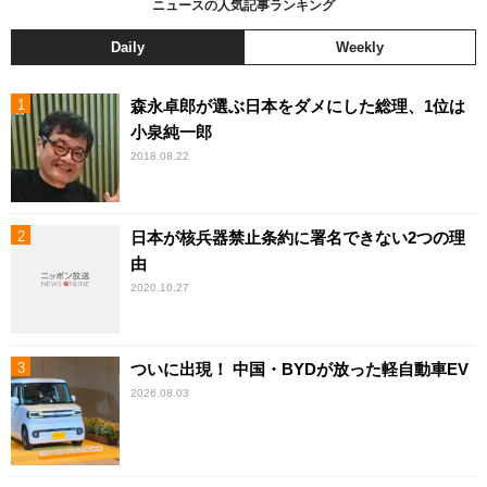
ニュースの人気記事ランキング
Daily
Weekly
森永卓郎が選ぶ日本をダメにした総理、1位は
小泉純一郎
2018.08.22
日本が核兵器禁止条約に署名できない2つの理
由
2020.10.27
ついに出現！ 中国・BYDが放った軽自動車EV
2026.08.03