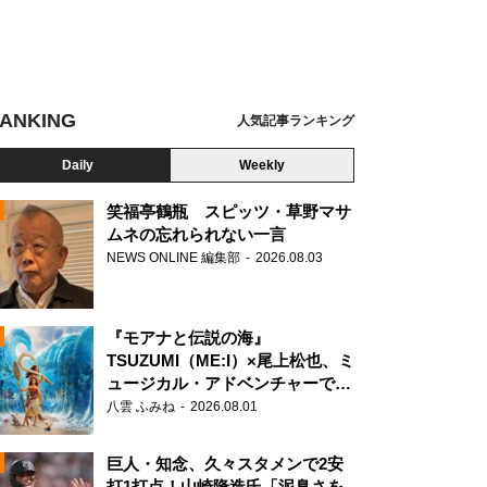
ANKING
人気記事ランキング
Daily
Weekly
笑福亭鶴瓶 スピッツ・草野マサ
ムネの忘れられない一言
NEWS ONLINE 編集部
2026.08.03
N
『モアナと伝説の海』
TSUZUMI（ME:I）×尾上松也、ミ
ュージカル・アドベンチャーで美
声を響かせる
八雲 ふみね
2026.08.01
巨人・知念、久々スタメンで2安
打1打点！山崎隆造氏「泥臭さを