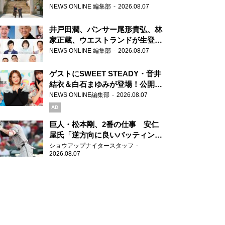
ま」、芝大神宮にてランパンプス
NEWS ONLINE 編集部
2026.08.07
が合格祈願！
井戸田潤、パンサー尾形貴弘、林
家正蔵、ウエストランドが生登
場！『ラジオビバリー昼ズ』
NEWS ONLINE 編集部
2026.08.07
ゲストにSWEET STEADY・音井
結衣＆白石まゆみが登場！公開収
録で素顔全開！
NEWS ONLINE編集部
2026.08.07
AD
巨人・松本剛、2番の仕事 安仁
屋氏「逆方向に良いバッティン
グ」
ショウアップナイタースタッフ
2026.08.07