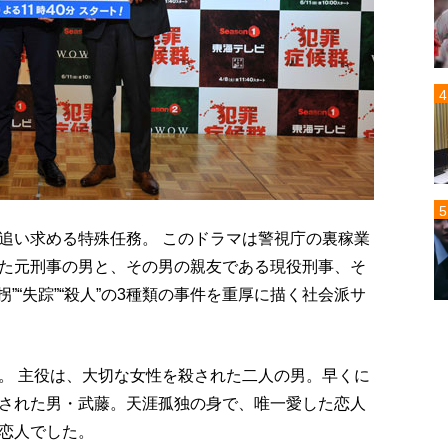
追い求める特殊任務。 このドラマは警視庁の裏稼業
た元刑事の男と、その男の親友である現役刑事、そ
”“失踪”“殺人”の3種類の事件を重厚に描く社会派サ
。 主役は、大切な女性を殺された二人の男。早くに
された男・武藤。天涯孤独の身で、唯一愛した恋人
恋人でした。