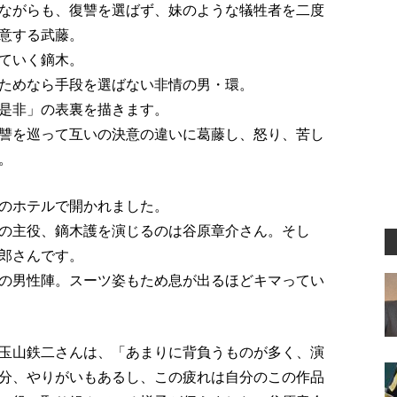
しみながらも、復讐を選ばず、妹のような犠牲者を二度
意する武藤。
れていく鏑木。
ためなら手段を選ばない非情の男・環。
是非」の表裏を描きます。
讐を巡って互いの決意の違いに葛藤し、怒り、苦し
.。
のホテルで開かれました。
の主役、鏑木護を演じるのは谷原章介さん。そし
郎さんです。
の男性陣。スーツ姿もため息が出るほどキマってい
玉山鉄二さんは、「あまりに背負うものが多く、演
分、やりがいもあるし、この疲れは自分のこの作品