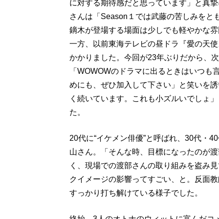
に対する期待感だと思っています」と真摯
さんは「Season１では武藤の苦しみを
鏑木が登場する場面は少しでも軽やかな雰
一方、以前東海テレビの昼ドラ『愛の天使
かかりました。今回が23年ぶりだから、
「WOWOWのドラマに出るときはいつも言
めにも、ぜひ加入して下さい」と笑いを誘い、
く続いています。これも小ズルいでしょ」
た。
20代に“イケメン俳優”と呼ばれ、30代
山さん。「そんな時、目標になったのが渡
く、現場での渡部さんの取り組みを盗み見
クイメージの影響ってすごい、と。反面教
すっかり打ち解けている様子でした。
終始、3人のオトナのウィットに富んだコ