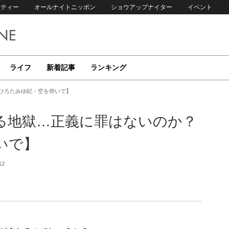
リティー
オールナイトニッポン
ショウアップナイター
イベント
ライフ
新着記事
ランキング
ひろたみゆ紀・空を仰いで】
る地獄…正義に罪はないのか？
いで】
12