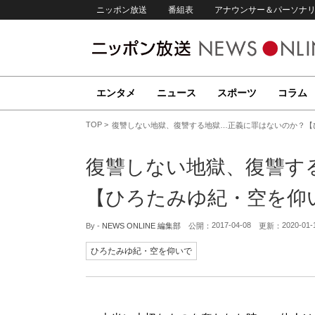
ニッポン放送
番組表
アナウンサー＆パーソナ
エンタメ
ニュース
スポーツ
コラム
TOP
復讐しない地獄、復讐する地獄…正義に罪はないのか？【
復讐しない地獄、復讐す
【ひろたみゆ紀・空を仰
2017-04-08
2020-01-
By -
NEWS ONLINE 編集部
公開：
更新：
ひろたみゆ紀・空を仰いで