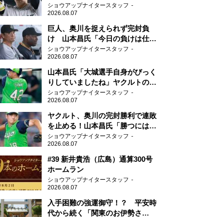
新人王候補
ショウアップナイタースタッフ
2026.08.07
巨人、奥川を捉えられず完封負
け 山本昌氏「今日の負けは仕方
がない」
ショウアップナイタースタッフ
2026.08.07
山本昌氏「大城選手自身がびっく
りしていましたね」ヤクルトのフ
ァースト・澤井の判断を評価
ショウアップナイタースタッフ
2026.08.07
ヤクルト、奥川の完封勝利で連敗
を止める！山本昌氏「勝つにはこ
ういう形しかない」
ショウアップナイタースタッフ
2026.08.07
#39 新井貴浩（広島）通算300号
ホームラン
ショウアップナイタースタッフ
2026.08.07
入手困難の強運御守！？ 平安時
代から続く「関東のお伊勢さ