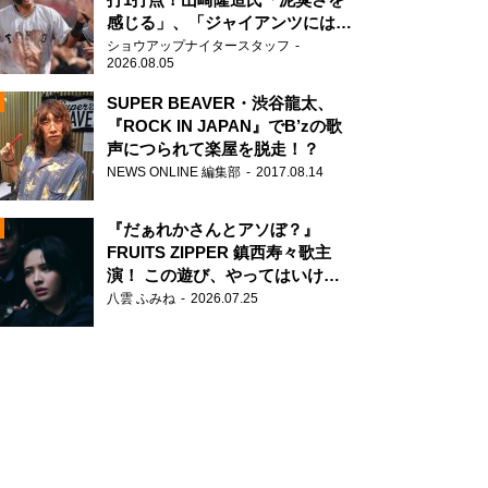
感じる」、「ジャイアンツには少
ないタイプ」
ショウアップナイタースタッフ
2026.08.05
SUPER BEAVER・渋谷龍太、
『ROCK IN JAPAN』でB’zの歌
声につられて楽屋を脱走！？
N
NEWS ONLINE 編集部
2017.08.14
AD
『だぁれかさんとアソぼ？』
FRUITS ZIPPER 鎮西寿々歌主
演！ この遊び、やってはいけま
せん。
八雲 ふみね
2026.07.25
2