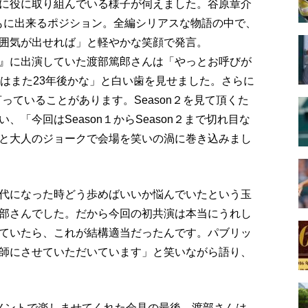
に役に取り組んでいる様子が伺えました。谷原章介
ともに出来るポジション。全編シリアスな物語の中で、
囲気が出せれば」と軽やかな笑顔で発言。
』に出演していた渡部篤郎さんは「やっとお呼びが
次はまた23年後かな」と白い歯を見せました。さらに
っていることがあります。Season２を見て頂くた
「今回はSeason１からSeason２まで切れ目な
と大人のジョークで会場を笑いの渦に巻き込みまし
・40代になった時どう歩めばいいか悩んでいたという玉
部さんでした。だから今回の初共演は本当にうれし
ていたら、これが結構適当だったんです。パブリッ
師にさせていただいています」と笑いながら語り、
メントで楽しませてくれた会見の最後、渡部さんは