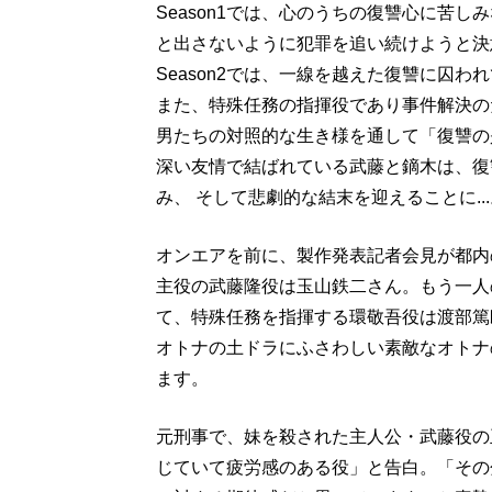
Season1では、心のうちの復讐心に苦
と出さないように犯罪を追い続けようと決
Season2では、一線を越えた復讐に囚わ
また、特殊任務の指揮役であり事件解決の
男たちの対照的な生き様を通して「復讐の
深い友情で結ばれている武藤と鏑木は、復
み、 そして悲劇的な結末を迎えることに..
オンエアを前に、製作発表記者会見が都内
主役の武藤隆役は玉山鉄二さん。もう一人
て、特殊任務を指揮する環敬吾役は渡部篤
オトナの土ドラにふさわしい素敵なオトナ
ます。
元刑事で、妹を殺された主人公・武藤役の
じていて疲労感のある役」と告白。「その