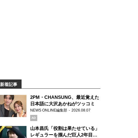
新着記事
2PM・CHANSUNG、最近覚えた
日本語に大沢あかねがツッコミ
NEWS ONLINE編集部
2026.08.07
AD
山本昌氏「役割は果たせている」
レギュラーを掴んだ巨人2年目の