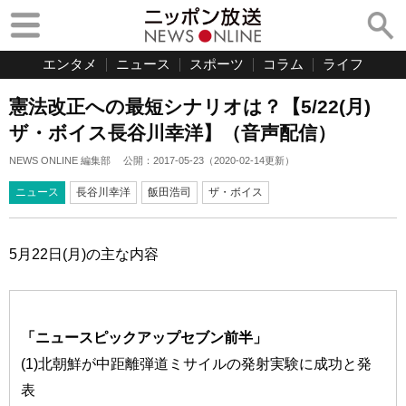
エンタメ
ニュース
スポーツ
コラム
ライフ
憲法改正への最短シナリオは？【5/22(月)
ザ・ボイス長谷川幸洋】（音声配信）
NEWS ONLINE 編集部
公開：
2017-05-23
（
2020-02-14
更新）
ニュース
長谷川幸洋
飯田浩司
ザ・ボイス
5月22日(月)の主な内容
「ニュースピックアップセブン前半」
(1)北朝鮮が中距離弾道ミサイルの発射実験に成功と発
表