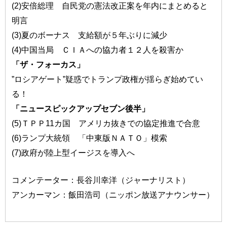
(2)安倍総理 自民党の憲法改正案を年内にまとめると
明言
(3)夏のボーナス 支給額が５年ぶりに減少
(4)中国当局 ＣＩＡへの協力者１２人を殺害か
「ザ・フォーカス」
”ロシアゲート”疑惑でトランプ政権が揺らぎ始めてい
る！
「ニュースピックアップセブン後半」
(5)ＴＰＰ11カ国 アメリカ抜きでの協定推進で合意
(6)ランプ大統領 「中東版ＮＡＴＯ」模索
(7)政府が陸上型イージスを導入へ
コメンテーター：長谷川幸洋（ジャーナリスト）
アンカーマン：飯田浩司（ニッポン放送アナウンサー）