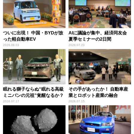
ついに出現！ 中国・BYDが放
AIに議論が集中、経済同友会
った軽自動車EV
夏季セミナーの2日間
2026.08.03
2026.07.23
眠れる獅子ならぬ“眠れる高級
その手があったか！ 自動車産
ミニバンの元祖”覚醒なるか？
業とロボット産業の融合
2026.07.17
2026.07.15