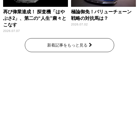
再び偉業達成！ 探査機「はや
極論御免！バリューチェーン
ぶさ2」、第二の“人生”粛々と
戦略の対抗馬は？
こなす
2026.07.02
2026.07.07
新着記事をもっと見る