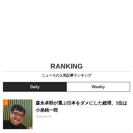
RANKING
ニュースの人気記事ランキング
Daily
Weekly
森永卓郎が選ぶ日本をダメにした総理、1位は
小泉純一郎
2018.08.22