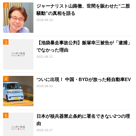
ジャーナリスト山路徹、世間を賑わせた“二股
騒動”の真相を語る
2018.08.24
【池袋暴走事故公判】飯塚幸三被告が「逮捕」
でなかった理由
2021.06.21
ついに出現！ 中国・BYDが放った軽自動車EV
2026.08.03
日本が核兵器禁止条約に署名できない2つの理
由
2020.10.27