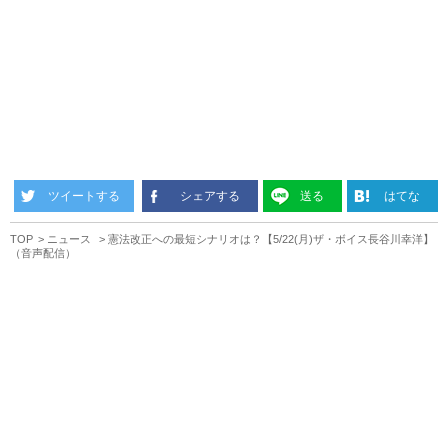
ツイートする
シェアする
送る
はてな
TOP
ニュース
憲法改正への最短シナリオは？【5/22(月)ザ・ボイス長谷川幸洋】
（音声配信）