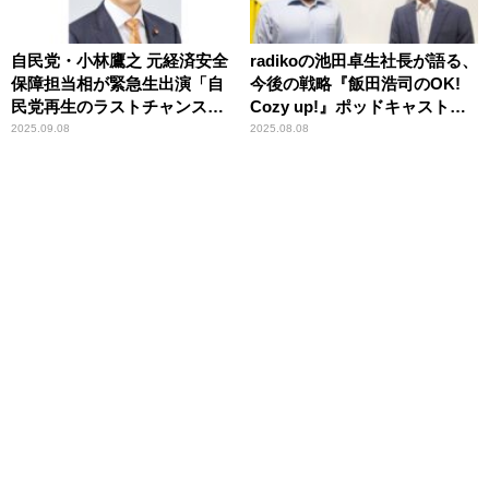
自民党・小林鷹之 元経済安全
radikoの池田卓生社長が語る、
保障担当相が緊急生出演「自
今後の戦略『飯田浩司のOK!
民党再生のラストチャンス」
Cozy up!』ポッドキャスト限
と語る 『飯田浩司のOK!Cozy
定スピンオフコンテンツ 『飯
2025.09.08
2025.08.08
up!』
田浩司Leader’s Vision』