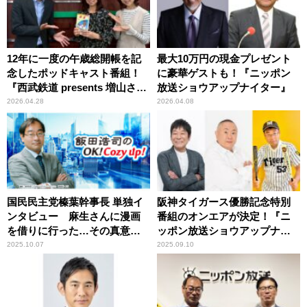
12年に一度の午歳総開帳を記
最大10万円の現金プレゼント
念したポッドキャスト番組！
に豪華ゲストも！『ニッポン
『西武鉄道 presents 増山さや
放送ショウアップナイター』
かの秩父ぶらり旅 秩父札所午
2026.04.28
2026.04.08
歳総開帳「12年に一度 扉の向
こうへ」』
国民民主党榛葉幹事長 単独イ
阪神タイガース優勝記念特別
ンタビュー 麻生さんに漫画
番組のオンエアが決定！『ニ
を借りに行った…その真意と
ッポン放送ショウアップナイ
は『飯田浩司のOK!Cozy
タースペシャル 阪神、優勝お
2025.10.07
2025.09.10
up!』
めでとう！～ショウアップタ
イガー2025』