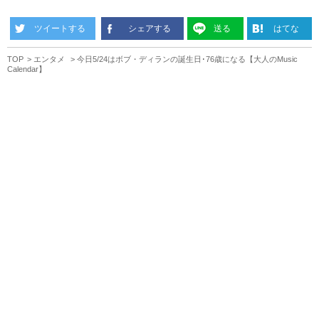
ツイートする
シェアする
送る
はてな
TOP
エンタメ
今日5/24はボブ・ディランの誕生日･76歳になる【大人のMusic
Calendar】