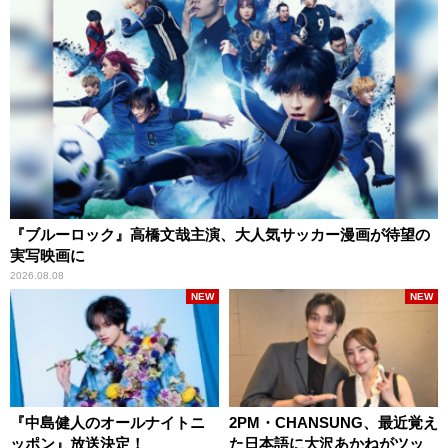
『ブルーロック』高橋文哉主演、大人気サッカー漫画が待望の
実写映画に
2026.08.08
NEW
NEW
『中島健人のオールナイトニ
2PM・CHANSUNG、最近覚え
ッポン』放送決定！
た日本語に大沢あかねがツッ