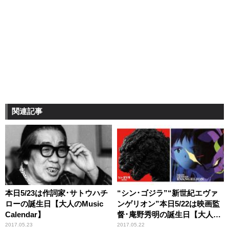
関連記事
本日5/23は作詞家･サトウハチ
“シン･ゴジラ”“新世紀エヴァ
ローの誕生日【大人のMusic
ンゲリオン”本日5/22は映画監
Calendar】
督･庵野秀明の誕生日【大人の
Music Calendar】
2017.05.23
2017.05.22