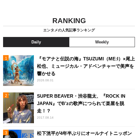
RANKING
エンタメの人気記事ランキング
Daily
Weekly
『モアナと伝説の海』TSUZUMI（ME:I）×尾上
松也、ミュージカル・アドベンチャーで美声を
響かせる
2026.08.01
SUPER BEAVER・渋谷龍太、『ROCK IN
JAPAN』でB’zの歌声につられて楽屋を脱
走！？
2017.08.14
松下洸平が4年半ぶりにオールナイトニッポン