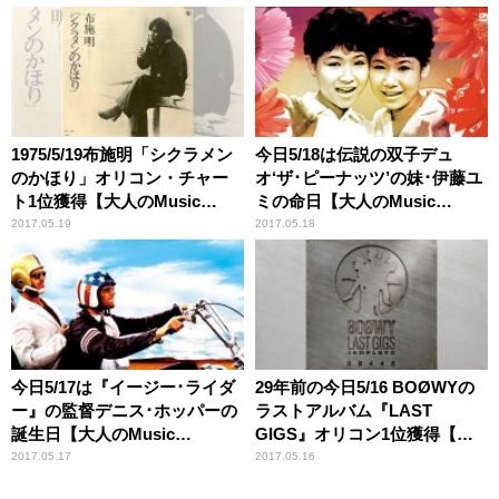
1975/5/19布施明「シクラメン
今日5/18は伝説の双子デュ
のかほり」オリコン・チャー
オ‘ザ･ピーナッツ’の妹･伊藤ユ
ト1位獲得【大人のMusic
ミの命日【大人のMusic
Calendar】
Calendar】
2017.05.19
2017.05.18
今日5/17は『イージー･ライダ
29年前の今日5/16 BOØWYの
ー』の監督デニス･ホッパーの
ラストアルバム『LAST
誕生日【大人のMusic
GIGS』オリコン1位獲得【大
Calendar】
人のMusic Calendar】
2017.05.17
2017.05.16