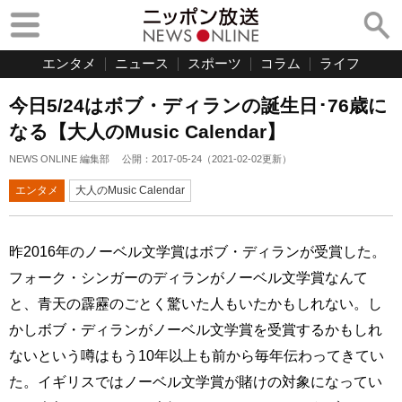
エンタメ
ニュース
スポーツ
コラム
ライフ
今日5/24はボブ・ディランの誕生日･76歳に
なる【大人のMusic Calendar】
NEWS ONLINE 編集部
公開：
2017-05-24
（
2021-02-02
更新）
エンタメ
大人のMusic Calendar
昨2016年のノーベル文学賞はボブ・ディランが受賞した。
フォーク・シンガーのディランがノーベル文学賞なんて
と、青天の霹靂のごとく驚いた人もいたかもしれない。し
かしボブ・ディランがノーベル文学賞を受賞するかもしれ
ないという噂はもう10年以上も前から毎年伝わってきてい
た。イギリスではノーベル文学賞が賭けの対象になってい