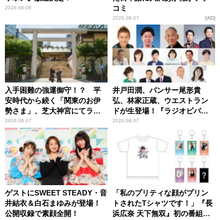
コミ
2026.08.08
2026.08.07
AD
入手困難の強運御守！？ 平
井戸田潤、パンサー尾形貴
安時代から続く「関東のお伊
弘、林家正蔵、ウエストラン
勢さま」、芝大神宮にてラン
ドが生登場！『ラジオビバリ
パンプスが合格祈願！
ー昼ズ』
2026.08.07
2026.08.07
ゲストにSWEET STEADY・音
「私のプリティな顔がプリン
井結衣＆白石まゆみが登場！
トされたTシャツです！」『長
公開収録で素顔全開！
浜広奈 天下無双』初の番組グ