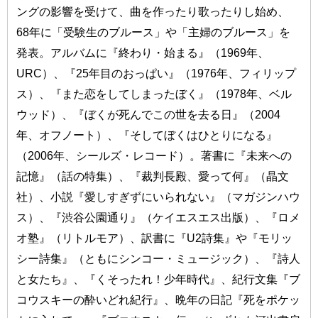
ングの影響を受けて、曲を作ったり歌ったりし始め、
68年に「受験生のブルース」や「主婦のブルース」を
発表。アルバムに『終わり・始まる』（1969年、
URC）、『25年目のおっぱい』（1976年、フィリップ
ス）、『また恋をしてしまったぼく』（1978年、ベル
ウッド）、『ぼくが死んでこの世を去る日』（2004
年、オフノート）、『そしてぼくはひとりになる』
（2006年、シールズ・レコード）。著書に『未来への
記憶』（話の特集）、『裁判長殿、愛って何』（晶文
社）、小説『愛しすぎずにいられない』（マガジンハウ
ス）、『渋谷公園通り』（ケイエスエス出版）、『ロメ
オ塾』（リトルモア）、訳書に『U2詩集』や『モリッ
シー詩集』（ともにシンコー・ミュージック）、『詩人
と女たち』、『くそったれ！少年時代』、紀行文集『ブ
コウスキーの酔いどれ紀行』、晩年の日記『死をポケッ